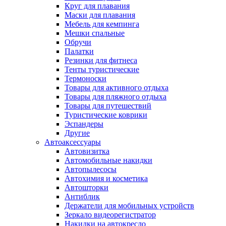
Круг для плавания
Маски для плавания
Мебель для кемпинга
Мешки спальные
Обручи
Палатки
Резинки для фитнеса
Тенты туристические
Термоноски
Товары для активного отдыха
Товары для пляжного отдыха
Товары для путешествий
Туристические коврики
Эспандеры
Другие
Автоаксессуары
Автовизитка
Автомобильные накидки
Автопылесосы
Автохимия и косметика
Автошторки
Антиблик
Держатели для мобильных устройств
Зеркало видеорегистратор
Накидки на автокресло