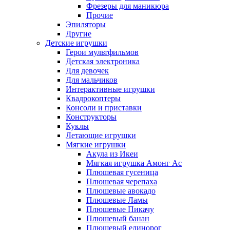
Фрезеры для маникюра
Прочие
Эпиляторы
Другие
Детские игрушки
Герои мультфильмов
Детская электроника
Для девочек
Для мальчиков
Интерактивные игрушки
Квадрокоптеры
Консоли и приставки
Конструкторы
Куклы
Летающие игрушки
Мягкие игрушки
Акула из Икеи
Мягкая игрушка Амонг Ас
Плюшевая гусеница
Плюшевая черепаха
Плюшевые авокадо
Плюшевые Ламы
Плюшевые Пикачу
Плюшевый банан
Плюшевый единорог