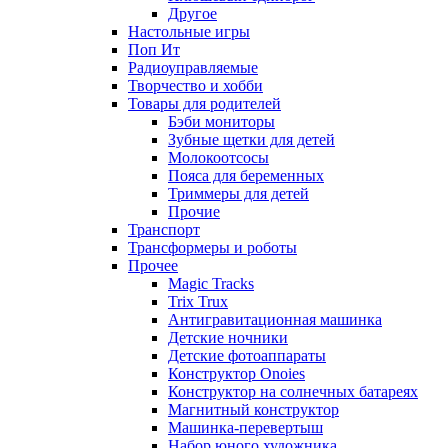
Другое
Настольные игры
Поп Ит
Радиоуправляемые
Творчество и хобби
Товары для родителей
Бэби мониторы
Зубные щетки для детей
Молокоотсосы
Пояса для беременных
Триммеры для детей
Прочие
Транспорт
Трансформеры и роботы
Прочее
Magic Tracks
Trix Trux
Антигравитационная машинка
Детские ночники
Детские фотоаппараты
Конструктор Onoies
Конструктор на солнечных батареях
Магнитный конструктор
Машинка-перевертыш
Набор юного художника