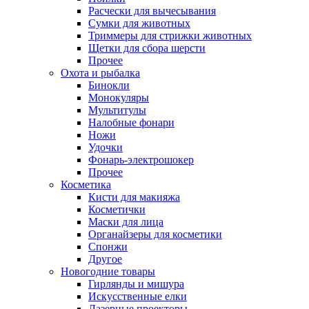
Расчески для вычесывания
Сумки для животных
Триммеры для стрижки животных
Щетки для сбора шерсти
Прочее
Охота и рыбалка
Бинокли
Монокуляры
Мультитулы
Налобные фонари
Ножи
Удочки
Фонарь-электрошокер
Прочее
Косметика
Кисти для макияжа
Косметички
Маски для лица
Органайзеры для косметики
Спонжи
Другое
Новогодние товары
Гирлянды и мишура
Искусственные елки
Лазерные проекторы