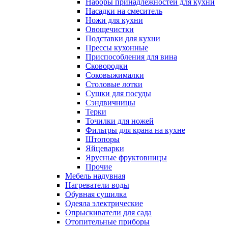
Наборы принадлежностей для кухни
Насадки на смеситель
Ножи для кухни
Овощечистки
Подставки для кухни
Прессы кухонные
Приспособления для вина
Сковородки
Соковыжималки
Столовые лотки
Сушки для посуды
Сэндвичницы
Терки
Точилки для ножей
Фильтры для крана на кухне
Штопоры
Яйцеварки
Ярусные фруктовницы
Прочие
Мебель надувная
Нагреватели воды
Обувная сушилка
Одеяла электрические
Опрыскиватели для сада
Отопительные приборы