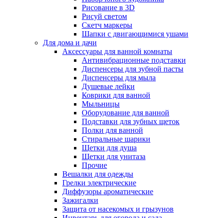
Рисование в 3D
Рисуй светом
Скетч маркеры
Шапки с двигающимися ушами
Для дома и дачи
Аксессуары для ванной комнаты
Антивибрационные подставки
Диспенсеры для зубной пасты
Диспенсеры для мыла
Душевые лейки
Коврики для ванной
Мыльницы
Оборудование для ванной
Подставки для зубных щеток
Полки для ванной
Стиральные шарики
Щетки для душа
Щетки для унитаза
Прочие
Вешалки для одежды
Грелки электрические
Диффузоры ароматические
Зажигалки
Защита от насекомых и грызунов
Инвентарь для огорода и сада