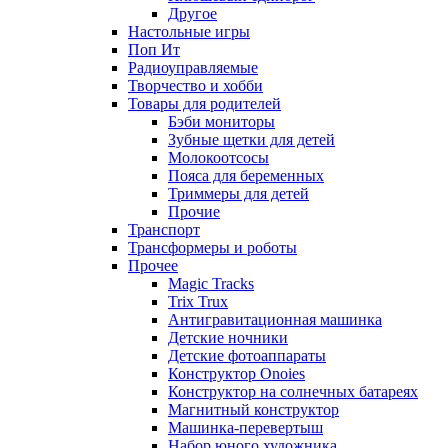
Другое
Настольные игры
Поп Ит
Радиоуправляемые
Творчество и хобби
Товары для родителей
Бэби мониторы
Зубные щетки для детей
Молокоотсосы
Пояса для беременных
Триммеры для детей
Прочие
Транспорт
Трансформеры и роботы
Прочее
Magic Tracks
Trix Trux
Антигравитационная машинка
Детские ночники
Детские фотоаппараты
Конструктор Onoies
Конструктор на солнечных батареях
Магнитный конструктор
Машинка-перевертыш
Набор юного художника