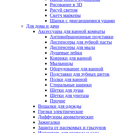
Рисование в 3D
Рисуй светом
Скетч маркеры
Шапки с двигающимися ушами
Для дома и дачи
Аксессуары для ванной комнаты
Антивибрационные подставки
Диспенсеры для зубной пасты
Диспенсеры для мыла
Душевые лейки
Коврики для ванной
Мыльницы
Оборудование для ванной
Подставки для зубных щеток
Полки для ванной
Стиральные шарики
Щетки для душа
Щетки для унитаза
Прочие
Вешалки для одежды
Грелки электрические
Диффузоры ароматические
Зажигалки
Защита от насекомых и грызунов
Инвентарь для огорода и сада