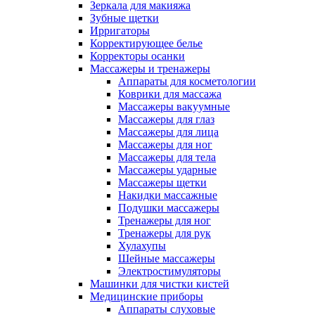
Зеркала для макияжа
Зубные щетки
Ирригаторы
Корректирующее белье
Корректоры осанки
Массажеры и тренажеры
Аппараты для косметологии
Коврики для массажа
Массажеры вакуумные
Массажеры для глаз
Массажеры для лица
Массажеры для ног
Массажеры для тела
Массажеры ударные
Массажеры щетки
Накидки массажные
Подушки массажеры
Тренажеры для ног
Тренажеры для рук
Хулахупы
Шейные массажеры
Электростимуляторы
Машинки для чистки кистей
Медицинские приборы
Аппараты слуховые