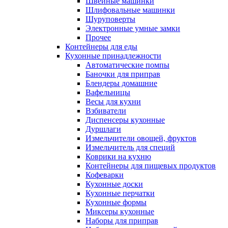
Швейные машинки
Шлифовальные машинки
Шуруповерты
Электронные умные замки
Прочее
Контейнеры для еды
Кухонные принадлежности
Автоматические помпы
Баночки для приправ
Блендеры домашние
Вафельницы
Весы для кухни
Взбиватели
Диспенсеры кухонные
Дуршлаги
Измельчители овощей, фруктов
Измельчитель для специй
Коврики на кухню
Контейнеры для пищевых продуктов
Кофеварки
Кухонные доски
Кухонные перчатки
Кухонные формы
Миксеры кухонные
Наборы для приправ