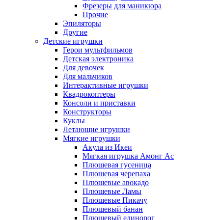
Фрезеры для маникюра
Прочие
Эпиляторы
Другие
Детские игрушки
Герои мультфильмов
Детская электроника
Для девочек
Для мальчиков
Интерактивные игрушки
Квадрокоптеры
Консоли и приставки
Конструкторы
Куклы
Летающие игрушки
Мягкие игрушки
Акула из Икеи
Мягкая игрушка Амонг Ас
Плюшевая гусеница
Плюшевая черепаха
Плюшевые авокадо
Плюшевые Ламы
Плюшевые Пикачу
Плюшевый банан
Плюшевый единорог