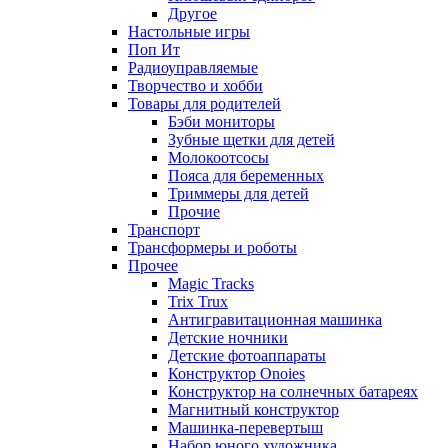
Другое
Настольные игры
Поп Ит
Радиоуправляемые
Творчество и хобби
Товары для родителей
Бэби мониторы
Зубные щетки для детей
Молокоотсосы
Пояса для беременных
Триммеры для детей
Прочие
Транспорт
Трансформеры и роботы
Прочее
Magic Tracks
Trix Trux
Антигравитационная машинка
Детские ночники
Детские фотоаппараты
Конструктор Onoies
Конструктор на солнечных батареях
Магнитный конструктор
Машинка-перевертыш
Набор юного художника