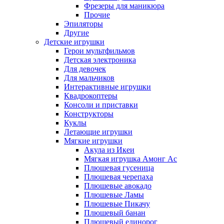
Фрезеры для маникюра
Прочие
Эпиляторы
Другие
Детские игрушки
Герои мультфильмов
Детская электроника
Для девочек
Для мальчиков
Интерактивные игрушки
Квадрокоптеры
Консоли и приставки
Конструкторы
Куклы
Летающие игрушки
Мягкие игрушки
Акула из Икеи
Мягкая игрушка Амонг Ас
Плюшевая гусеница
Плюшевая черепаха
Плюшевые авокадо
Плюшевые Ламы
Плюшевые Пикачу
Плюшевый банан
Плюшевый единорог