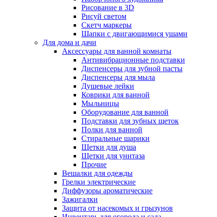
Рисование в 3D
Рисуй светом
Скетч маркеры
Шапки с двигающимися ушами
Для дома и дачи
Аксессуары для ванной комнаты
Антивибрационные подставки
Диспенсеры для зубной пасты
Диспенсеры для мыла
Душевые лейки
Коврики для ванной
Мыльницы
Оборудование для ванной
Подставки для зубных щеток
Полки для ванной
Стиральные шарики
Щетки для душа
Щетки для унитаза
Прочие
Вешалки для одежды
Грелки электрические
Диффузоры ароматические
Зажигалки
Защита от насекомых и грызунов
Инвентарь для огорода и сада