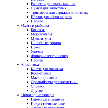
Расчески для вычесывания
Сумки для животных
Триммеры для стрижки животных
Щетки для сбора шерсти
Прочее
Охота и рыбалка
Бинокли
Монокуляры
Мультитулы
Налобные фонари
Ножи
Удочки
Фонарь-электрошокер
Прочее
Косметика
Кисти для макияжа
Косметички
Маски для лица
Органайзеры для косметики
Спонжи
Другое
Новогодние товары
Гирлянды и мишура
Искусственные елки
Лазерные проекторы