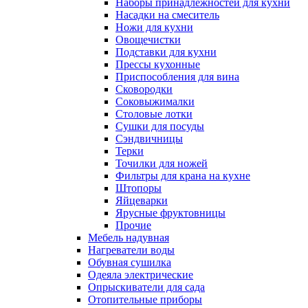
Наборы принадлежностей для кухни
Насадки на смеситель
Ножи для кухни
Овощечистки
Подставки для кухни
Прессы кухонные
Приспособления для вина
Сковородки
Соковыжималки
Столовые лотки
Сушки для посуды
Сэндвичницы
Терки
Точилки для ножей
Фильтры для крана на кухне
Штопоры
Яйцеварки
Ярусные фруктовницы
Прочие
Мебель надувная
Нагреватели воды
Обувная сушилка
Одеяла электрические
Опрыскиватели для сада
Отопительные приборы