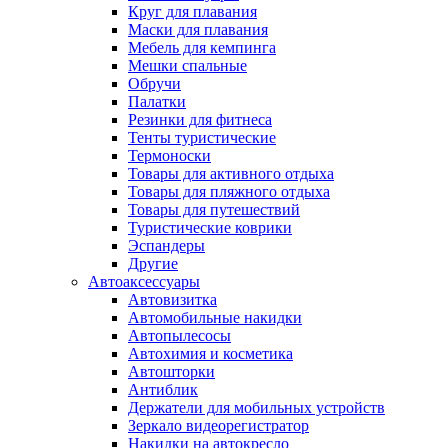
Круг для плавания
Маски для плавания
Мебель для кемпинга
Мешки спальные
Обручи
Палатки
Резинки для фитнеса
Тенты туристические
Термоноски
Товары для активного отдыха
Товары для пляжного отдыха
Товары для путешествий
Туристические коврики
Эспандеры
Другие
Автоаксессуары
Автовизитка
Автомобильные накидки
Автопылесосы
Автохимия и косметика
Автошторки
Антиблик
Держатели для мобильных устройств
Зеркало видеорегистратор
Накидки на автокресло