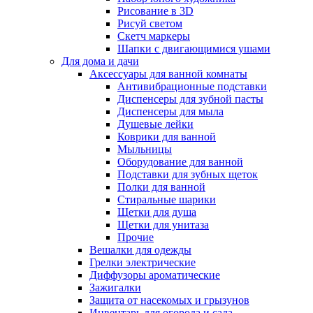
Рисование в 3D
Рисуй светом
Скетч маркеры
Шапки с двигающимися ушами
Для дома и дачи
Аксессуары для ванной комнаты
Антивибрационные подставки
Диспенсеры для зубной пасты
Диспенсеры для мыла
Душевые лейки
Коврики для ванной
Мыльницы
Оборудование для ванной
Подставки для зубных щеток
Полки для ванной
Стиральные шарики
Щетки для душа
Щетки для унитаза
Прочие
Вешалки для одежды
Грелки электрические
Диффузоры ароматические
Зажигалки
Защита от насекомых и грызунов
Инвентарь для огорода и сада