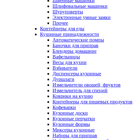
Швейные машинки
Шлифовальные машинки
Шуруповерты
Электронные умные замки
Прочее
Контейнеры для еды
Кухонные принадлежности
Автоматические помпы
Баночки для приправ
Блендеры домашние
Вафельницы
Весы для кухни
Взбиватели
Диспенсеры кухонные
Дуршлаги
Измельчители овощей, фруктов
Измельчитель для специй
Коврики на кухню
Контейнеры для пищевых продуктов
Кофеварки
Кухонные доски
Кухонные перчатки
Кухонные формы
Миксеры кухонные
Наборы для приправ