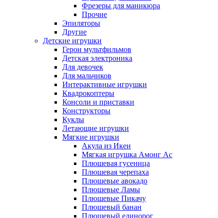
Фрезеры для маникюра
Прочие
Эпиляторы
Другие
Детские игрушки
Герои мультфильмов
Детская электроника
Для девочек
Для мальчиков
Интерактивные игрушки
Квадрокоптеры
Консоли и приставки
Конструкторы
Куклы
Летающие игрушки
Мягкие игрушки
Акула из Икеи
Мягкая игрушка Амонг Ас
Плюшевая гусеница
Плюшевая черепаха
Плюшевые авокадо
Плюшевые Ламы
Плюшевые Пикачу
Плюшевый банан
Плюшевый единорог