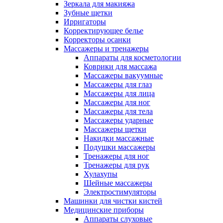
Зеркала для макияжа
Зубные щетки
Ирригаторы
Корректирующее белье
Корректоры осанки
Массажеры и тренажеры
Аппараты для косметологии
Коврики для массажа
Массажеры вакуумные
Массажеры для глаз
Массажеры для лица
Массажеры для ног
Массажеры для тела
Массажеры ударные
Массажеры щетки
Накидки массажные
Подушки массажеры
Тренажеры для ног
Тренажеры для рук
Хулахупы
Шейные массажеры
Электростимуляторы
Машинки для чистки кистей
Медицинские приборы
Аппараты слуховые