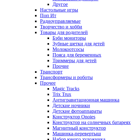
Другое
Настольные игры
Поп Ит
Радиоуправляемые
Творчество и хобби
Товары для родителей
Бэби мониторы
Зубные щетки для детей
Молокоотсосы
Пояса для беременных
Триммеры для детей
Прочие
Транспорт
Трансформеры и роботы
Прочее
Magic Tracks
Trix Trux
Антигравитационная машинка
Детские ночники
Детские фотоаппараты
Конструктор Onoies
Конструктор на солнечных батареях
Магнитный конструктор
Машинка-перевертыш
Набор юного художника