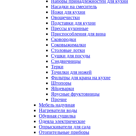
Наборы принадлежностей для кухни
Насадки на смеситель
Ножи для кухни
Овощечистки
Подставки для кухни
Прессы кухонные
Приспособления для вина
Сковородки
Соковыжималки
Столовые лотки
Сушки для посуды
Сэндвичницы
Терки
Точилки для ножей
Фильтры для крана на кухне
Штопоры
Яйцеварки
Ярусные фруктовницы
Прочие
Мебель надувная
Нагреватели воды
Обувная сушилка
Одеяла электрические
Опрыскиватели для сада
Отопительные приборы