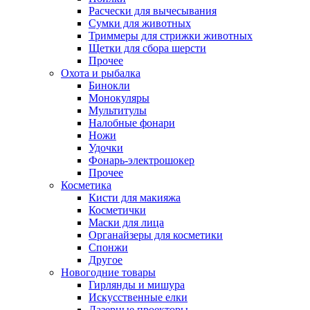
Расчески для вычесывания
Сумки для животных
Триммеры для стрижки животных
Щетки для сбора шерсти
Прочее
Охота и рыбалка
Бинокли
Монокуляры
Мультитулы
Налобные фонари
Ножи
Удочки
Фонарь-электрошокер
Прочее
Косметика
Кисти для макияжа
Косметички
Маски для лица
Органайзеры для косметики
Спонжи
Другое
Новогодние товары
Гирлянды и мишура
Искусственные елки
Лазерные проекторы