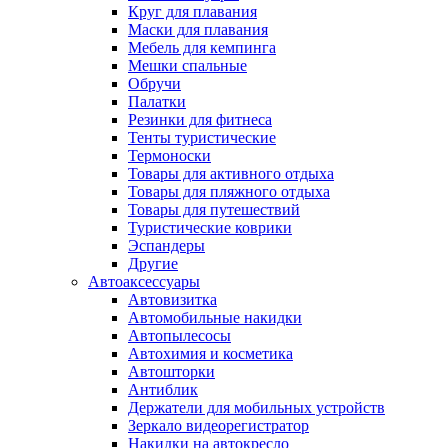
Круг для плавания
Маски для плавания
Мебель для кемпинга
Мешки спальные
Обручи
Палатки
Резинки для фитнеса
Тенты туристические
Термоноски
Товары для активного отдыха
Товары для пляжного отдыха
Товары для путешествий
Туристические коврики
Эспандеры
Другие
Автоаксессуары
Автовизитка
Автомобильные накидки
Автопылесосы
Автохимия и косметика
Автошторки
Антиблик
Держатели для мобильных устройств
Зеркало видеорегистратор
Накидки на автокресло