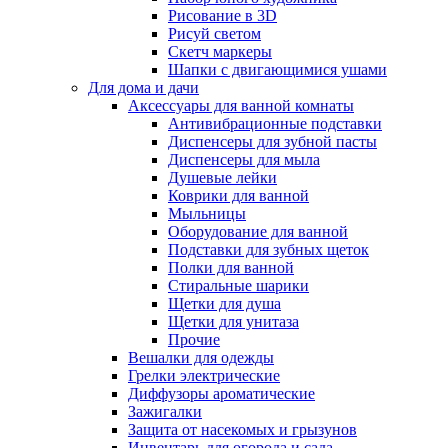
Рисование в 3D
Рисуй светом
Скетч маркеры
Шапки с двигающимися ушами
Для дома и дачи
Аксессуары для ванной комнаты
Антивибрационные подставки
Диспенсеры для зубной пасты
Диспенсеры для мыла
Душевые лейки
Коврики для ванной
Мыльницы
Оборудование для ванной
Подставки для зубных щеток
Полки для ванной
Стиральные шарики
Щетки для душа
Щетки для унитаза
Прочие
Вешалки для одежды
Грелки электрические
Диффузоры ароматические
Зажигалки
Защита от насекомых и грызунов
Инвентарь для огорода и сада