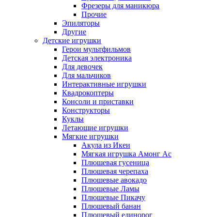
Фрезеры для маникюра
Прочие
Эпиляторы
Другие
Детские игрушки
Герои мультфильмов
Детская электроника
Для девочек
Для мальчиков
Интерактивные игрушки
Квадрокоптеры
Консоли и приставки
Конструкторы
Куклы
Летающие игрушки
Мягкие игрушки
Акула из Икеи
Мягкая игрушка Амонг Ас
Плюшевая гусеница
Плюшевая черепаха
Плюшевые авокадо
Плюшевые Ламы
Плюшевые Пикачу
Плюшевый банан
Плюшевый единорог