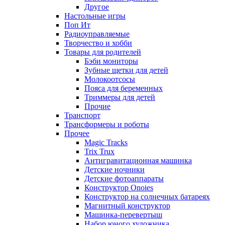
Другое
Настольные игры
Поп Ит
Радиоуправляемые
Творчество и хобби
Товары для родителей
Бэби мониторы
Зубные щетки для детей
Молокоотсосы
Пояса для беременных
Триммеры для детей
Прочие
Транспорт
Трансформеры и роботы
Прочее
Magic Tracks
Trix Trux
Антигравитационная машинка
Детские ночники
Детские фотоаппараты
Конструктор Onoies
Конструктор на солнечных батареях
Магнитный конструктор
Машинка-перевертыш
Набор юного художника