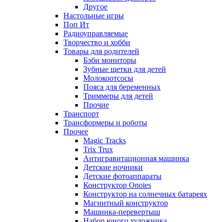
Другое
Настольные игры
Поп Ит
Радиоуправляемые
Творчество и хобби
Товары для родителей
Бэби мониторы
Зубные щетки для детей
Молокоотсосы
Пояса для беременных
Триммеры для детей
Прочие
Транспорт
Трансформеры и роботы
Прочее
Magic Tracks
Trix Trux
Антигравитационная машинка
Детские ночники
Детские фотоаппараты
Конструктор Onoies
Конструктор на солнечных батареях
Магнитный конструктор
Машинка-перевертыш
Набор юного художника