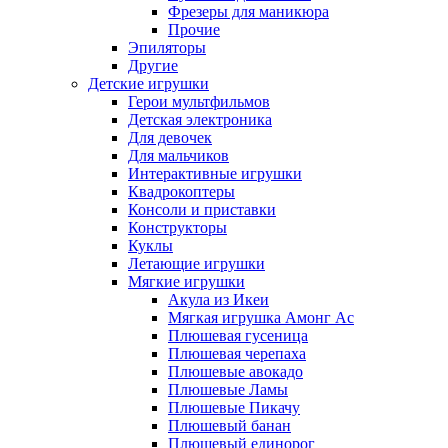
Фрезеры для маникюра
Прочие
Эпиляторы
Другие
Детские игрушки
Герои мультфильмов
Детская электроника
Для девочек
Для мальчиков
Интерактивные игрушки
Квадрокоптеры
Консоли и приставки
Конструкторы
Куклы
Летающие игрушки
Мягкие игрушки
Акула из Икеи
Мягкая игрушка Амонг Ас
Плюшевая гусеница
Плюшевая черепаха
Плюшевые авокадо
Плюшевые Ламы
Плюшевые Пикачу
Плюшевый банан
Плюшевый единорог