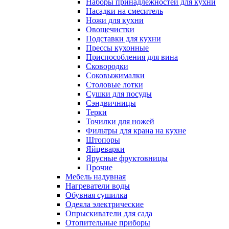
Наборы принадлежностей для кухни
Насадки на смеситель
Ножи для кухни
Овощечистки
Подставки для кухни
Прессы кухонные
Приспособления для вина
Сковородки
Соковыжималки
Столовые лотки
Сушки для посуды
Сэндвичницы
Терки
Точилки для ножей
Фильтры для крана на кухне
Штопоры
Яйцеварки
Ярусные фруктовницы
Прочие
Мебель надувная
Нагреватели воды
Обувная сушилка
Одеяла электрические
Опрыскиватели для сада
Отопительные приборы