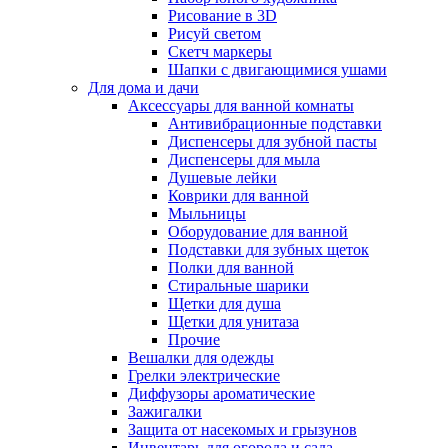
Рисование в 3D
Рисуй светом
Скетч маркеры
Шапки с двигающимися ушами
Для дома и дачи
Аксессуары для ванной комнаты
Антивибрационные подставки
Диспенсеры для зубной пасты
Диспенсеры для мыла
Душевые лейки
Коврики для ванной
Мыльницы
Оборудование для ванной
Подставки для зубных щеток
Полки для ванной
Стиральные шарики
Щетки для душа
Щетки для унитаза
Прочие
Вешалки для одежды
Грелки электрические
Диффузоры ароматические
Зажигалки
Защита от насекомых и грызунов
Инвентарь для огорода и сада