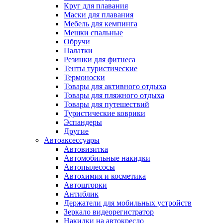
Круг для плавания
Маски для плавания
Мебель для кемпинга
Мешки спальные
Обручи
Палатки
Резинки для фитнеса
Тенты туристические
Термоноски
Товары для активного отдыха
Товары для пляжного отдыха
Товары для путешествий
Туристические коврики
Эспандеры
Другие
Автоаксессуары
Автовизитка
Автомобильные накидки
Автопылесосы
Автохимия и косметика
Автошторки
Антиблик
Держатели для мобильных устройств
Зеркало видеорегистратор
Накидки на автокресло