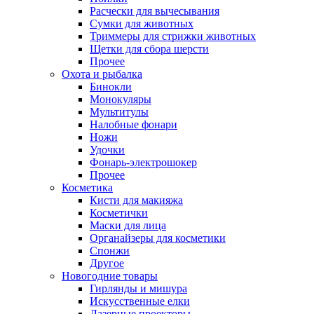
Расчески для вычесывания
Сумки для животных
Триммеры для стрижки животных
Щетки для сбора шерсти
Прочее
Охота и рыбалка
Бинокли
Монокуляры
Мультитулы
Налобные фонари
Ножи
Удочки
Фонарь-электрошокер
Прочее
Косметика
Кисти для макияжа
Косметички
Маски для лица
Органайзеры для косметики
Спонжи
Другое
Новогодние товары
Гирлянды и мишура
Искусственные елки
Лазерные проекторы