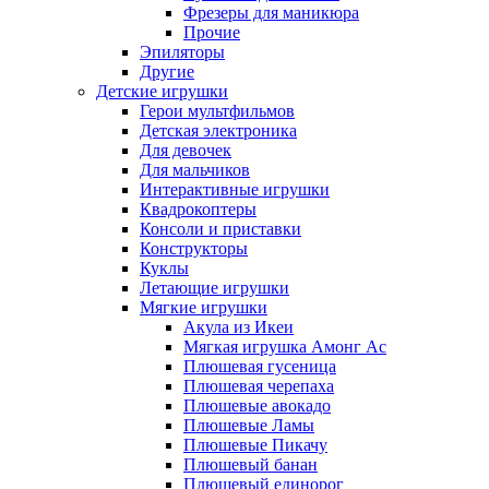
Фрезеры для маникюра
Прочие
Эпиляторы
Другие
Детские игрушки
Герои мультфильмов
Детская электроника
Для девочек
Для мальчиков
Интерактивные игрушки
Квадрокоптеры
Консоли и приставки
Конструкторы
Куклы
Летающие игрушки
Мягкие игрушки
Акула из Икеи
Мягкая игрушка Амонг Ас
Плюшевая гусеница
Плюшевая черепаха
Плюшевые авокадо
Плюшевые Ламы
Плюшевые Пикачу
Плюшевый банан
Плюшевый единорог