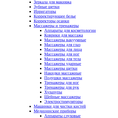
Зеркала для макияжа
Зубные щетки
Ирригаторы
Корректирующее белье
Корректоры осанки
Массажеры и тренажеры
Аппараты для косметологии
Коврики для массажа
Массажеры вакуумные
Массажеры для глаз
Массажеры для лица
Массажеры для ног
Массажеры для тела
Массажеры ударные
Массажеры щетки
Накидки массажные
Подушки массажеры
Тренажеры для ног
Тренажеры для рук
Хулахупы
Шейные массажеры
Электростимуляторы
Машинки для чистки кистей
Медицинские приборы
Аппараты слуховые