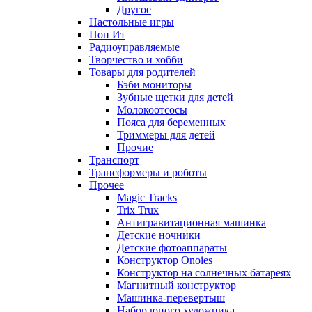
Другое
Настольные игры
Поп Ит
Радиоуправляемые
Творчество и хобби
Товары для родителей
Бэби мониторы
Зубные щетки для детей
Молокоотсосы
Пояса для беременных
Триммеры для детей
Прочие
Транспорт
Трансформеры и роботы
Прочее
Magic Tracks
Trix Trux
Антигравитационная машинка
Детские ночники
Детские фотоаппараты
Конструктор Onoies
Конструктор на солнечных батареях
Магнитный конструктор
Машинка-перевертыш
Набор юного художника