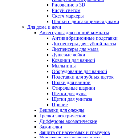
Рисование в 3D
Рисуй светом
Скетч маркеры
Шапки с двигающимися ушами
Для дома и дачи
Аксессуары для ванной комнаты
Антивибрационные подставки
Диспенсеры для зубной пасты
Диспенсеры для мыла
Душевые лейки
Коврики для ванной
Мыльницы
Оборудование для ванной
Подставки для зубных щеток
Полки для ванной
Стиральные шарики
Щетки для душа
Щетки для унитаза
Прочие
Вешалки для одежды
Грелки электрические
Диффузоры ароматические
Зажигалки
Защита от насекомых и грызунов
Инвентарь для огорода и сада