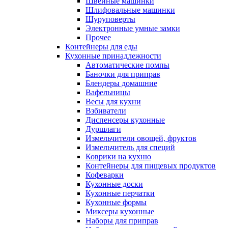
Швейные машинки
Шлифовальные машинки
Шуруповерты
Электронные умные замки
Прочее
Контейнеры для еды
Кухонные принадлежности
Автоматические помпы
Баночки для приправ
Блендеры домашние
Вафельницы
Весы для кухни
Взбиватели
Диспенсеры кухонные
Дуршлаги
Измельчители овощей, фруктов
Измельчитель для специй
Коврики на кухню
Контейнеры для пищевых продуктов
Кофеварки
Кухонные доски
Кухонные перчатки
Кухонные формы
Миксеры кухонные
Наборы для приправ