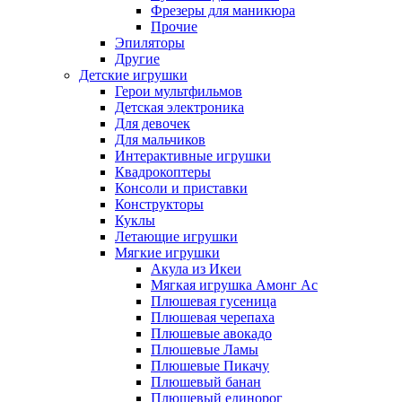
Фрезеры для маникюра
Прочие
Эпиляторы
Другие
Детские игрушки
Герои мультфильмов
Детская электроника
Для девочек
Для мальчиков
Интерактивные игрушки
Квадрокоптеры
Консоли и приставки
Конструкторы
Куклы
Летающие игрушки
Мягкие игрушки
Акула из Икеи
Мягкая игрушка Амонг Ас
Плюшевая гусеница
Плюшевая черепаха
Плюшевые авокадо
Плюшевые Ламы
Плюшевые Пикачу
Плюшевый банан
Плюшевый единорог