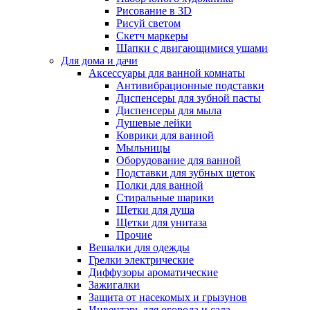
Рисование в 3D
Рисуй светом
Скетч маркеры
Шапки с двигающимися ушами
Для дома и дачи
Аксессуары для ванной комнаты
Антивибрационные подставки
Диспенсеры для зубной пасты
Диспенсеры для мыла
Душевые лейки
Коврики для ванной
Мыльницы
Оборудование для ванной
Подставки для зубных щеток
Полки для ванной
Стиральные шарики
Щетки для душа
Щетки для унитаза
Прочие
Вешалки для одежды
Грелки электрические
Диффузоры ароматические
Зажигалки
Защита от насекомых и грызунов
Инвентарь для огорода и сада