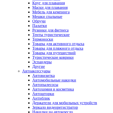
Круг для плавания
Маски для плавания
Мебель для кемпинга
Мешки спальные
Обручи
Палатки
Резинки для фитнеса
Тенты туристические
Термоноски
Товары для активного отдыха
Товары для пляжного отдыха
Товары для путешествий
Туристические коврики
Эспандеры
Другие
Автоаксессуары
Автовизитка
Автомобильные накидки
Автопылесосы
Автохимия и косметика
Автошторки
Антиблик
Держатели для мобильных устройств
Зеркало видеорегистратор
Накидки на автокресло