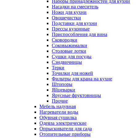
Наборы принадлежностей для кухни
Насадки на смеситель
Ножи для кухни
Овощечистки
Подставки для кухни
Прессы кухонные
Приспособления для вина
Сковородки
Соковыжималки
Столовые лотки
Сушки для посуды
Сэндвичницы
Терки
Точилки для ножей
Фильтры для крана на кухне
Штопоры
Яйцеварки
Ярусные фруктовницы
Прочие
Мебель надувная
Нагреватели воды
Обувная сушилка
Одеяла электрические
Опрыскиватели для сада
Отопительные приборы