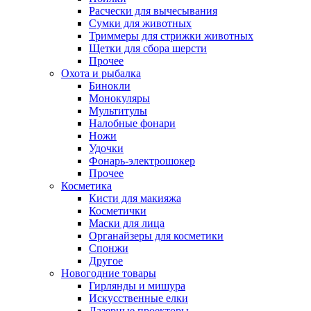
Расчески для вычесывания
Сумки для животных
Триммеры для стрижки животных
Щетки для сбора шерсти
Прочее
Охота и рыбалка
Бинокли
Монокуляры
Мультитулы
Налобные фонари
Ножи
Удочки
Фонарь-электрошокер
Прочее
Косметика
Кисти для макияжа
Косметички
Маски для лица
Органайзеры для косметики
Спонжи
Другое
Новогодние товары
Гирлянды и мишура
Искусственные елки
Лазерные проекторы