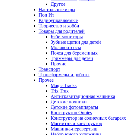
Другое
Настольные игры
Поп Ит
Радиоуправляемые
Творчество и хобби
Товары для родителей
Бэби мониторы
Зубные щетки для детей
Молокоотсосы
Пояса для беременных
Триммеры для детей
Прочие
Транспорт
Трансформеры и роботы
Прочее
Magic Tracks
Trix Trux
Антигравитационная машинка
Детские ночники
Детские фотоаппараты
Конструктор Onoies
Конструктор на солнечных батареях
Магнитный конструктор
Машинка-перевертыш
Набор юного художника