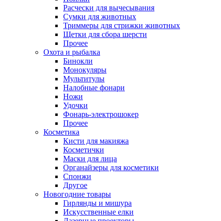
Расчески для вычесывания
Сумки для животных
Триммеры для стрижки животных
Щетки для сбора шерсти
Прочее
Охота и рыбалка
Бинокли
Монокуляры
Мультитулы
Налобные фонари
Ножи
Удочки
Фонарь-электрошокер
Прочее
Косметика
Кисти для макияжа
Косметички
Маски для лица
Органайзеры для косметики
Спонжи
Другое
Новогодние товары
Гирлянды и мишура
Искусственные елки
Лазерные проекторы