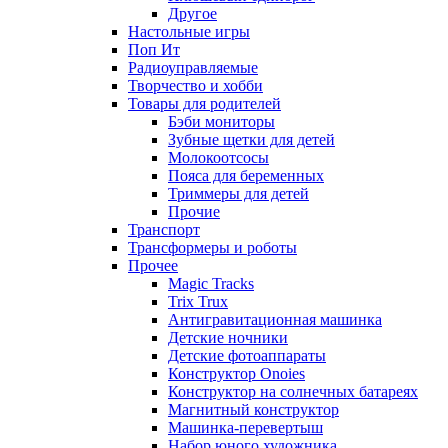
Другое
Настольные игры
Поп Ит
Радиоуправляемые
Творчество и хобби
Товары для родителей
Бэби мониторы
Зубные щетки для детей
Молокоотсосы
Пояса для беременных
Триммеры для детей
Прочие
Транспорт
Трансформеры и роботы
Прочее
Magic Tracks
Trix Trux
Антигравитационная машинка
Детские ночники
Детские фотоаппараты
Конструктор Onoies
Конструктор на солнечных батареях
Магнитный конструктор
Машинка-перевертыш
Набор юного художника