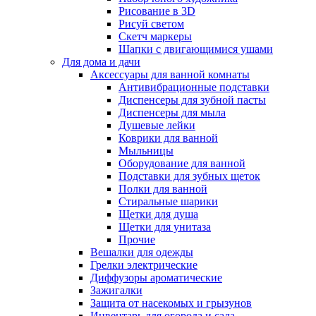
Рисование в 3D
Рисуй светом
Скетч маркеры
Шапки с двигающимися ушами
Для дома и дачи
Аксессуары для ванной комнаты
Антивибрационные подставки
Диспенсеры для зубной пасты
Диспенсеры для мыла
Душевые лейки
Коврики для ванной
Мыльницы
Оборудование для ванной
Подставки для зубных щеток
Полки для ванной
Стиральные шарики
Щетки для душа
Щетки для унитаза
Прочие
Вешалки для одежды
Грелки электрические
Диффузоры ароматические
Зажигалки
Защита от насекомых и грызунов
Инвентарь для огорода и сада