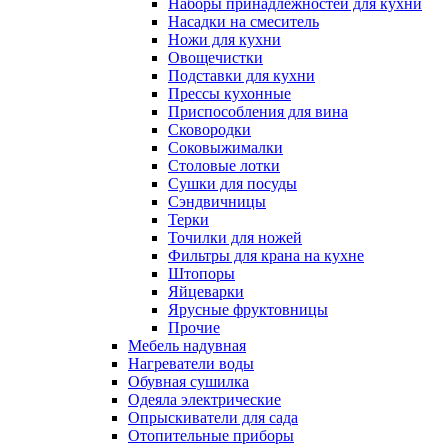
Наборы принадлежностей для кухни
Насадки на смеситель
Ножи для кухни
Овощечистки
Подставки для кухни
Прессы кухонные
Приспособления для вина
Сковородки
Соковыжималки
Столовые лотки
Сушки для посуды
Сэндвичницы
Терки
Точилки для ножей
Фильтры для крана на кухне
Штопоры
Яйцеварки
Ярусные фруктовницы
Прочие
Мебель надувная
Нагреватели воды
Обувная сушилка
Одеяла электрические
Опрыскиватели для сада
Отопительные приборы