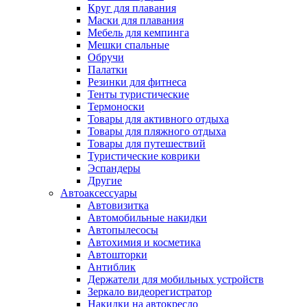
Круг для плавания
Маски для плавания
Мебель для кемпинга
Мешки спальные
Обручи
Палатки
Резинки для фитнеса
Тенты туристические
Термоноски
Товары для активного отдыха
Товары для пляжного отдыха
Товары для путешествий
Туристические коврики
Эспандеры
Другие
Автоаксессуары
Автовизитка
Автомобильные накидки
Автопылесосы
Автохимия и косметика
Автошторки
Антиблик
Держатели для мобильных устройств
Зеркало видеорегистратор
Накидки на автокресло