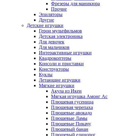
Фрезеры для маникюра
Прочие
Эпиляторы
Другие
Детские игрушки
Герои мультфильмов
Детская электроника
Для девочек
Для мальчиков
Интерактивные игрушки
Квадрокоптеры
Консоли и приставки
Конструкторы
Куклы
Летающие игрушки
Мягкие игрушки
Акула из Икеи
Мягкая игрушка Амонг Ас
Плюшевая гусеница
Плюшевая черепаха
Плюшевые авокадо
Плюшевые Ламы
Плюшевые Пикачу
Плюшевый банан
Плюшевый единорог