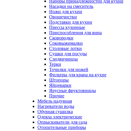
Наборы принадлежностей для кухни
Насадки на смеситель
Ножи для кухни
Овощечистки
Подставки для кухни
Прессы кухонные
Приспособления для вина
Сковородки
Соковыжималки
Столовые лотки
Сушки для посуды
Сэндвичницы
Терки
Точилки для ножей
Фильтры для крана на кухне
Штопоры
Яйцеварки
Ярусные фруктовницы
Прочие
Мебель надувная
Нагреватели воды
Обувная сушилка
Одеяла электрические
Опрыскиватели для сада
Отопительные приборы