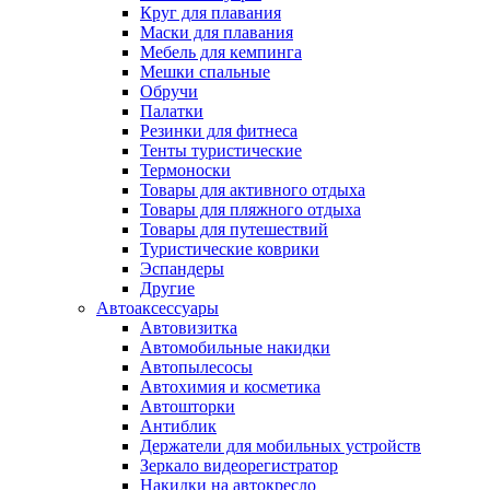
Круг для плавания
Маски для плавания
Мебель для кемпинга
Мешки спальные
Обручи
Палатки
Резинки для фитнеса
Тенты туристические
Термоноски
Товары для активного отдыха
Товары для пляжного отдыха
Товары для путешествий
Туристические коврики
Эспандеры
Другие
Автоаксессуары
Автовизитка
Автомобильные накидки
Автопылесосы
Автохимия и косметика
Автошторки
Антиблик
Держатели для мобильных устройств
Зеркало видеорегистратор
Накидки на автокресло