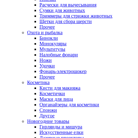
Расчески для вычесывания
Сумки для животных
Триммеры для стрижки животных
Щетки для сбора шерсти
Прочее
Охота и рыбалка
Бинокли
Монокуляры
Мультитулы
Налобные фонари
Ножи
Удочки
Фонарь-электрошокер
Прочее
Косметика
Кисти для макияжа
Косметички
Маски для лица
Органайзеры для косметики
Спонжи
Другое
Новогодние товары
Гирлянды и мишура
Искусственные елки
Лазерные проекторы