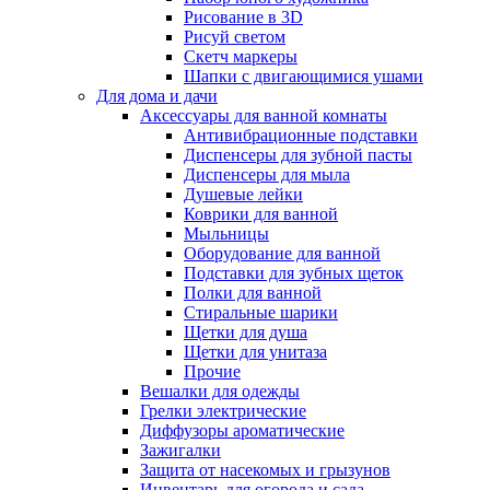
Рисование в 3D
Рисуй светом
Скетч маркеры
Шапки с двигающимися ушами
Для дома и дачи
Аксессуары для ванной комнаты
Антивибрационные подставки
Диспенсеры для зубной пасты
Диспенсеры для мыла
Душевые лейки
Коврики для ванной
Мыльницы
Оборудование для ванной
Подставки для зубных щеток
Полки для ванной
Стиральные шарики
Щетки для душа
Щетки для унитаза
Прочие
Вешалки для одежды
Грелки электрические
Диффузоры ароматические
Зажигалки
Защита от насекомых и грызунов
Инвентарь для огорода и сада