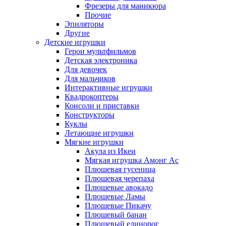
Фрезеры для маникюра
Прочие
Эпиляторы
Другие
Детские игрушки
Герои мультфильмов
Детская электроника
Для девочек
Для мальчиков
Интерактивные игрушки
Квадрокоптеры
Консоли и приставки
Конструкторы
Куклы
Летающие игрушки
Мягкие игрушки
Акула из Икеи
Мягкая игрушка Амонг Ас
Плюшевая гусеница
Плюшевая черепаха
Плюшевые авокадо
Плюшевые Ламы
Плюшевые Пикачу
Плюшевый банан
Плюшевый единорог