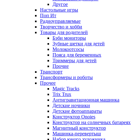
Другое
Настольные игры
Поп Ит
Радиоуправляемые
Творчество и хобби
Товары для родителей
Бэби мониторы
Зубные щетки для детей
Молокоотсосы
Пояса для беременных
Триммеры для детей
Прочие
Транспорт
Трансформеры и роботы
Прочее
Magic Tracks
Trix Trux
Антигравитационная машинка
Детские ночники
Детские фотоаппараты
Конструктор Onoies
Конструктор на солнечных батареях
Магнитный конструктор
Машинка-перевертыш
Набор юного художника