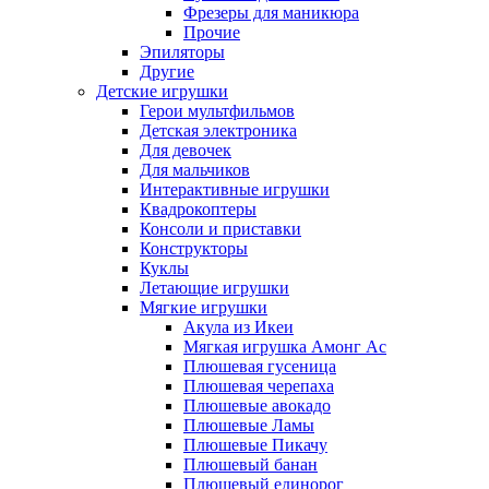
Фрезеры для маникюра
Прочие
Эпиляторы
Другие
Детские игрушки
Герои мультфильмов
Детская электроника
Для девочек
Для мальчиков
Интерактивные игрушки
Квадрокоптеры
Консоли и приставки
Конструкторы
Куклы
Летающие игрушки
Мягкие игрушки
Акула из Икеи
Мягкая игрушка Амонг Ас
Плюшевая гусеница
Плюшевая черепаха
Плюшевые авокадо
Плюшевые Ламы
Плюшевые Пикачу
Плюшевый банан
Плюшевый единорог