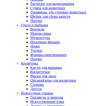
Расчески для вычесывания
Сумки для животных
Триммеры для стрижки животных
Щетки для сбора шерсти
Прочее
Охота и рыбалка
Бинокли
Монокуляры
Мультитулы
Налобные фонари
Ножи
Удочки
Фонарь-электрошокер
Прочее
Косметика
Кисти для макияжа
Косметички
Маски для лица
Органайзеры для косметики
Спонжи
Другое
Новогодние товары
Гирлянды и мишура
Искусственные елки
Лазерные проекторы