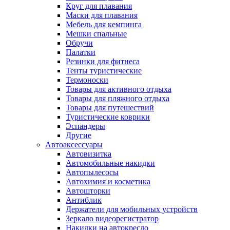
Круг для плавания
Маски для плавания
Мебель для кемпинга
Мешки спальные
Обручи
Палатки
Резинки для фитнеса
Тенты туристические
Термоноски
Товары для активного отдыха
Товары для пляжного отдыха
Товары для путешествий
Туристические коврики
Эспандеры
Другие
Автоаксессуары
Автовизитка
Автомобильные накидки
Автопылесосы
Автохимия и косметика
Автошторки
Антиблик
Держатели для мобильных устройств
Зеркало видеорегистратор
Накидки на автокресло