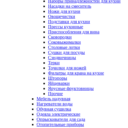
Наборы принадлежностей для кухни
Насадки на смеситель
Ножи для кухни
Овощечистки
Подставки для кухни
Прессы кухонные
Приспособления для вина
Сковородки
Соковыжималки
Столовые лотки
Сушки для посуды
Сэндвичницы
Терки
Точилки для ножей
Фильтры для крана на кухне
Штопоры
Яйцеварки
Ярусные фруктовницы
Прочие
Мебель надувная
Нагреватели воды
Обувная сушилка
Одеяла электрические
Опрыскиватели для сада
Отопительные приборы