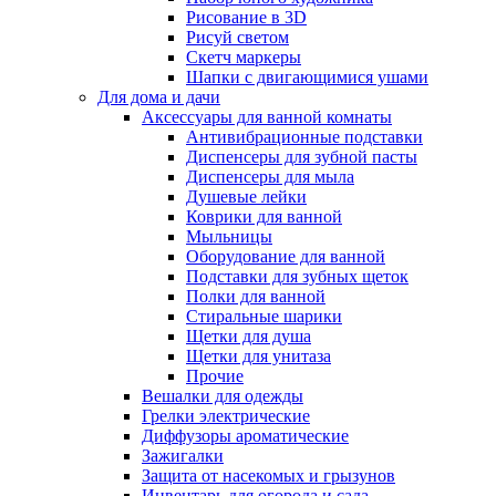
Рисование в 3D
Рисуй светом
Скетч маркеры
Шапки с двигающимися ушами
Для дома и дачи
Аксессуары для ванной комнаты
Антивибрационные подставки
Диспенсеры для зубной пасты
Диспенсеры для мыла
Душевые лейки
Коврики для ванной
Мыльницы
Оборудование для ванной
Подставки для зубных щеток
Полки для ванной
Стиральные шарики
Щетки для душа
Щетки для унитаза
Прочие
Вешалки для одежды
Грелки электрические
Диффузоры ароматические
Зажигалки
Защита от насекомых и грызунов
Инвентарь для огорода и сада