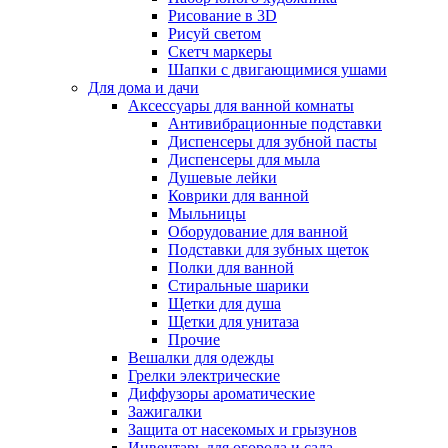
Рисование в 3D
Рисуй светом
Скетч маркеры
Шапки с двигающимися ушами
Для дома и дачи
Аксессуары для ванной комнаты
Антивибрационные подставки
Диспенсеры для зубной пасты
Диспенсеры для мыла
Душевые лейки
Коврики для ванной
Мыльницы
Оборудование для ванной
Подставки для зубных щеток
Полки для ванной
Стиральные шарики
Щетки для душа
Щетки для унитаза
Прочие
Вешалки для одежды
Грелки электрические
Диффузоры ароматические
Зажигалки
Защита от насекомых и грызунов
Инвентарь для огорода и сада