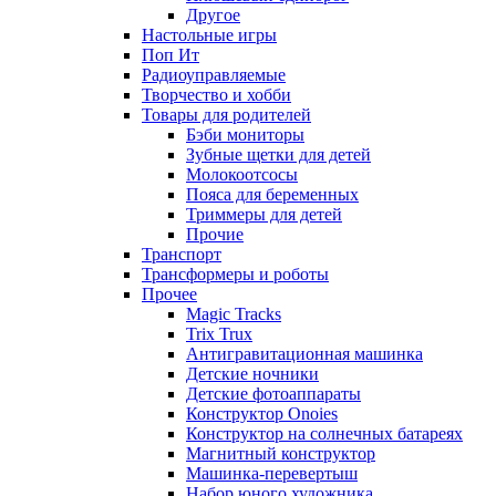
Другое
Настольные игры
Поп Ит
Радиоуправляемые
Творчество и хобби
Товары для родителей
Бэби мониторы
Зубные щетки для детей
Молокоотсосы
Пояса для беременных
Триммеры для детей
Прочие
Транспорт
Трансформеры и роботы
Прочее
Magic Tracks
Trix Trux
Антигравитационная машинка
Детские ночники
Детские фотоаппараты
Конструктор Onoies
Конструктор на солнечных батареях
Магнитный конструктор
Машинка-перевертыш
Набор юного художника