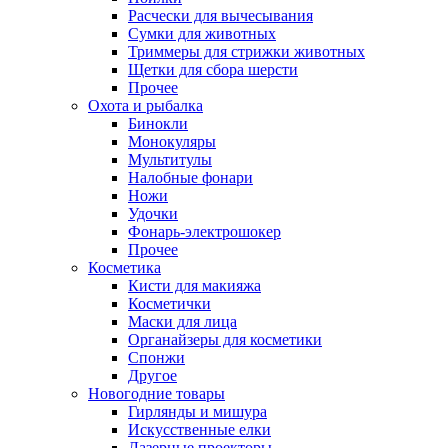
Расчески для вычесывания
Сумки для животных
Триммеры для стрижки животных
Щетки для сбора шерсти
Прочее
Охота и рыбалка
Бинокли
Монокуляры
Мультитулы
Налобные фонари
Ножи
Удочки
Фонарь-электрошокер
Прочее
Косметика
Кисти для макияжа
Косметички
Маски для лица
Органайзеры для косметики
Спонжи
Другое
Новогодние товары
Гирлянды и мишура
Искусственные елки
Лазерные проекторы