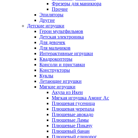
Фрезеры для маникюра
Прочие
Эпиляторы
Другие
Детские игрушки
Герои мультфильмов
Детская электроника
Для девочек
Для мальчиков
Интерактивные игрушки
Квадрокоптеры
Консоли и приставки
Конструкторы
Куклы
Летающие игрушки
Мягкие игрушки
Акула из Икеи
Мягкая игрушка Амонг Ас
Плюшевая гусеница
Плюшевая черепаха
Плюшевые авокадо
Плюшевые Ламы
Плюшевые Пикачу
Плюшевый банан
Плюшевый единорог