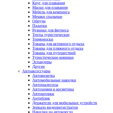
Круг для плавания
Маски для плавания
Мебель для кемпинга
Мешки спальные
Обручи
Палатки
Резинки для фитнеса
Тенты туристические
Термоноски
Товары для активного отдыха
Товары для пляжного отдыха
Товары для путешествий
Туристические коврики
Эспандеры
Другие
Автоаксессуары
Автовизитка
Автомобильные накидки
Автопылесосы
Автохимия и косметика
Автошторки
Антиблик
Держатели для мобильных устройств
Зеркало видеорегистратор
Накидки на автокресло