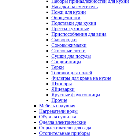
Наборы принадлежностей для кухни
Насадки на смеситель
Ножи для кухни
Овощечистки
Подставки для кухни
Прессы кухонные
Приспособления для вина
Сковородки
Соковыжималки
Столовые лотки
Сушки для посуды
Сэндвичницы
Терки
Точилки для ножей
Фильтры для крана на кухне
Штопоры
Яйцеварки
Ярусные фруктовницы
Прочие
Мебель надувная
Нагреватели воды
Обувная сушилка
Одеяла электрические
Опрыскиватели для сада
Отопительные приборы