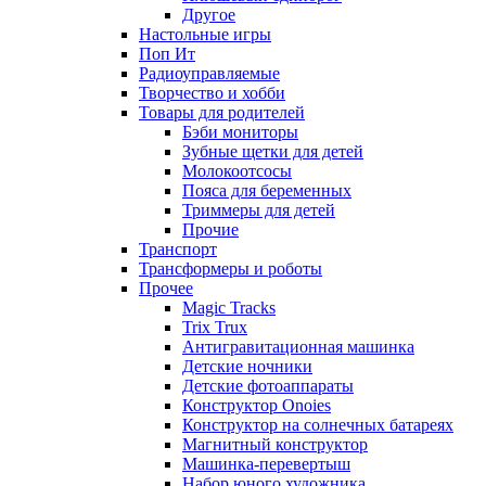
Другое
Настольные игры
Поп Ит
Радиоуправляемые
Творчество и хобби
Товары для родителей
Бэби мониторы
Зубные щетки для детей
Молокоотсосы
Пояса для беременных
Триммеры для детей
Прочие
Транспорт
Трансформеры и роботы
Прочее
Magic Tracks
Trix Trux
Антигравитационная машинка
Детские ночники
Детские фотоаппараты
Конструктор Onoies
Конструктор на солнечных батареях
Магнитный конструктор
Машинка-перевертыш
Набор юного художника