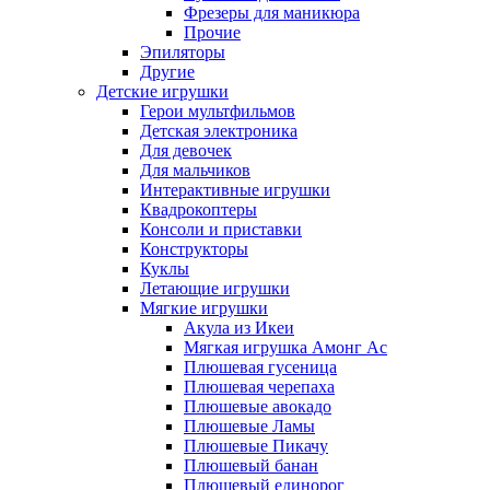
Фрезеры для маникюра
Прочие
Эпиляторы
Другие
Детские игрушки
Герои мультфильмов
Детская электроника
Для девочек
Для мальчиков
Интерактивные игрушки
Квадрокоптеры
Консоли и приставки
Конструкторы
Куклы
Летающие игрушки
Мягкие игрушки
Акула из Икеи
Мягкая игрушка Амонг Ас
Плюшевая гусеница
Плюшевая черепаха
Плюшевые авокадо
Плюшевые Ламы
Плюшевые Пикачу
Плюшевый банан
Плюшевый единорог