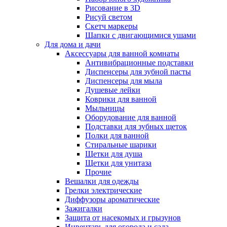
Рисование в 3D
Рисуй светом
Скетч маркеры
Шапки с двигающимися ушами
Для дома и дачи
Аксессуары для ванной комнаты
Антивибрационные подставки
Диспенсеры для зубной пасты
Диспенсеры для мыла
Душевые лейки
Коврики для ванной
Мыльницы
Оборудование для ванной
Подставки для зубных щеток
Полки для ванной
Стиральные шарики
Щетки для душа
Щетки для унитаза
Прочие
Вешалки для одежды
Грелки электрические
Диффузоры ароматические
Зажигалки
Защита от насекомых и грызунов
Инвентарь для огорода и сада