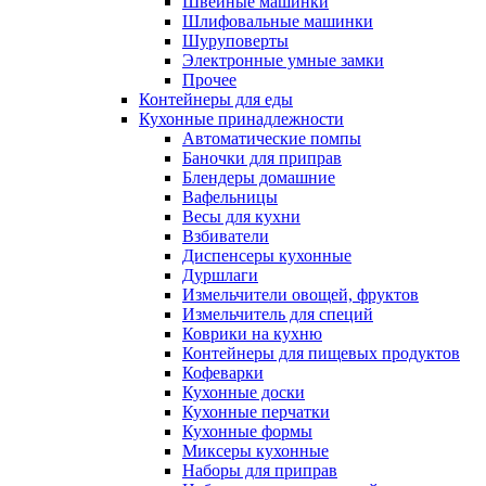
Швейные машинки
Шлифовальные машинки
Шуруповерты
Электронные умные замки
Прочее
Контейнеры для еды
Кухонные принадлежности
Автоматические помпы
Баночки для приправ
Блендеры домашние
Вафельницы
Весы для кухни
Взбиватели
Диспенсеры кухонные
Дуршлаги
Измельчители овощей, фруктов
Измельчитель для специй
Коврики на кухню
Контейнеры для пищевых продуктов
Кофеварки
Кухонные доски
Кухонные перчатки
Кухонные формы
Миксеры кухонные
Наборы для приправ