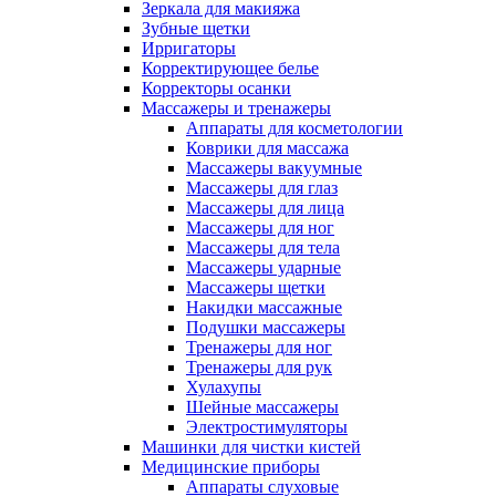
Зеркала для макияжа
Зубные щетки
Ирригаторы
Корректирующее белье
Корректоры осанки
Массажеры и тренажеры
Аппараты для косметологии
Коврики для массажа
Массажеры вакуумные
Массажеры для глаз
Массажеры для лица
Массажеры для ног
Массажеры для тела
Массажеры ударные
Массажеры щетки
Накидки массажные
Подушки массажеры
Тренажеры для ног
Тренажеры для рук
Хулахупы
Шейные массажеры
Электростимуляторы
Машинки для чистки кистей
Медицинские приборы
Аппараты слуховые