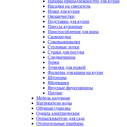
Наборы принадлежностей для кухни
Насадки на смеситель
Ножи для кухни
Овощечистки
Подставки для кухни
Прессы кухонные
Приспособления для вина
Сковородки
Соковыжималки
Столовые лотки
Сушки для посуды
Сэндвичницы
Терки
Точилки для ножей
Фильтры для крана на кухне
Штопоры
Яйцеварки
Ярусные фруктовницы
Прочие
Мебель надувная
Нагреватели воды
Обувная сушилка
Одеяла электрические
Опрыскиватели для сада
Отопительные приборы