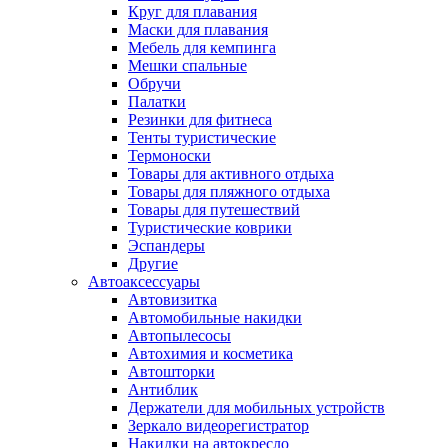
Круг для плавания
Маски для плавания
Мебель для кемпинга
Мешки спальные
Обручи
Палатки
Резинки для фитнеса
Тенты туристические
Термоноски
Товары для активного отдыха
Товары для пляжного отдыха
Товары для путешествий
Туристические коврики
Эспандеры
Другие
Автоаксессуары
Автовизитка
Автомобильные накидки
Автопылесосы
Автохимия и косметика
Автошторки
Антиблик
Держатели для мобильных устройств
Зеркало видеорегистратор
Накидки на автокресло