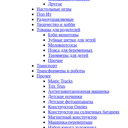
Другое
Настольные игры
Поп Ит
Радиоуправляемые
Творчество и хобби
Товары для родителей
Бэби мониторы
Зубные щетки для детей
Молокоотсосы
Пояса для беременных
Триммеры для детей
Прочие
Транспорт
Трансформеры и роботы
Прочее
Magic Tracks
Trix Trux
Антигравитационная машинка
Детские ночники
Детские фотоаппараты
Конструктор Onoies
Конструктор на солнечных батареях
Магнитный конструктор
Машинка-перевертыш
Набор юного художника