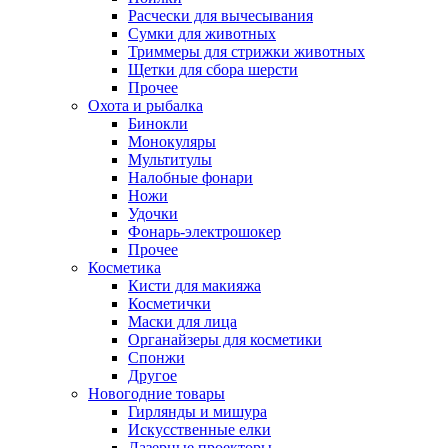
Расчески для вычесывания
Сумки для животных
Триммеры для стрижки животных
Щетки для сбора шерсти
Прочее
Охота и рыбалка
Бинокли
Монокуляры
Мультитулы
Налобные фонари
Ножи
Удочки
Фонарь-электрошокер
Прочее
Косметика
Кисти для макияжа
Косметички
Маски для лица
Органайзеры для косметики
Спонжи
Другое
Новогодние товары
Гирлянды и мишура
Искусственные елки
Лазерные проекторы