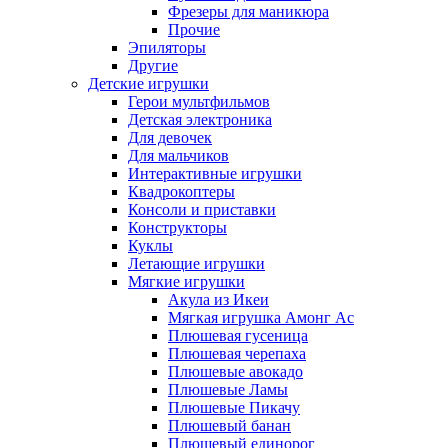
Фрезеры для маникюра
Прочие
Эпиляторы
Другие
Детские игрушки
Герои мультфильмов
Детская электроника
Для девочек
Для мальчиков
Интерактивные игрушки
Квадрокоптеры
Консоли и приставки
Конструкторы
Куклы
Летающие игрушки
Мягкие игрушки
Акула из Икеи
Мягкая игрушка Амонг Ас
Плюшевая гусеница
Плюшевая черепаха
Плюшевые авокадо
Плюшевые Ламы
Плюшевые Пикачу
Плюшевый банан
Плюшевый единорог