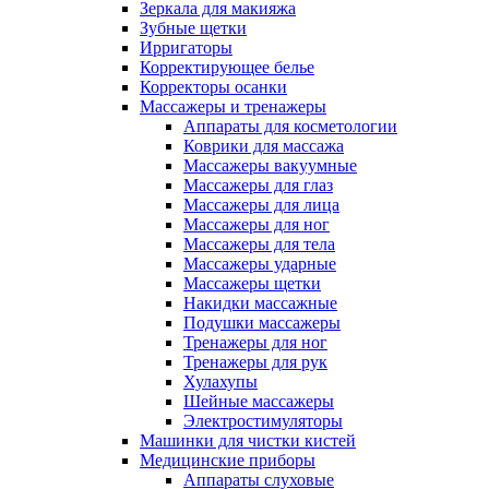
Зеркала для макияжа
Зубные щетки
Ирригаторы
Корректирующее белье
Корректоры осанки
Массажеры и тренажеры
Аппараты для косметологии
Коврики для массажа
Массажеры вакуумные
Массажеры для глаз
Массажеры для лица
Массажеры для ног
Массажеры для тела
Массажеры ударные
Массажеры щетки
Накидки массажные
Подушки массажеры
Тренажеры для ног
Тренажеры для рук
Хулахупы
Шейные массажеры
Электростимуляторы
Машинки для чистки кистей
Медицинские приборы
Аппараты слуховые