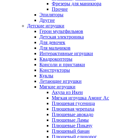
Фрезеры для маникюра
Прочие
Эпиляторы
Другие
Детские игрушки
Герои мультфильмов
Детская электроника
Для девочек
Для мальчиков
Интерактивные игрушки
Квадрокоптеры
Консоли и приставки
Конструкторы
Куклы
Летающие игрушки
Мягкие игрушки
Акула из Икеи
Мягкая игрушка Амонг Ас
Плюшевая гусеница
Плюшевая черепаха
Плюшевые авокадо
Плюшевые Ламы
Плюшевые Пикачу
Плюшевый банан
Плюшевый единорог