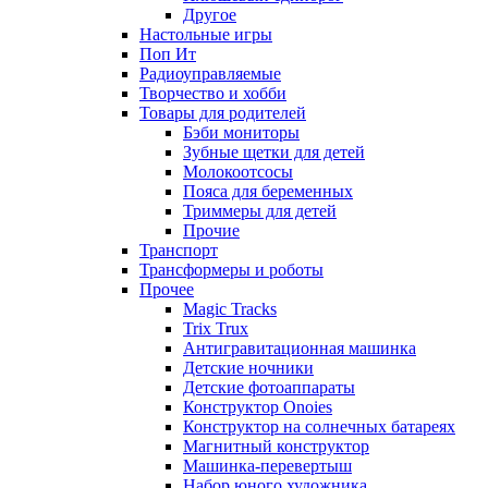
Другое
Настольные игры
Поп Ит
Радиоуправляемые
Творчество и хобби
Товары для родителей
Бэби мониторы
Зубные щетки для детей
Молокоотсосы
Пояса для беременных
Триммеры для детей
Прочие
Транспорт
Трансформеры и роботы
Прочее
Magic Tracks
Trix Trux
Антигравитационная машинка
Детские ночники
Детские фотоаппараты
Конструктор Onoies
Конструктор на солнечных батареях
Магнитный конструктор
Машинка-перевертыш
Набор юного художника