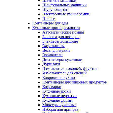
Швейные машинки
Шлифовальные машинки
Шуруповерты
Электронные умные замки
Прочее
Контейнеры для еды
Кухонные принадлежности
Автоматические помпы
Баночки для приправ
Блендеры домашние
Вафельницы
Весы для кухни
Взбиватели
Диспенсеры кухонные
Дуршлаги
Измельчители овощей, фруктов
Измельчитель для специй
Коврики на кухню
Контейнеры для пищевых продуктов
Кофеварки
Кухонные доски
Кухонные перчатки
Кухонные формы
Миксеры кухонные
Наборы для приправ