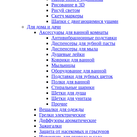
Рисование в 3D
Рисуй светом
Скетч маркеры
Шапки с двигающимися ушами
Для дома и дачи
Аксессуары для ванной комнаты
Антивибрационные подставки
Диспенсеры для зубной пасты
Диспенсеры для мыла
Душевые лейки
Коврики для ванной
Мыльницы
Оборудование для ванной
Подставки для зубных щеток
Полки для ванной
Стиральные шарики
Щетки для душа
Щетки для унитаза
Прочие
Вешалки для одежды
Грелки электрические
Диффузоры ароматические
Зажигалки
Защита от насекомых и грызунов
Инвентарь для огорода и сада