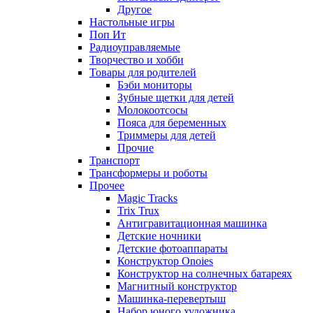
Другое
Настольные игры
Поп Ит
Радиоуправляемые
Творчество и хобби
Товары для родителей
Бэби мониторы
Зубные щетки для детей
Молокоотсосы
Пояса для беременных
Триммеры для детей
Прочие
Транспорт
Трансформеры и роботы
Прочее
Magic Tracks
Trix Trux
Антигравитационная машинка
Детские ночники
Детские фотоаппараты
Конструктор Onoies
Конструктор на солнечных батареях
Магнитный конструктор
Машинка-перевертыш
Набор юного художника