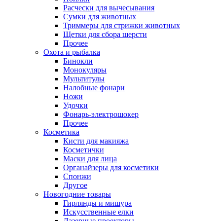
Расчески для вычесывания
Сумки для животных
Триммеры для стрижки животных
Щетки для сбора шерсти
Прочее
Охота и рыбалка
Бинокли
Монокуляры
Мультитулы
Налобные фонари
Ножи
Удочки
Фонарь-электрошокер
Прочее
Косметика
Кисти для макияжа
Косметички
Маски для лица
Органайзеры для косметики
Спонжи
Другое
Новогодние товары
Гирлянды и мишура
Искусственные елки
Лазерные проекторы