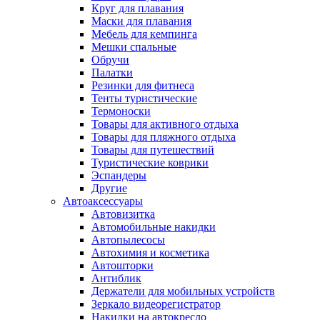
Круг для плавания
Маски для плавания
Мебель для кемпинга
Мешки спальные
Обручи
Палатки
Резинки для фитнеса
Тенты туристические
Термоноски
Товары для активного отдыха
Товары для пляжного отдыха
Товары для путешествий
Туристические коврики
Эспандеры
Другие
Автоаксессуары
Автовизитка
Автомобильные накидки
Автопылесосы
Автохимия и косметика
Автошторки
Антиблик
Держатели для мобильных устройств
Зеркало видеорегистратор
Накидки на автокресло