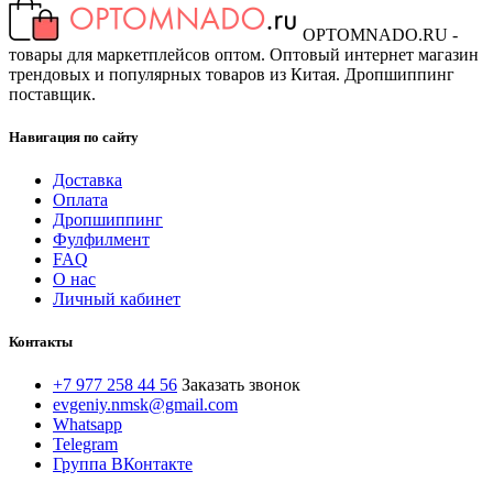
OPTOMNADO.RU -
товары для маркетплейсов оптом. Оптовый интернет магазин
трендовых и популярных товаров из Китая. Дропшиппинг
поставщик.
Навигация по сайту
Доставка
Оплата
Дропшиппинг
Фулфилмент
FAQ
О нас
Личный кабинет
Контакты
+7 977 258 44 56
Заказать звонок
evgeniy.nmsk@gmail.com
Whatsapp
Telegram
Группа ВКонтакте