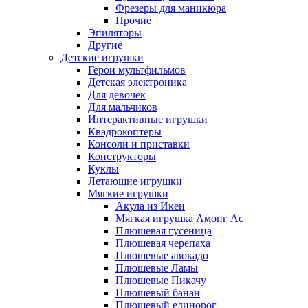
Фрезеры для маникюра
Прочие
Эпиляторы
Другие
Детские игрушки
Герои мультфильмов
Детская электроника
Для девочек
Для мальчиков
Интерактивные игрушки
Квадрокоптеры
Консоли и приставки
Конструкторы
Куклы
Летающие игрушки
Мягкие игрушки
Акула из Икеи
Мягкая игрушка Амонг Ас
Плюшевая гусеница
Плюшевая черепаха
Плюшевые авокадо
Плюшевые Ламы
Плюшевые Пикачу
Плюшевый банан
Плюшевый единорог