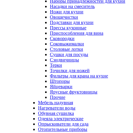
Наборы принадлежностей для кухни
Насадки на смеситель
Ножи для кухни
Овощечистки
Подставки для кухни
Прессы кухонные
Приспособления для вина
Сковородки
Соковыжималки
Столовые лотки
Сушки для посуды
Сэндвичницы
Терки
Точилки для ножей
Фильтры для крана на кухне
Штопоры
Яйцеварки
Ярусные фруктовницы
Прочие
Мебель надувная
Нагреватели воды
Обувная сушилка
Одеяла электрические
Опрыскиватели для сада
Отопительные приборы