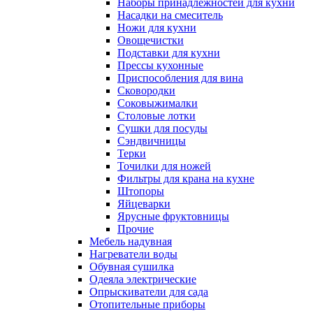
Наборы принадлежностей для кухни
Насадки на смеситель
Ножи для кухни
Овощечистки
Подставки для кухни
Прессы кухонные
Приспособления для вина
Сковородки
Соковыжималки
Столовые лотки
Сушки для посуды
Сэндвичницы
Терки
Точилки для ножей
Фильтры для крана на кухне
Штопоры
Яйцеварки
Ярусные фруктовницы
Прочие
Мебель надувная
Нагреватели воды
Обувная сушилка
Одеяла электрические
Опрыскиватели для сада
Отопительные приборы