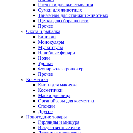
Расчески для вычесывания
Сумки для животных
Триммеры для стрижки животных
Щетки для сбора шерсти
Прочее
Охота и рыбалка
Бинокли
Монокуляры
Мультитулы
Налобные фонари
Ножи
Удочки
Фонарь-электрошокер
Прочее
Косметика
Кисти для макияжа
Косметички
Маски для лица
Органайзеры для косметики
Спонжи
Другое
Новогодние товары
Гирлянды и мишура
Искусственные елки
Лазерные проекторы