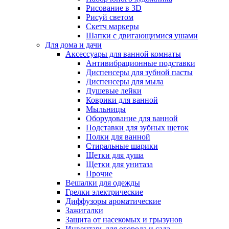
Рисование в 3D
Рисуй светом
Скетч маркеры
Шапки с двигающимися ушами
Для дома и дачи
Аксессуары для ванной комнаты
Антивибрационные подставки
Диспенсеры для зубной пасты
Диспенсеры для мыла
Душевые лейки
Коврики для ванной
Мыльницы
Оборудование для ванной
Подставки для зубных щеток
Полки для ванной
Стиральные шарики
Щетки для душа
Щетки для унитаза
Прочие
Вешалки для одежды
Грелки электрические
Диффузоры ароматические
Зажигалки
Защита от насекомых и грызунов
Инвентарь для огорода и сада