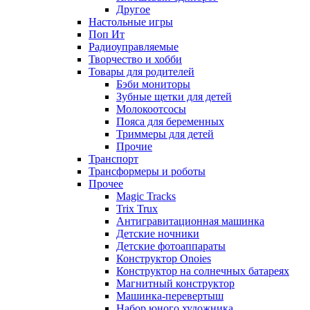
Другое
Настольные игры
Поп Ит
Радиоуправляемые
Творчество и хобби
Товары для родителей
Бэби мониторы
Зубные щетки для детей
Молокоотсосы
Пояса для беременных
Триммеры для детей
Прочие
Транспорт
Трансформеры и роботы
Прочее
Magic Tracks
Trix Trux
Антигравитационная машинка
Детские ночники
Детские фотоаппараты
Конструктор Onoies
Конструктор на солнечных батареях
Магнитный конструктор
Машинка-перевертыш
Набор юного художника