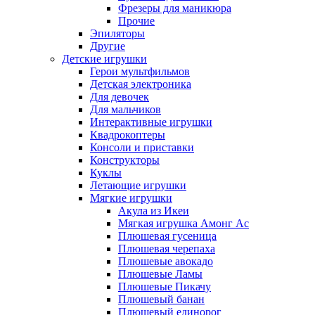
Фрезеры для маникюра
Прочие
Эпиляторы
Другие
Детские игрушки
Герои мультфильмов
Детская электроника
Для девочек
Для мальчиков
Интерактивные игрушки
Квадрокоптеры
Консоли и приставки
Конструкторы
Куклы
Летающие игрушки
Мягкие игрушки
Акула из Икеи
Мягкая игрушка Амонг Ас
Плюшевая гусеница
Плюшевая черепаха
Плюшевые авокадо
Плюшевые Ламы
Плюшевые Пикачу
Плюшевый банан
Плюшевый единорог