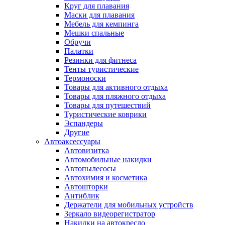
Круг для плавания
Маски для плавания
Мебель для кемпинга
Мешки спальные
Обручи
Палатки
Резинки для фитнеса
Тенты туристические
Термоноски
Товары для активного отдыха
Товары для пляжного отдыха
Товары для путешествий
Туристические коврики
Эспандеры
Другие
Автоаксессуары
Автовизитка
Автомобильные накидки
Автопылесосы
Автохимия и косметика
Автошторки
Антиблик
Держатели для мобильных устройств
Зеркало видеорегистратор
Накидки на автокресло