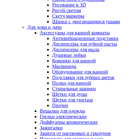
Рисование в 3D
Рисуй светом
Скетч маркеры
Шапки с двигающимися ушами
Для дома и дачи
Аксессуары для ванной комнаты
Антивибрационные подставки
Диспенсеры для зубной пасты
Диспенсеры для мыла
Душевые лейки
Коврики для ванной
Мыльницы
Оборудование для ванной
Подставки для зубных щеток
Полки для ванной
Стиральные шарики
Щетки для душа
Щетки для унитаза
Прочие
Вешалки для одежды
Грелки электрические
Диффузоры ароматические
Зажигалки
Защита от насекомых и грызунов
Инвентарь для огорода и сада