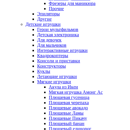
Фрезеры для маникюра
Прочие
Эпиляторы
Другие
Детские игрушки
Герои мультфильмов
Детская электроника
Для девочек
Для мальчиков
Интерактивные игрушки
Квадрокоптеры
Консоли и приставки
Конструкторы
Куклы
Летающие игрушки
Мягкие игрушки
Акула из Икеи
Мягкая игрушка Амонг Ас
Плюшевая гусеница
Плюшевая черепаха
Плюшевые авокадо
Плюшевые Ламы
Плюшевые Пикачу
Плюшевый банан
Плюшевый единорог