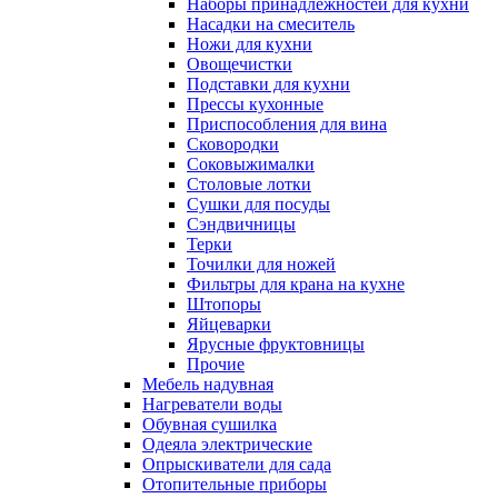
Наборы принадлежностей для кухни
Насадки на смеситель
Ножи для кухни
Овощечистки
Подставки для кухни
Прессы кухонные
Приспособления для вина
Сковородки
Соковыжималки
Столовые лотки
Сушки для посуды
Сэндвичницы
Терки
Точилки для ножей
Фильтры для крана на кухне
Штопоры
Яйцеварки
Ярусные фруктовницы
Прочие
Мебель надувная
Нагреватели воды
Обувная сушилка
Одеяла электрические
Опрыскиватели для сада
Отопительные приборы