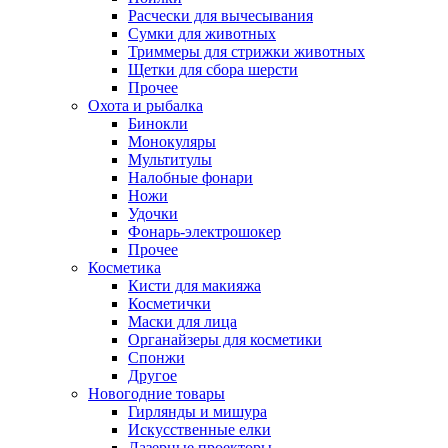
Расчески для вычесывания
Сумки для животных
Триммеры для стрижки животных
Щетки для сбора шерсти
Прочее
Охота и рыбалка
Бинокли
Монокуляры
Мультитулы
Налобные фонари
Ножи
Удочки
Фонарь-электрошокер
Прочее
Косметика
Кисти для макияжа
Косметички
Маски для лица
Органайзеры для косметики
Спонжи
Другое
Новогодние товары
Гирлянды и мишура
Искусственные елки
Лазерные проекторы