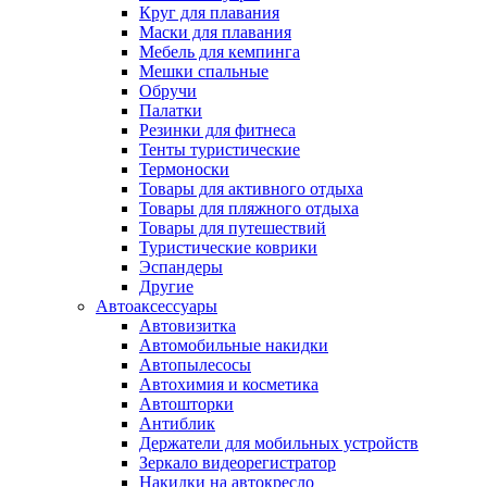
Круг для плавания
Маски для плавания
Мебель для кемпинга
Мешки спальные
Обручи
Палатки
Резинки для фитнеса
Тенты туристические
Термоноски
Товары для активного отдыха
Товары для пляжного отдыха
Товары для путешествий
Туристические коврики
Эспандеры
Другие
Автоаксессуары
Автовизитка
Автомобильные накидки
Автопылесосы
Автохимия и косметика
Автошторки
Антиблик
Держатели для мобильных устройств
Зеркало видеорегистратор
Накидки на автокресло