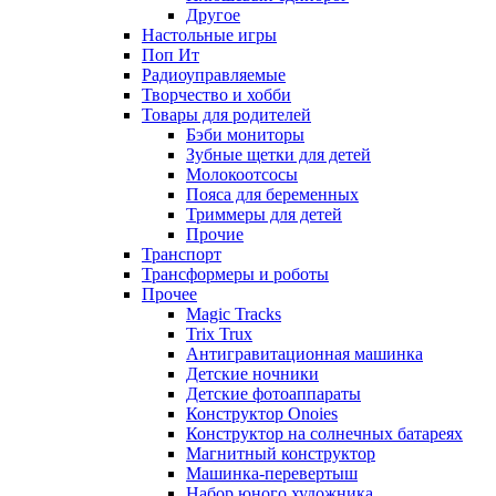
Другое
Настольные игры
Поп Ит
Радиоуправляемые
Творчество и хобби
Товары для родителей
Бэби мониторы
Зубные щетки для детей
Молокоотсосы
Пояса для беременных
Триммеры для детей
Прочие
Транспорт
Трансформеры и роботы
Прочее
Magic Tracks
Trix Trux
Антигравитационная машинка
Детские ночники
Детские фотоаппараты
Конструктор Onoies
Конструктор на солнечных батареях
Магнитный конструктор
Машинка-перевертыш
Набор юного художника