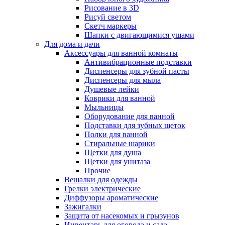
Рисование в 3D
Рисуй светом
Скетч маркеры
Шапки с двигающимися ушами
Для дома и дачи
Аксессуары для ванной комнаты
Антивибрационные подставки
Диспенсеры для зубной пасты
Диспенсеры для мыла
Душевые лейки
Коврики для ванной
Мыльницы
Оборудование для ванной
Подставки для зубных щеток
Полки для ванной
Стиральные шарики
Щетки для душа
Щетки для унитаза
Прочие
Вешалки для одежды
Грелки электрические
Диффузоры ароматические
Зажигалки
Защита от насекомых и грызунов
Инвентарь для огорода и сада