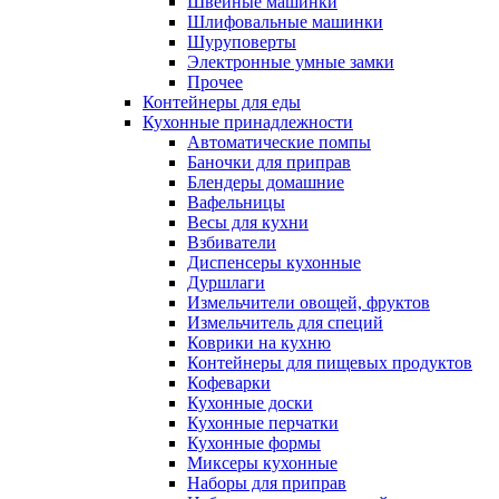
Швейные машинки
Шлифовальные машинки
Шуруповерты
Электронные умные замки
Прочее
Контейнеры для еды
Кухонные принадлежности
Автоматические помпы
Баночки для приправ
Блендеры домашние
Вафельницы
Весы для кухни
Взбиватели
Диспенсеры кухонные
Дуршлаги
Измельчители овощей, фруктов
Измельчитель для специй
Коврики на кухню
Контейнеры для пищевых продуктов
Кофеварки
Кухонные доски
Кухонные перчатки
Кухонные формы
Миксеры кухонные
Наборы для приправ