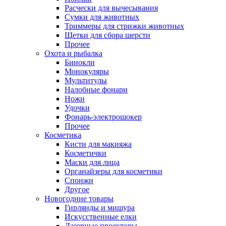
Расчески для вычесывания
Сумки для животных
Триммеры для стрижки животных
Щетки для сбора шерсти
Прочее
Охота и рыбалка
Бинокли
Монокуляры
Мультитулы
Налобные фонари
Ножи
Удочки
Фонарь-электрошокер
Прочее
Косметика
Кисти для макияжа
Косметички
Маски для лица
Органайзеры для косметики
Спонжи
Другое
Новогодние товары
Гирлянды и мишура
Искусственные елки
Лазерные проекторы