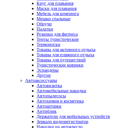
Круг для плавания
Маски для плавания
Мебель для кемпинга
Мешки спальные
Обручи
Палатки
Резинки для фитнеса
Тенты туристические
Термоноски
Товары для активного отдыха
Товары для пляжного отдыха
Товары для путешествий
Туристические коврики
Эспандеры
Другие
Автоаксессуары
Автовизитка
Автомобильные накидки
Автопылесосы
Автохимия и косметика
Автошторки
Антиблик
Держатели для мобильных устройств
Зеркало видеорегистратор
Накидки на автокресло