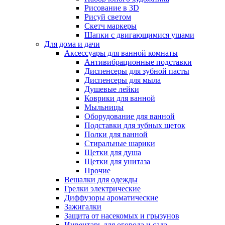
Рисование в 3D
Рисуй светом
Скетч маркеры
Шапки с двигающимися ушами
Для дома и дачи
Аксессуары для ванной комнаты
Антивибрационные подставки
Диспенсеры для зубной пасты
Диспенсеры для мыла
Душевые лейки
Коврики для ванной
Мыльницы
Оборудование для ванной
Подставки для зубных щеток
Полки для ванной
Стиральные шарики
Щетки для душа
Щетки для унитаза
Прочие
Вешалки для одежды
Грелки электрические
Диффузоры ароматические
Зажигалки
Защита от насекомых и грызунов
Инвентарь для огорода и сада