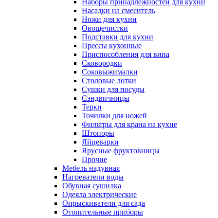
Наборы принадлежностей для кухни
Насадки на смеситель
Ножи для кухни
Овощечистки
Подставки для кухни
Прессы кухонные
Приспособления для вина
Сковородки
Соковыжималки
Столовые лотки
Сушки для посуды
Сэндвичницы
Терки
Точилки для ножей
Фильтры для крана на кухне
Штопоры
Яйцеварки
Ярусные фруктовницы
Прочие
Мебель надувная
Нагреватели воды
Обувная сушилка
Одеяла электрические
Опрыскиватели для сада
Отопительные приборы