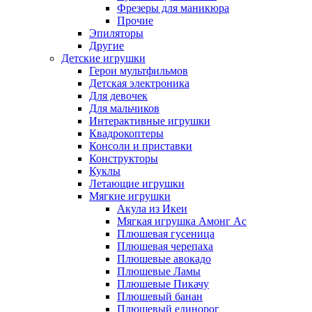
Фрезеры для маникюра
Прочие
Эпиляторы
Другие
Детские игрушки
Герои мультфильмов
Детская электроника
Для девочек
Для мальчиков
Интерактивные игрушки
Квадрокоптеры
Консоли и приставки
Конструкторы
Куклы
Летающие игрушки
Мягкие игрушки
Акула из Икеи
Мягкая игрушка Амонг Ас
Плюшевая гусеница
Плюшевая черепаха
Плюшевые авокадо
Плюшевые Ламы
Плюшевые Пикачу
Плюшевый банан
Плюшевый единорог