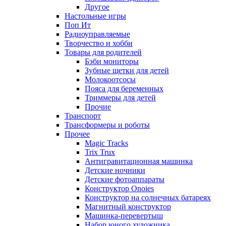
Другое
Настольные игры
Поп Ит
Радиоуправляемые
Творчество и хобби
Товары для родителей
Бэби мониторы
Зубные щетки для детей
Молокоотсосы
Пояса для беременных
Триммеры для детей
Прочие
Транспорт
Трансформеры и роботы
Прочее
Magic Tracks
Trix Trux
Антигравитационная машинка
Детские ночники
Детские фотоаппараты
Конструктор Onoies
Конструктор на солнечных батареях
Магнитный конструктор
Машинка-перевертыш
Набор юного художника