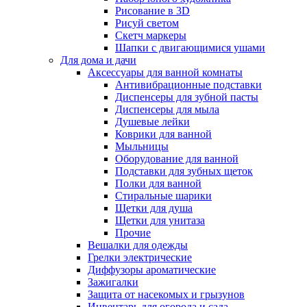
Рисование в 3D
Рисуй светом
Скетч маркеры
Шапки с двигающимися ушами
Для дома и дачи
Аксессуары для ванной комнаты
Антивибрационные подставки
Диспенсеры для зубной пасты
Диспенсеры для мыла
Душевые лейки
Коврики для ванной
Мыльницы
Оборудование для ванной
Подставки для зубных щеток
Полки для ванной
Стиральные шарики
Щетки для душа
Щетки для унитаза
Прочие
Вешалки для одежды
Грелки электрические
Диффузоры ароматические
Зажигалки
Защита от насекомых и грызунов
Инвентарь для огорода и сада