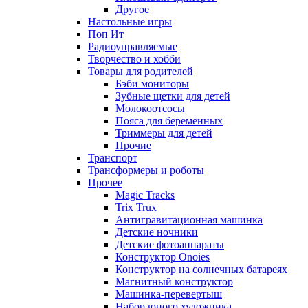
Другое
Настольные игры
Поп Ит
Радиоуправляемые
Творчество и хобби
Товары для родителей
Бэби мониторы
Зубные щетки для детей
Молокоотсосы
Пояса для беременных
Триммеры для детей
Прочие
Транспорт
Трансформеры и роботы
Прочее
Magic Tracks
Trix Trux
Антигравитационная машинка
Детские ночники
Детские фотоаппараты
Конструктор Onoies
Конструктор на солнечных батареях
Магнитный конструктор
Машинка-перевертыш
Набор юного художника