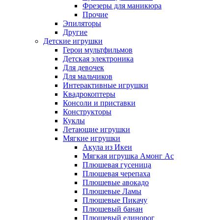
Фрезеры для маникюра
Прочие
Эпиляторы
Другие
Детские игрушки
Герои мультфильмов
Детская электроника
Для девочек
Для мальчиков
Интерактивные игрушки
Квадрокоптеры
Консоли и приставки
Конструкторы
Куклы
Летающие игрушки
Мягкие игрушки
Акула из Икеи
Мягкая игрушка Амонг Ас
Плюшевая гусеница
Плюшевая черепаха
Плюшевые авокадо
Плюшевые Ламы
Плюшевые Пикачу
Плюшевый банан
Плюшевый единорог