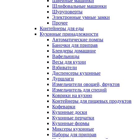
Швейные машинки
Шлифовальные машинки
Шуруповерты
Электронные умные замки
Прочее
Контейнеры для еды
Кухонные принадлежности
Автоматические помпы
Баночки для приправ
Блендеры домашние
Вафельницы
Весы для кухни
Взбиватели
Диспенсеры кухонные
Дуршлаги
Измельчители овощей, фруктов
Измельчитель для специй
Коврики на кухню
Контейнеры для пищевых продуктов
Кофеварки
Кухонные доски
Кухонные перчатки
Кухонные формы
Миксеры кухонные
Наборы для приправ