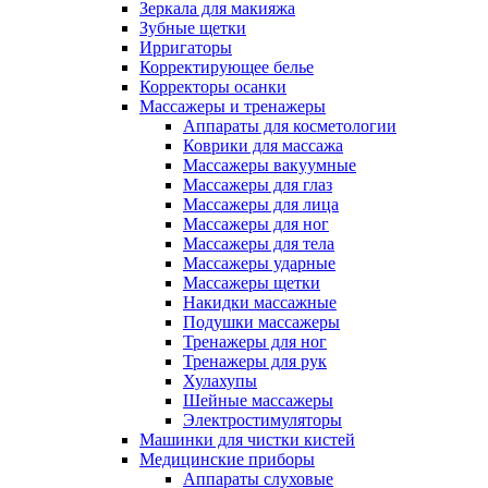
Зеркала для макияжа
Зубные щетки
Ирригаторы
Корректирующее белье
Корректоры осанки
Массажеры и тренажеры
Аппараты для косметологии
Коврики для массажа
Массажеры вакуумные
Массажеры для глаз
Массажеры для лица
Массажеры для ног
Массажеры для тела
Массажеры ударные
Массажеры щетки
Накидки массажные
Подушки массажеры
Тренажеры для ног
Тренажеры для рук
Хулахупы
Шейные массажеры
Электростимуляторы
Машинки для чистки кистей
Медицинские приборы
Аппараты слуховые