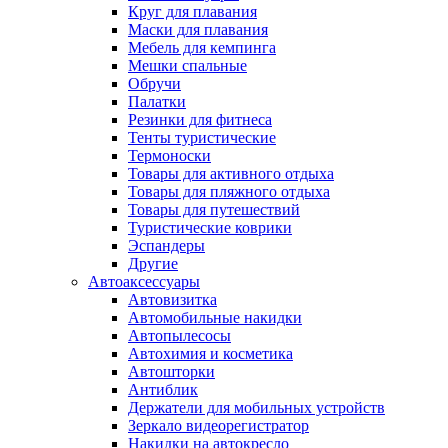
Круг для плавания
Маски для плавания
Мебель для кемпинга
Мешки спальные
Обручи
Палатки
Резинки для фитнеса
Тенты туристические
Термоноски
Товары для активного отдыха
Товары для пляжного отдыха
Товары для путешествий
Туристические коврики
Эспандеры
Другие
Автоаксессуары
Автовизитка
Автомобильные накидки
Автопылесосы
Автохимия и косметика
Автошторки
Антиблик
Держатели для мобильных устройств
Зеркало видеорегистратор
Накидки на автокресло