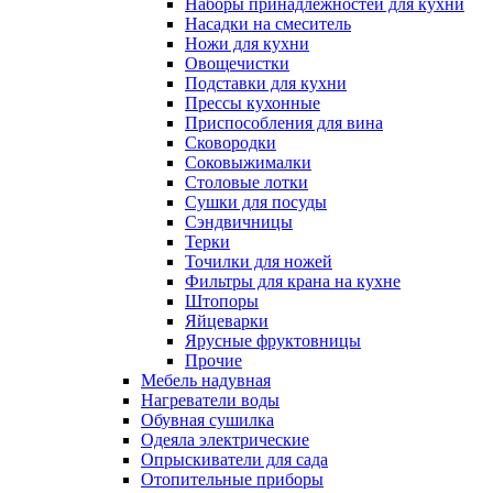
Наборы принадлежностей для кухни
Насадки на смеситель
Ножи для кухни
Овощечистки
Подставки для кухни
Прессы кухонные
Приспособления для вина
Сковородки
Соковыжималки
Столовые лотки
Сушки для посуды
Сэндвичницы
Терки
Точилки для ножей
Фильтры для крана на кухне
Штопоры
Яйцеварки
Ярусные фруктовницы
Прочие
Мебель надувная
Нагреватели воды
Обувная сушилка
Одеяла электрические
Опрыскиватели для сада
Отопительные приборы