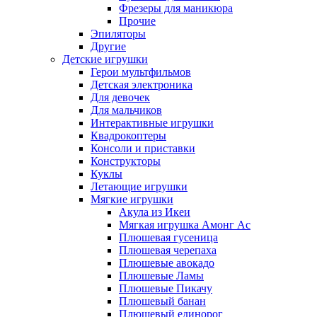
Фрезеры для маникюра
Прочие
Эпиляторы
Другие
Детские игрушки
Герои мультфильмов
Детская электроника
Для девочек
Для мальчиков
Интерактивные игрушки
Квадрокоптеры
Консоли и приставки
Конструкторы
Куклы
Летающие игрушки
Мягкие игрушки
Акула из Икеи
Мягкая игрушка Амонг Ас
Плюшевая гусеница
Плюшевая черепаха
Плюшевые авокадо
Плюшевые Ламы
Плюшевые Пикачу
Плюшевый банан
Плюшевый единорог