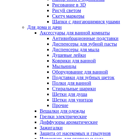
Рисование в 3D
Рисуй светом
Скетч маркеры
Шапки с двигающимися ушами
Для дома и дачи
Аксессуары для ванной комнаты
Антивибрационные подставки
Диспенсеры для зубной пасты
Диспенсеры для мыла
Душевые лейки
Коврики для ванной
Мыльницы
Оборудование для ванной
Подставки для зубных щеток
Полки для ванной
Стиральные шарики
Щетки для душа
Щетки для унитаза
Прочие
Вешалки для одежды
Грелки электрические
Диффузоры ароматические
Зажигалки
Защита от насекомых и грызунов
Инвентарь для огорода и сада