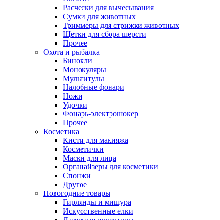
Расчески для вычесывания
Сумки для животных
Триммеры для стрижки животных
Щетки для сбора шерсти
Прочее
Охота и рыбалка
Бинокли
Монокуляры
Мультитулы
Налобные фонари
Ножи
Удочки
Фонарь-электрошокер
Прочее
Косметика
Кисти для макияжа
Косметички
Маски для лица
Органайзеры для косметики
Спонжи
Другое
Новогодние товары
Гирлянды и мишура
Искусственные елки
Лазерные проекторы