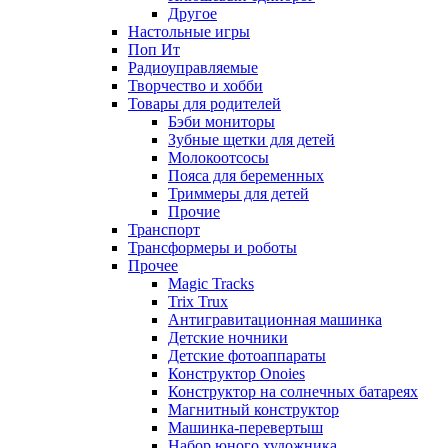
Другое
Настольные игры
Поп Ит
Радиоуправляемые
Творчество и хобби
Товары для родителей
Бэби мониторы
Зубные щетки для детей
Молокоотсосы
Пояса для беременных
Триммеры для детей
Прочие
Транспорт
Трансформеры и роботы
Прочее
Magic Tracks
Trix Trux
Антигравитационная машинка
Детские ночники
Детские фотоаппараты
Конструктор Onoies
Конструктор на солнечных батареях
Магнитный конструктор
Машинка-перевертыш
Набор юного художника