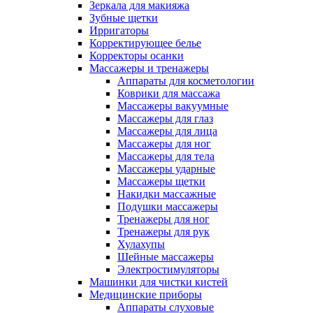
Зеркала для макияжа
Зубные щетки
Ирригаторы
Корректирующее белье
Корректоры осанки
Массажеры и тренажеры
Аппараты для косметологии
Коврики для массажа
Массажеры вакуумные
Массажеры для глаз
Массажеры для лица
Массажеры для ног
Массажеры для тела
Массажеры ударные
Массажеры щетки
Накидки массажные
Подушки массажеры
Тренажеры для ног
Тренажеры для рук
Хулахупы
Шейные массажеры
Электростимуляторы
Машинки для чистки кистей
Медицинские приборы
Аппараты слуховые