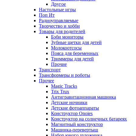
Другое
Настольные игры
Поп Ит
Радиоуправляемые
Творчество и хобби
Товары для родителей
Бэби мониторы
Зубные щетки для детей
Молокоотсосы
Пояса для беременных
Триммеры для детей
Прочие
Транспорт
Трансформеры и роботы
Прочее
Magic Tracks
Trix Trux
Антигравитационная машинка
Детские ночники
Детские фотоаппараты
Конструктор Onoies
Конструктор на солнечных батареях
Магнитный конструктор
Машинка-перевертыш
Набор юного художника