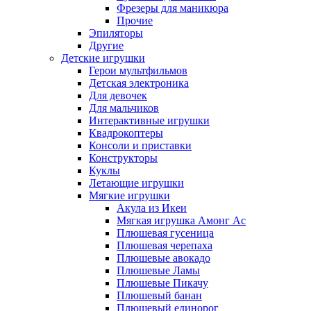
Фрезеры для маникюра
Прочие
Эпиляторы
Другие
Детские игрушки
Герои мультфильмов
Детская электроника
Для девочек
Для мальчиков
Интерактивные игрушки
Квадрокоптеры
Консоли и приставки
Конструкторы
Куклы
Летающие игрушки
Мягкие игрушки
Акула из Икеи
Мягкая игрушка Амонг Ас
Плюшевая гусеница
Плюшевая черепаха
Плюшевые авокадо
Плюшевые Ламы
Плюшевые Пикачу
Плюшевый банан
Плюшевый единорог