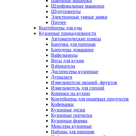
Швейные машинки
Шлифовальные машинки
Шуруповерты
Электронные умные замки
Прочее
Контейнеры для еды
Кухонные принадлежности
Автоматические помпы
Баночки для приправ
Блендеры домашние
Вафельницы
Весы для кухни
Взбиватели
Диспенсеры кухонные
Дуршлаги
Измельчители овощей, фруктов
Измельчитель для специй
Коврики на кухню
Контейнеры для пищевых продуктов
Кофеварки
Кухонные доски
Кухонные перчатки
Кухонные формы
Миксеры кухонные
Наборы для приправ