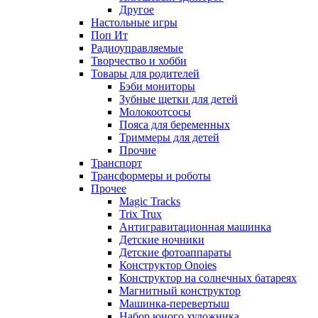
Другое
Настольные игры
Поп Ит
Радиоуправляемые
Творчество и хобби
Товары для родителей
Бэби мониторы
Зубные щетки для детей
Молокоотсосы
Пояса для беременных
Триммеры для детей
Прочие
Транспорт
Трансформеры и роботы
Прочее
Magic Tracks
Trix Trux
Антигравитационная машинка
Детские ночники
Детские фотоаппараты
Конструктор Onoies
Конструктор на солнечных батареях
Магнитный конструктор
Машинка-перевертыш
Набор юного художника