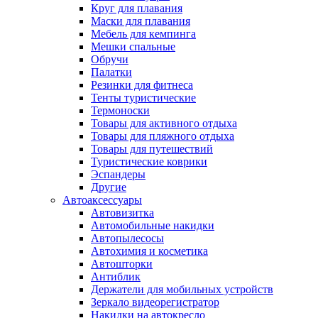
Круг для плавания
Маски для плавания
Мебель для кемпинга
Мешки спальные
Обручи
Палатки
Резинки для фитнеса
Тенты туристические
Термоноски
Товары для активного отдыха
Товары для пляжного отдыха
Товары для путешествий
Туристические коврики
Эспандеры
Другие
Автоаксессуары
Автовизитка
Автомобильные накидки
Автопылесосы
Автохимия и косметика
Автошторки
Антиблик
Держатели для мобильных устройств
Зеркало видеорегистратор
Накидки на автокресло