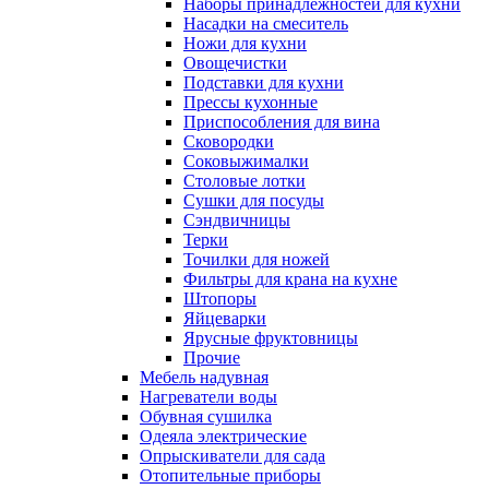
Наборы принадлежностей для кухни
Насадки на смеситель
Ножи для кухни
Овощечистки
Подставки для кухни
Прессы кухонные
Приспособления для вина
Сковородки
Соковыжималки
Столовые лотки
Сушки для посуды
Сэндвичницы
Терки
Точилки для ножей
Фильтры для крана на кухне
Штопоры
Яйцеварки
Ярусные фруктовницы
Прочие
Мебель надувная
Нагреватели воды
Обувная сушилка
Одеяла электрические
Опрыскиватели для сада
Отопительные приборы