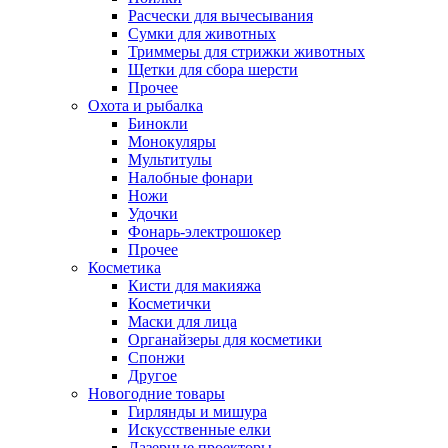
Расчески для вычесывания
Сумки для животных
Триммеры для стрижки животных
Щетки для сбора шерсти
Прочее
Охота и рыбалка
Бинокли
Монокуляры
Мультитулы
Налобные фонари
Ножи
Удочки
Фонарь-электрошокер
Прочее
Косметика
Кисти для макияжа
Косметички
Маски для лица
Органайзеры для косметики
Спонжи
Другое
Новогодние товары
Гирлянды и мишура
Искусственные елки
Лазерные проекторы