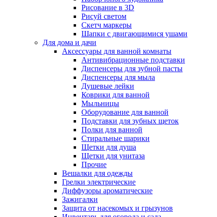
Рисование в 3D
Рисуй светом
Скетч маркеры
Шапки с двигающимися ушами
Для дома и дачи
Аксессуары для ванной комнаты
Антивибрационные подставки
Диспенсеры для зубной пасты
Диспенсеры для мыла
Душевые лейки
Коврики для ванной
Мыльницы
Оборудование для ванной
Подставки для зубных щеток
Полки для ванной
Стиральные шарики
Щетки для душа
Щетки для унитаза
Прочие
Вешалки для одежды
Грелки электрические
Диффузоры ароматические
Зажигалки
Защита от насекомых и грызунов
Инвентарь для огорода и сада