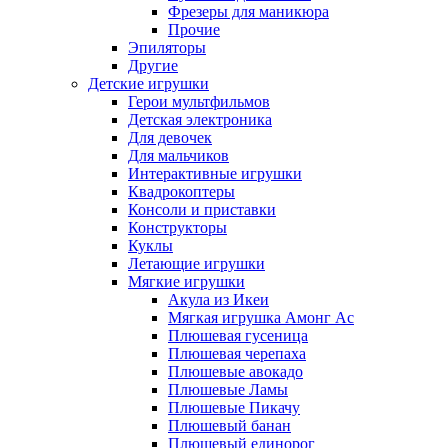
Фрезеры для маникюра
Прочие
Эпиляторы
Другие
Детские игрушки
Герои мультфильмов
Детская электроника
Для девочек
Для мальчиков
Интерактивные игрушки
Квадрокоптеры
Консоли и приставки
Конструкторы
Куклы
Летающие игрушки
Мягкие игрушки
Акула из Икеи
Мягкая игрушка Амонг Ас
Плюшевая гусеница
Плюшевая черепаха
Плюшевые авокадо
Плюшевые Ламы
Плюшевые Пикачу
Плюшевый банан
Плюшевый единорог