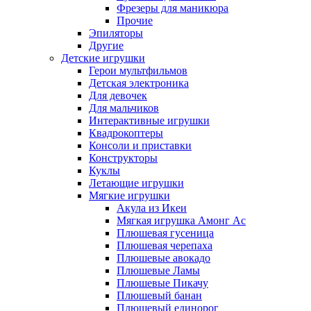
Фрезеры для маникюра
Прочие
Эпиляторы
Другие
Детские игрушки
Герои мультфильмов
Детская электроника
Для девочек
Для мальчиков
Интерактивные игрушки
Квадрокоптеры
Консоли и приставки
Конструкторы
Куклы
Летающие игрушки
Мягкие игрушки
Акула из Икеи
Мягкая игрушка Амонг Ас
Плюшевая гусеница
Плюшевая черепаха
Плюшевые авокадо
Плюшевые Ламы
Плюшевые Пикачу
Плюшевый банан
Плюшевый единорог