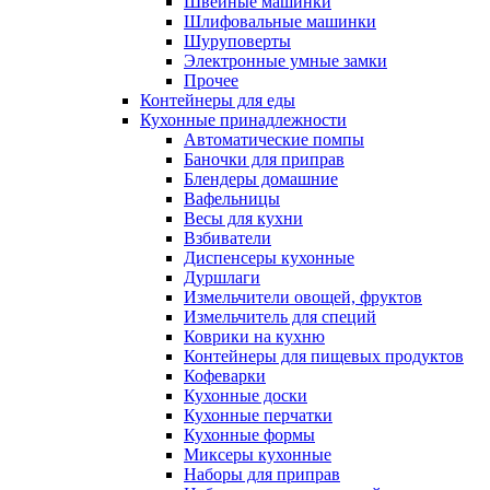
Швейные машинки
Шлифовальные машинки
Шуруповерты
Электронные умные замки
Прочее
Контейнеры для еды
Кухонные принадлежности
Автоматические помпы
Баночки для приправ
Блендеры домашние
Вафельницы
Весы для кухни
Взбиватели
Диспенсеры кухонные
Дуршлаги
Измельчители овощей, фруктов
Измельчитель для специй
Коврики на кухню
Контейнеры для пищевых продуктов
Кофеварки
Кухонные доски
Кухонные перчатки
Кухонные формы
Миксеры кухонные
Наборы для приправ