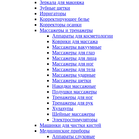
Зеркала для макияжа
Зубные щетки
Ирригаторы
Корректирующее белье
Корректоры осанки
Массажеры и тренажеры
Аппараты для косметологии
Коврики для массажа
Массажеры вакуумные
Массажеры для глаз
Массажеры для лица
Массажеры для ног
Массажеры для тела
Массажеры ударные
Массажеры щетки
Накидки массажные
Подушки массажеры
Тренажеры для ног
Тренажеры для рук
Хулахупы
Шейные массажеры
Электростимуляторы
Машинки для чистки кистей
Медицинские приборы
Аппараты слуховые