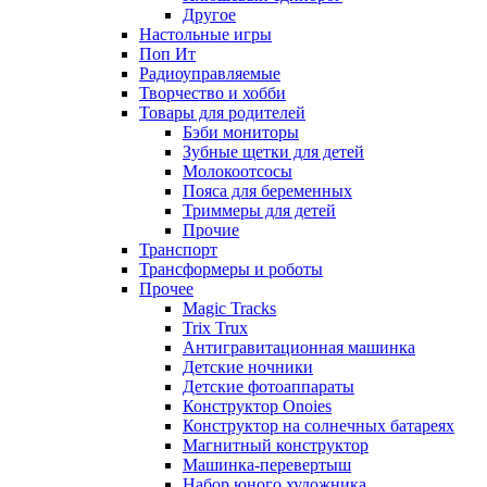
Другое
Настольные игры
Поп Ит
Радиоуправляемые
Творчество и хобби
Товары для родителей
Бэби мониторы
Зубные щетки для детей
Молокоотсосы
Пояса для беременных
Триммеры для детей
Прочие
Транспорт
Трансформеры и роботы
Прочее
Magic Tracks
Trix Trux
Антигравитационная машинка
Детские ночники
Детские фотоаппараты
Конструктор Onoies
Конструктор на солнечных батареях
Магнитный конструктор
Машинка-перевертыш
Набор юного художника