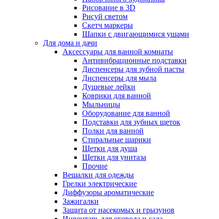
Рисование в 3D
Рисуй светом
Скетч маркеры
Шапки с двигающимися ушами
Для дома и дачи
Аксессуары для ванной комнаты
Антивибрационные подставки
Диспенсеры для зубной пасты
Диспенсеры для мыла
Душевые лейки
Коврики для ванной
Мыльницы
Оборудование для ванной
Подставки для зубных щеток
Полки для ванной
Стиральные шарики
Щетки для душа
Щетки для унитаза
Прочие
Вешалки для одежды
Грелки электрические
Диффузоры ароматические
Зажигалки
Защита от насекомых и грызунов
Инвентарь для огорода и сада