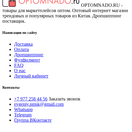
OPTOMNADO.RU -
товары для маркетплейсов оптом. Оптовый интернет магазин
трендовых и популярных товаров из Китая. Дропшиппинг
поставщик.
Навигация по сайту
Доставка
Оплата
Дропшиппинг
Фулфилмент
FAQ
О нас
Личный кабинет
Контакты
+7 977 258 44 56
Заказать звонок
evgeniy.nmsk@gmail.com
Whatsapp
Telegram
Группа ВКонтакте