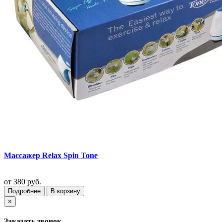
Массажер Relax Spin Tone
от
380 руб.
Подробнее
В корзину
×
Заказать звонок