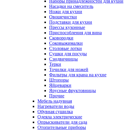
Наборы принадлежностей для кухни
Насадки на смеситель
Ножи для кухни
Овощечистки
Подставки для кухни
Прессы кухонные
Приспособления для вина
Сковородки
Соковыжималки
Столовые лотки
Сушки для посуды
Сэндвичницы
Терки
Точилки для ножей
Фильтры для крана на кухне
Штопоры
Яйцеварки
Ярусные фруктовницы
Прочие
Мебель надувная
Нагреватели воды
Обувная сушилка
Одеяла электрические
Опрыскиватели для сада
Отопительные приборы