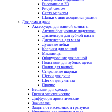
Рисование в 3D
Рисуй светом
Скетч маркеры
Шапки с двигающимися ушами
Для дома и дачи
Аксессуары для ванной комнаты
Антивибрационные подставки
Диспенсеры для зубной пасты
Диспенсеры для мыла
Душевые лейки
Коврики для ванной
Мыльницы
Оборудование для ванной
Подставки для зубных щеток
Полки для ванной
Стиральные шарики
Щетки для душа
Щетки для унитаза
Прочие
Вешалки для одежды
Грелки электрические
Диффузоры ароматические
Зажигалки
Защита от насекомых и грызунов
Инвентарь для огорода и сада