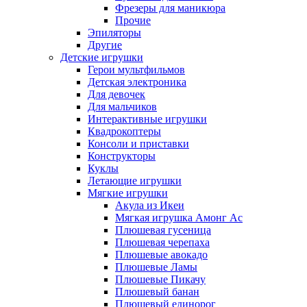
Фрезеры для маникюра
Прочие
Эпиляторы
Другие
Детские игрушки
Герои мультфильмов
Детская электроника
Для девочек
Для мальчиков
Интерактивные игрушки
Квадрокоптеры
Консоли и приставки
Конструкторы
Куклы
Летающие игрушки
Мягкие игрушки
Акула из Икеи
Мягкая игрушка Амонг Ас
Плюшевая гусеница
Плюшевая черепаха
Плюшевые авокадо
Плюшевые Ламы
Плюшевые Пикачу
Плюшевый банан
Плюшевый единорог