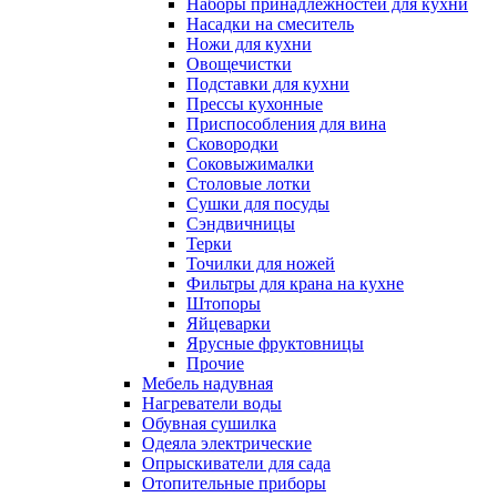
Наборы принадлежностей для кухни
Насадки на смеситель
Ножи для кухни
Овощечистки
Подставки для кухни
Прессы кухонные
Приспособления для вина
Сковородки
Соковыжималки
Столовые лотки
Сушки для посуды
Сэндвичницы
Терки
Точилки для ножей
Фильтры для крана на кухне
Штопоры
Яйцеварки
Ярусные фруктовницы
Прочие
Мебель надувная
Нагреватели воды
Обувная сушилка
Одеяла электрические
Опрыскиватели для сада
Отопительные приборы