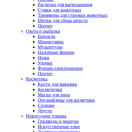
Расчески для вычесывания
Сумки для животных
Триммеры для стрижки животных
Щетки для сбора шерсти
Прочее
Охота и рыбалка
Бинокли
Монокуляры
Мультитулы
Налобные фонари
Ножи
Удочки
Фонарь-электрошокер
Прочее
Косметика
Кисти для макияжа
Косметички
Маски для лица
Органайзеры для косметики
Спонжи
Другое
Новогодние товары
Гирлянды и мишура
Искусственные елки
Лазерные проекторы