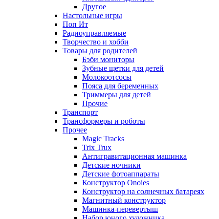
Другое
Настольные игры
Поп Ит
Радиоуправляемые
Творчество и хобби
Товары для родителей
Бэби мониторы
Зубные щетки для детей
Молокоотсосы
Пояса для беременных
Триммеры для детей
Прочие
Транспорт
Трансформеры и роботы
Прочее
Magic Tracks
Trix Trux
Антигравитационная машинка
Детские ночники
Детские фотоаппараты
Конструктор Onoies
Конструктор на солнечных батареях
Магнитный конструктор
Машинка-перевертыш
Набор юного художника