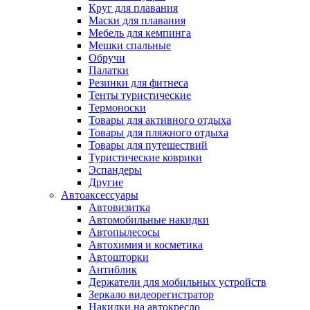
Круг для плавания
Маски для плавания
Мебель для кемпинга
Мешки спальные
Обручи
Палатки
Резинки для фитнеса
Тенты туристические
Термоноски
Товары для активного отдыха
Товары для пляжного отдыха
Товары для путешествий
Туристические коврики
Эспандеры
Другие
Автоаксессуары
Автовизитка
Автомобильные накидки
Автопылесосы
Автохимия и косметика
Автошторки
Антиблик
Держатели для мобильных устройств
Зеркало видеорегистратор
Накидки на автокресло