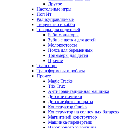
Другое
Настольные игры
Поп Ит
Радиоуправляемые
Творчество и хобби
Товары для родителей
Бэби мониторы
Зубные щетки для детей
Молокоотсосы
Пояса для беременных
Триммеры для детей
Прочие
Транспорт
Трансформеры и роботы
Прочее
Magic Tracks
Trix Trux
Антигравитационная машинка
Детские ночники
Детские фотоаппараты
Конструктор Onoies
Конструктор на солнечных батареях
Магнитный конструктор
Машинка-перевертыш
Набор юного художника