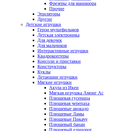
Фрезеры для маникюра
Прочие
Эпиляторы
Другие
Детские игрушки
Герои мультфильмов
Детская электроника
Для девочек
Для мальчиков
Интерактивные игрушки
Квадрокоптеры
Консоли и приставки
Конструкторы
Куклы
Летающие игрушки
Мягкие игрушки
Акула из Икеи
Мягкая игрушка Амонг Ас
Плюшевая гусеница
Плюшевая черепаха
Плюшевые авокадо
Плюшевые Ламы
Плюшевые Пикачу
Плюшевый банан
Плюшевый единорог