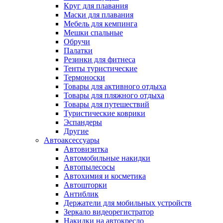
Круг для плавания
Маски для плавания
Мебель для кемпинга
Мешки спальные
Обручи
Палатки
Резинки для фитнеса
Тенты туристические
Термоноски
Товары для активного отдыха
Товары для пляжного отдыха
Товары для путешествий
Туристические коврики
Эспандеры
Другие
Автоаксессуары
Автовизитка
Автомобильные накидки
Автопылесосы
Автохимия и косметика
Автошторки
Антиблик
Держатели для мобильных устройств
Зеркало видеорегистратор
Накидки на автокресло