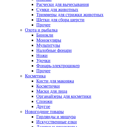
Расчески для вычесывания
Сумки для животных
Триммеры для стрижки животных
Щетки для сбора шерсти
Прочее
Охота и рыбалка
Бинокли
Монокуляры
Мультитулы
Налобные фонари
Ножи
Удочки
Фонарь-электрошокер
Прочее
Косметика
Кисти для макияжа
Косметички
Маски для лица
Органайзеры для косметики
Спонжи
Другое
Новогодние товары
Гирлянды и мишура
Искусственные елки
Лазерные проекторы