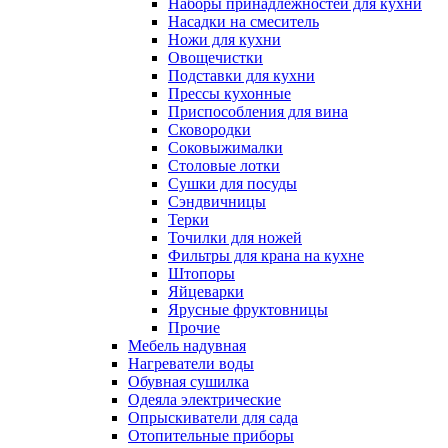
Наборы принадлежностей для кухни
Насадки на смеситель
Ножи для кухни
Овощечистки
Подставки для кухни
Прессы кухонные
Приспособления для вина
Сковородки
Соковыжималки
Столовые лотки
Сушки для посуды
Сэндвичницы
Терки
Точилки для ножей
Фильтры для крана на кухне
Штопоры
Яйцеварки
Ярусные фруктовницы
Прочие
Мебель надувная
Нагреватели воды
Обувная сушилка
Одеяла электрические
Опрыскиватели для сада
Отопительные приборы