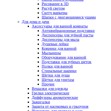
Рисование в 3D
Рисуй светом
Скетч маркеры
Шапки с двигающимися ушами
Для дома и дачи
Аксессуары для ванной комнаты
Антивибрационные подставки
Диспенсеры для зубной пасты
Диспенсеры для мыла
Душевые лейки
Коврики для ванной
Мыльницы
Оборудование для ванной
Подставки для зубных щеток
Полки для ванной
Стиральные шарики
Щетки для душа
Щетки для унитаза
Прочие
Вешалки для одежды
Грелки электрические
Диффузоры ароматические
Зажигалки
Защита от насекомых и грызунов
Инвентарь для огорода и сада