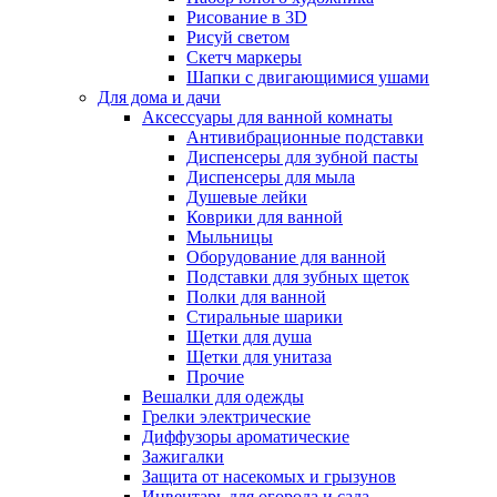
Рисование в 3D
Рисуй светом
Скетч маркеры
Шапки с двигающимися ушами
Для дома и дачи
Аксессуары для ванной комнаты
Антивибрационные подставки
Диспенсеры для зубной пасты
Диспенсеры для мыла
Душевые лейки
Коврики для ванной
Мыльницы
Оборудование для ванной
Подставки для зубных щеток
Полки для ванной
Стиральные шарики
Щетки для душа
Щетки для унитаза
Прочие
Вешалки для одежды
Грелки электрические
Диффузоры ароматические
Зажигалки
Защита от насекомых и грызунов
Инвентарь для огорода и сада