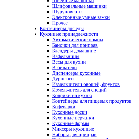
Швейные машинки
Шлифовальные машинки
Шуруповерты
Электронные умные замки
Прочее
Контейнеры для еды
Кухонные принадлежности
Автоматические помпы
Баночки для приправ
Блендеры домашние
Вафельницы
Весы для кухни
Взбиватели
Диспенсеры кухонные
Дуршлаги
Измельчители овощей, фруктов
Измельчитель для специй
Коврики на кухню
Контейнеры для пищевых продуктов
Кофеварки
Кухонные доски
Кухонные перчатки
Кухонные формы
Миксеры кухонные
Наборы для приправ