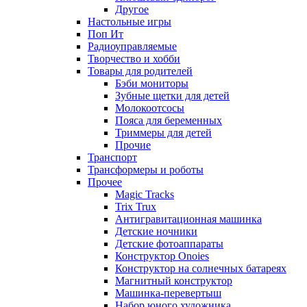
Другое
Настольные игры
Поп Ит
Радиоуправляемые
Творчество и хобби
Товары для родителей
Бэби мониторы
Зубные щетки для детей
Молокоотсосы
Пояса для беременных
Триммеры для детей
Прочие
Транспорт
Трансформеры и роботы
Прочее
Magic Tracks
Trix Trux
Антигравитационная машинка
Детские ночники
Детские фотоаппараты
Конструктор Onoies
Конструктор на солнечных батареях
Магнитный конструктор
Машинка-перевертыш
Набор юного художника