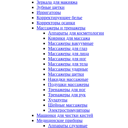
Зеркала для макияжа
Зубные щетки
Ирригаторы
Корректирующее белье
Корректоры осанки
Массажеры и тренажеры
Аппараты для косметологии
Коврики для массажа
Массажеры вакуумные
Массажеры для глаз
Массажеры для лица
Массажеры для ног
Массажеры для тела
Массажеры ударные
Массажеры щетки
Накидки массажные
Подушки массажеры
Тренажеры для ног
Тренажеры для рук
Хулахупы
Шейные массажеры
Электростимуляторы
Машинки для чистки кистей
Медицинские приборы
Аппараты слуховые