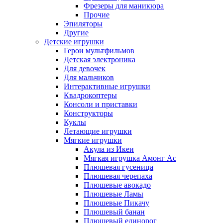
Фрезеры для маникюра
Прочие
Эпиляторы
Другие
Детские игрушки
Герои мультфильмов
Детская электроника
Для девочек
Для мальчиков
Интерактивные игрушки
Квадрокоптеры
Консоли и приставки
Конструкторы
Куклы
Летающие игрушки
Мягкие игрушки
Акула из Икеи
Мягкая игрушка Амонг Ас
Плюшевая гусеница
Плюшевая черепаха
Плюшевые авокадо
Плюшевые Ламы
Плюшевые Пикачу
Плюшевый банан
Плюшевый единорог