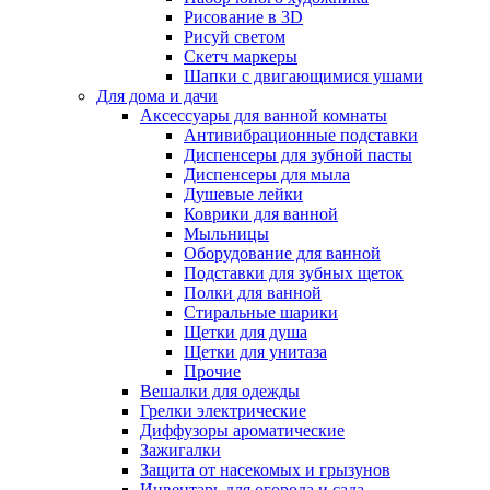
Рисование в 3D
Рисуй светом
Скетч маркеры
Шапки с двигающимися ушами
Для дома и дачи
Аксессуары для ванной комнаты
Антивибрационные подставки
Диспенсеры для зубной пасты
Диспенсеры для мыла
Душевые лейки
Коврики для ванной
Мыльницы
Оборудование для ванной
Подставки для зубных щеток
Полки для ванной
Стиральные шарики
Щетки для душа
Щетки для унитаза
Прочие
Вешалки для одежды
Грелки электрические
Диффузоры ароматические
Зажигалки
Защита от насекомых и грызунов
Инвентарь для огорода и сада