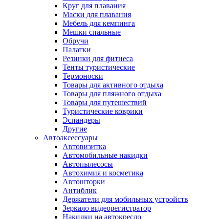
Круг для плавания
Маски для плавания
Мебель для кемпинга
Мешки спальные
Обручи
Палатки
Резинки для фитнеса
Тенты туристические
Термоноски
Товары для активного отдыха
Товары для пляжного отдыха
Товары для путешествий
Туристические коврики
Эспандеры
Другие
Автоаксессуары
Автовизитка
Автомобильные накидки
Автопылесосы
Автохимия и косметика
Автошторки
Антиблик
Держатели для мобильных устройств
Зеркало видеорегистратор
Накидки на автокресло