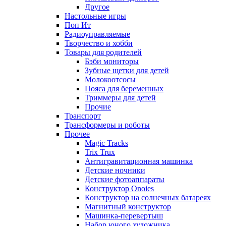
Другое
Настольные игры
Поп Ит
Радиоуправляемые
Творчество и хобби
Товары для родителей
Бэби мониторы
Зубные щетки для детей
Молокоотсосы
Пояса для беременных
Триммеры для детей
Прочие
Транспорт
Трансформеры и роботы
Прочее
Magic Tracks
Trix Trux
Антигравитационная машинка
Детские ночники
Детские фотоаппараты
Конструктор Onoies
Конструктор на солнечных батареях
Магнитный конструктор
Машинка-перевертыш
Набор юного художника