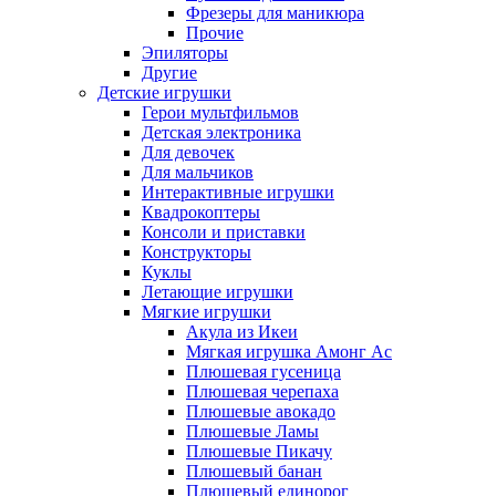
Фрезеры для маникюра
Прочие
Эпиляторы
Другие
Детские игрушки
Герои мультфильмов
Детская электроника
Для девочек
Для мальчиков
Интерактивные игрушки
Квадрокоптеры
Консоли и приставки
Конструкторы
Куклы
Летающие игрушки
Мягкие игрушки
Акула из Икеи
Мягкая игрушка Амонг Ас
Плюшевая гусеница
Плюшевая черепаха
Плюшевые авокадо
Плюшевые Ламы
Плюшевые Пикачу
Плюшевый банан
Плюшевый единорог