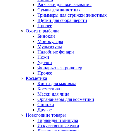
Расчески для вычесывания
Сумки для животных
Триммеры для стрижки животных
Щетки для сбора шерсти
Прочее
Охота и рыбалка
Бинокли
Монокуляры
Мультитулы
Налобные фонари
Ножи
Удочки
Фонарь-электрошокер
Прочее
Косметика
Кисти для макияжа
Косметички
Маски для лица
Органайзеры для косметики
Спонжи
Другое
Новогодние товары
Гирлянды и мишура
Искусственные елки
Лазерные проекторы