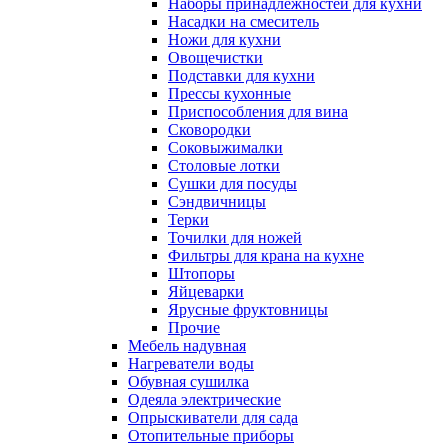
Наборы принадлежностей для кухни
Насадки на смеситель
Ножи для кухни
Овощечистки
Подставки для кухни
Прессы кухонные
Приспособления для вина
Сковородки
Соковыжималки
Столовые лотки
Сушки для посуды
Сэндвичницы
Терки
Точилки для ножей
Фильтры для крана на кухне
Штопоры
Яйцеварки
Ярусные фруктовницы
Прочие
Мебель надувная
Нагреватели воды
Обувная сушилка
Одеяла электрические
Опрыскиватели для сада
Отопительные приборы