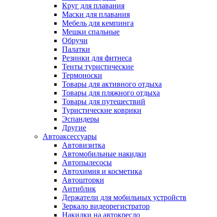
Круг для плавания
Маски для плавания
Мебель для кемпинга
Мешки спальные
Обручи
Палатки
Резинки для фитнеса
Тенты туристические
Термоноски
Товары для активного отдыха
Товары для пляжного отдыха
Товары для путешествий
Туристические коврики
Эспандеры
Другие
Автоаксессуары
Автовизитка
Автомобильные накидки
Автопылесосы
Автохимия и косметика
Автошторки
Антиблик
Держатели для мобильных устройств
Зеркало видеорегистратор
Накидки на автокресло