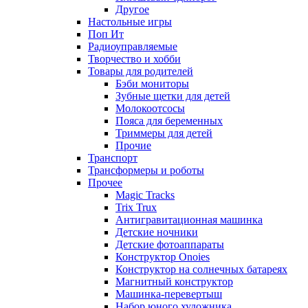
Другое
Настольные игры
Поп Ит
Радиоуправляемые
Творчество и хобби
Товары для родителей
Бэби мониторы
Зубные щетки для детей
Молокоотсосы
Пояса для беременных
Триммеры для детей
Прочие
Транспорт
Трансформеры и роботы
Прочее
Magic Tracks
Trix Trux
Антигравитационная машинка
Детские ночники
Детские фотоаппараты
Конструктор Onoies
Конструктор на солнечных батареях
Магнитный конструктор
Машинка-перевертыш
Набор юного художника