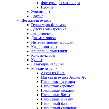
Фрезеры для маникюра
Прочие
Эпиляторы
Другие
Детские игрушки
Герои мультфильмов
Детская электроника
Для девочек
Для мальчиков
Интерактивные игрушки
Квадрокоптеры
Консоли и приставки
Конструкторы
Куклы
Летающие игрушки
Мягкие игрушки
Акула из Икеи
Мягкая игрушка Амонг Ас
Плюшевая гусеница
Плюшевая черепаха
Плюшевые авокадо
Плюшевые Ламы
Плюшевые Пикачу
Плюшевый банан
Плюшевый единорог