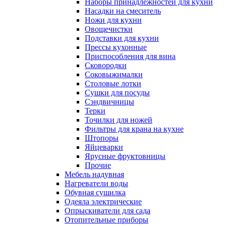
Наборы принадлежностей для кухни
Насадки на смеситель
Ножи для кухни
Овощечистки
Подставки для кухни
Прессы кухонные
Приспособления для вина
Сковородки
Соковыжималки
Столовые лотки
Сушки для посуды
Сэндвичницы
Терки
Точилки для ножей
Фильтры для крана на кухне
Штопоры
Яйцеварки
Ярусные фруктовницы
Прочие
Мебель надувная
Нагреватели воды
Обувная сушилка
Одеяла электрические
Опрыскиватели для сада
Отопительные приборы