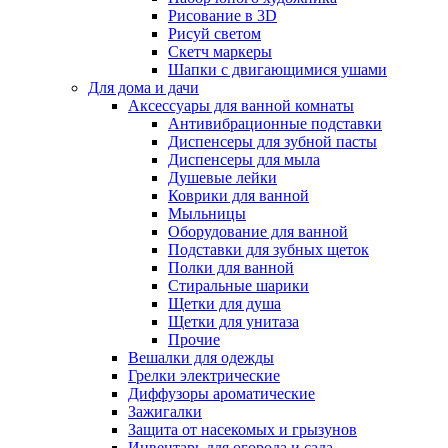
Рисование в 3D
Рисуй светом
Скетч маркеры
Шапки с двигающимися ушами
Для дома и дачи
Аксессуары для ванной комнаты
Антивибрационные подставки
Диспенсеры для зубной пасты
Диспенсеры для мыла
Душевые лейки
Коврики для ванной
Мыльницы
Оборудование для ванной
Подставки для зубных щеток
Полки для ванной
Стиральные шарики
Щетки для душа
Щетки для унитаза
Прочие
Вешалки для одежды
Грелки электрические
Диффузоры ароматические
Зажигалки
Защита от насекомых и грызунов
Инвентарь для огорода и сада