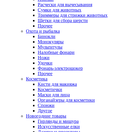
Расчески для вычесывания
Сумки для животных
Триммеры для стрижки животных
Щетки для сбора шерсти
Прочее
Охота и рыбалка
Бинокли
Монокуляры
Мультитулы
Налобные фонари
Ножи
Удочки
Фонарь-электрошокер
Прочее
Косметика
Кисти для макияжа
Косметички
Маски для лица
Органайзеры для косметики
Спонжи
Другое
Новогодние товары
Гирлянды и мишура
Искусственные елки
Лазерные проекторы