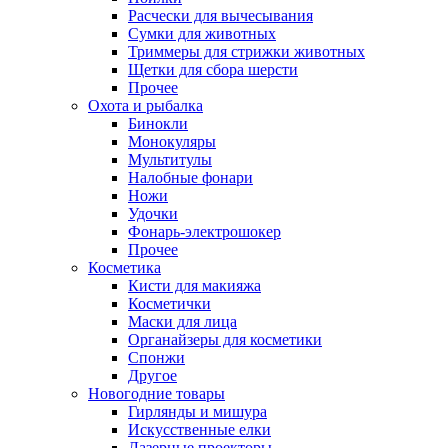
Расчески для вычесывания
Сумки для животных
Триммеры для стрижки животных
Щетки для сбора шерсти
Прочее
Охота и рыбалка
Бинокли
Монокуляры
Мультитулы
Налобные фонари
Ножи
Удочки
Фонарь-электрошокер
Прочее
Косметика
Кисти для макияжа
Косметички
Маски для лица
Органайзеры для косметики
Спонжи
Другое
Новогодние товары
Гирлянды и мишура
Искусственные елки
Лазерные проекторы