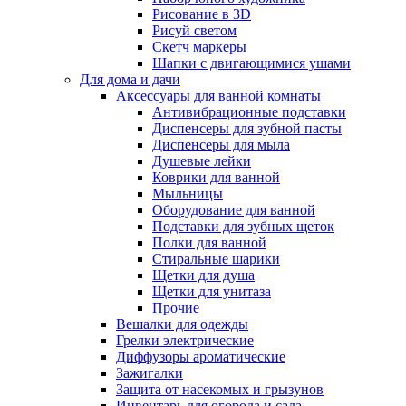
Рисование в 3D
Рисуй светом
Скетч маркеры
Шапки с двигающимися ушами
Для дома и дачи
Аксессуары для ванной комнаты
Антивибрационные подставки
Диспенсеры для зубной пасты
Диспенсеры для мыла
Душевые лейки
Коврики для ванной
Мыльницы
Оборудование для ванной
Подставки для зубных щеток
Полки для ванной
Стиральные шарики
Щетки для душа
Щетки для унитаза
Прочие
Вешалки для одежды
Грелки электрические
Диффузоры ароматические
Зажигалки
Защита от насекомых и грызунов
Инвентарь для огорода и сада