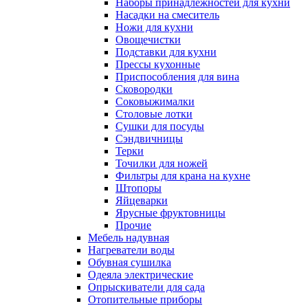
Наборы принадлежностей для кухни
Насадки на смеситель
Ножи для кухни
Овощечистки
Подставки для кухни
Прессы кухонные
Приспособления для вина
Сковородки
Соковыжималки
Столовые лотки
Сушки для посуды
Сэндвичницы
Терки
Точилки для ножей
Фильтры для крана на кухне
Штопоры
Яйцеварки
Ярусные фруктовницы
Прочие
Мебель надувная
Нагреватели воды
Обувная сушилка
Одеяла электрические
Опрыскиватели для сада
Отопительные приборы