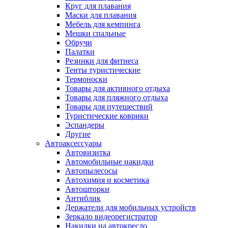
Круг для плавания
Маски для плавания
Мебель для кемпинга
Мешки спальные
Обручи
Палатки
Резинки для фитнеса
Тенты туристические
Термоноски
Товары для активного отдыха
Товары для пляжного отдыха
Товары для путешествий
Туристические коврики
Эспандеры
Другие
Автоаксессуары
Автовизитка
Автомобильные накидки
Автопылесосы
Автохимия и косметика
Автошторки
Антиблик
Держатели для мобильных устройств
Зеркало видеорегистратор
Накидки на автокресло