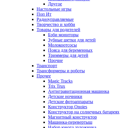
Другое
Настольные игры
Поп Ит
Радиоуправляемые
Творчество и хобби
Товары для родителей
Бэби мониторы
Зубные щетки для детей
Молокоотсосы
Пояса для беременных
Триммеры для детей
Прочие
Транспорт
Трансформеры и роботы
Прочее
Magic Tracks
Trix Trux
Антигравитационная машинка
Детские ночники
Детские фотоаппараты
Конструктор Onoies
Конструктор на солнечных батареях
Магнитный конструктор
Машинка-перевертыш
Набор юного художника