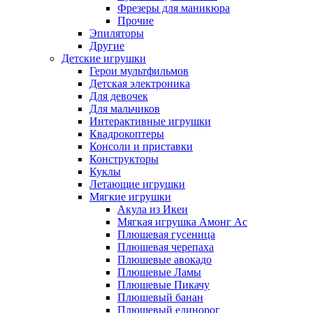
Фрезеры для маникюра
Прочие
Эпиляторы
Другие
Детские игрушки
Герои мультфильмов
Детская электроника
Для девочек
Для мальчиков
Интерактивные игрушки
Квадрокоптеры
Консоли и приставки
Конструкторы
Куклы
Летающие игрушки
Мягкие игрушки
Акула из Икеи
Мягкая игрушка Амонг Ас
Плюшевая гусеница
Плюшевая черепаха
Плюшевые авокадо
Плюшевые Ламы
Плюшевые Пикачу
Плюшевый банан
Плюшевый единорог