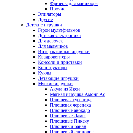
Фрезеры для маникюра
Прочие
Эпиляторы
Другие
Детские игрушки
Герои мультфильмов
Детская электроника
Для девочек
Для мальчиков
Интерактивные игрушки
Квадрокоптеры
Консоли и приставки
Конструкторы
Куклы
Летающие игрушки
Мягкие игрушки
Акула из Икеи
Мягкая игрушка Амонг Ас
Плюшевая гусеница
Плюшевая черепаха
Плюшевые авокадо
Плюшевые Ламы
Плюшевые Пикачу
Плюшевый банан
Плюшевый единорог