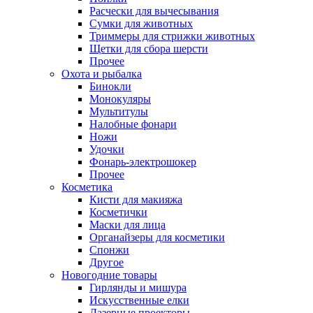
Расчески для вычесывания
Сумки для животных
Триммеры для стрижки животных
Щетки для сбора шерсти
Прочее
Охота и рыбалка
Бинокли
Монокуляры
Мультитулы
Налобные фонари
Ножи
Удочки
Фонарь-электрошокер
Прочее
Косметика
Кисти для макияжа
Косметички
Маски для лица
Органайзеры для косметики
Спонжи
Другое
Новогодние товары
Гирлянды и мишура
Искусственные елки
Лазерные проекторы