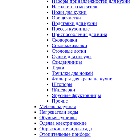
Наборы принадлежностей для кухни
Насадки на смеситель
Ножи для кухни
Овощечистки
Подставки для кухни
Прессы кухонные
Приспособления для вина
Сковородки
Соковыжималки
Столовые лотки
Сушки для посуды
Сэндвичницы
Терки
Точилки для ножей
Фильтры для крана на кухне
Штопоры
Яйцеварки
Ярусные фруктовницы
Прочие
Мебель надувная
Нагреватели воды
Обувная сушилка
Одеяла электрические
Опрыскиватели для сада
Отопительные приборы