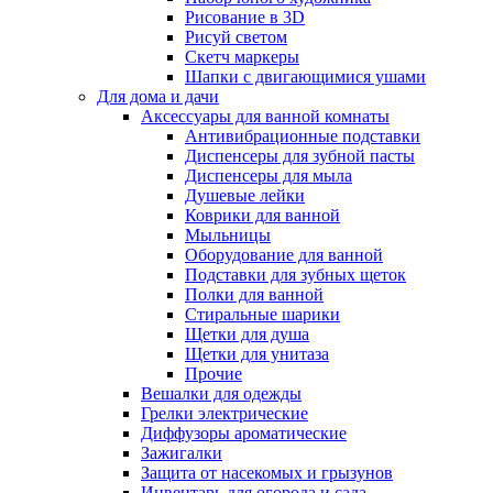
Рисование в 3D
Рисуй светом
Скетч маркеры
Шапки с двигающимися ушами
Для дома и дачи
Аксессуары для ванной комнаты
Антивибрационные подставки
Диспенсеры для зубной пасты
Диспенсеры для мыла
Душевые лейки
Коврики для ванной
Мыльницы
Оборудование для ванной
Подставки для зубных щеток
Полки для ванной
Стиральные шарики
Щетки для душа
Щетки для унитаза
Прочие
Вешалки для одежды
Грелки электрические
Диффузоры ароматические
Зажигалки
Защита от насекомых и грызунов
Инвентарь для огорода и сада