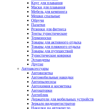
Круг для плавания
Маски для плавания
Мебель для кемпинга
Мешки спальные
Обручи
Палатки
Резинки для фитнеса
Тенты туристические
Термоноски
Товары для активного отдыха
Товары для пляжного отдыха
Товары для путешествий
Туристические коврики
Эспандеры
Другие
Автоаксессуары
Автовизитка
Автомобильные накидки
Автопылесосы
Автохимия и косметика
Автошторки
Антиблик
Держатели для мобильных устройств
Зеркало видеорегистратор
Накидки на автокресло