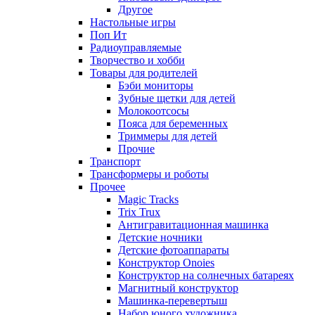
Другое
Настольные игры
Поп Ит
Радиоуправляемые
Творчество и хобби
Товары для родителей
Бэби мониторы
Зубные щетки для детей
Молокоотсосы
Пояса для беременных
Триммеры для детей
Прочие
Транспорт
Трансформеры и роботы
Прочее
Magic Tracks
Trix Trux
Антигравитационная машинка
Детские ночники
Детские фотоаппараты
Конструктор Onoies
Конструктор на солнечных батареях
Магнитный конструктор
Машинка-перевертыш
Набор юного художника