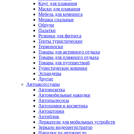
Круг для плавания
Маски для плавания
Мебель для кемпинга
Мешки спальные
Обручи
Палатки
Резинки для фитнеса
Тенты туристические
Термоноски
Товары для активного отдыха
Товары для пляжного отдыха
Товары для путешествий
Туристические коврики
Эспандеры
Другие
Автоаксессуары
Автовизитка
Автомобильные накидки
Автопылесосы
Автохимия и косметика
Автошторки
Антиблик
Держатели для мобильных устройств
Зеркало видеорегистратор
Накидки на автокресло