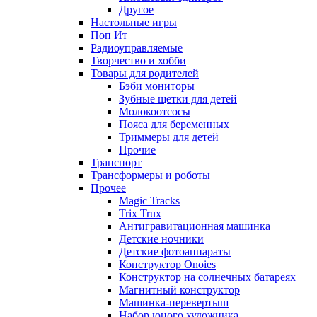
Другое
Настольные игры
Поп Ит
Радиоуправляемые
Творчество и хобби
Товары для родителей
Бэби мониторы
Зубные щетки для детей
Молокоотсосы
Пояса для беременных
Триммеры для детей
Прочие
Транспорт
Трансформеры и роботы
Прочее
Magic Tracks
Trix Trux
Антигравитационная машинка
Детские ночники
Детские фотоаппараты
Конструктор Onoies
Конструктор на солнечных батареях
Магнитный конструктор
Машинка-перевертыш
Набор юного художника