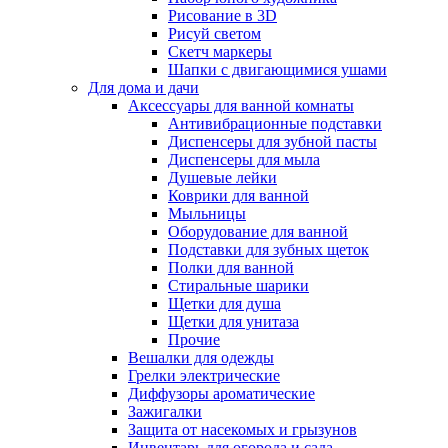
Рисование в 3D
Рисуй светом
Скетч маркеры
Шапки с двигающимися ушами
Для дома и дачи
Аксессуары для ванной комнаты
Антивибрационные подставки
Диспенсеры для зубной пасты
Диспенсеры для мыла
Душевые лейки
Коврики для ванной
Мыльницы
Оборудование для ванной
Подставки для зубных щеток
Полки для ванной
Стиральные шарики
Щетки для душа
Щетки для унитаза
Прочие
Вешалки для одежды
Грелки электрические
Диффузоры ароматические
Зажигалки
Защита от насекомых и грызунов
Инвентарь для огорода и сада