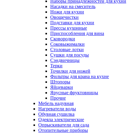
Наборы принадлежностей для кухни
Насадки на смеситель
Ножи для кухни
Овощечистки
Подставки для кухни
Прессы кухонные
Приспособления для вина
Сковородки
Соковыжималки
Столовые лотки
Сушки для посуды
Сэндвичницы
Терки
Точилки для ножей
Фильтры для крана на кухне
Штопоры
Яйцеварки
Ярусные фруктовницы
Прочие
Мебель надувная
Нагреватели воды
Обувная сушилка
Одеяла электрические
Опрыскиватели для сада
Отопительные приборы