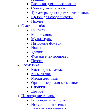
Расчески для вычесывания
Сумки для животных
Триммеры для стрижки животных
Щетки для сбора шерсти
Прочее
Охота и рыбалка
Бинокли
Монокуляры
Мультитулы
Налобные фонари
Ножи
Удочки
Фонарь-электрошокер
Прочее
Косметика
Кисти для макияжа
Косметички
Маски для лица
Органайзеры для косметики
Спонжи
Другое
Новогодние товары
Гирлянды и мишура
Искусственные елки
Лазерные проекторы