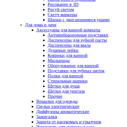
Рисование в 3D
Рисуй светом
Скетч маркеры
Шапки с двигающимися ушами
Для дома и дачи
Аксессуары для ванной комнаты
Антивибрационные подставки
Диспенсеры для зубной пасты
Диспенсеры для мыла
Душевые лейки
Коврики для ванной
Мыльницы
Оборудование для ванной
Подставки для зубных щеток
Полки для ванной
Стиральные шарики
Щетки для душа
Щетки для унитаза
Прочие
Вешалки для одежды
Грелки электрические
Диффузоры ароматические
Зажигалки
Защита от насекомых и грызунов
Инвентарь для огорода и сада