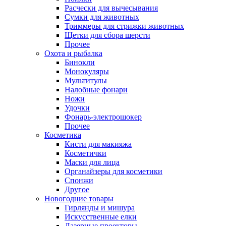
Расчески для вычесывания
Сумки для животных
Триммеры для стрижки животных
Щетки для сбора шерсти
Прочее
Охота и рыбалка
Бинокли
Монокуляры
Мультитулы
Налобные фонари
Ножи
Удочки
Фонарь-электрошокер
Прочее
Косметика
Кисти для макияжа
Косметички
Маски для лица
Органайзеры для косметики
Спонжи
Другое
Новогодние товары
Гирлянды и мишура
Искусственные елки
Лазерные проекторы