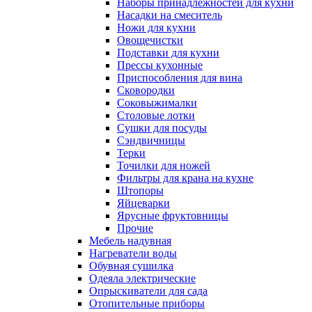
Наборы принадлежностей для кухни
Насадки на смеситель
Ножи для кухни
Овощечистки
Подставки для кухни
Прессы кухонные
Приспособления для вина
Сковородки
Соковыжималки
Столовые лотки
Сушки для посуды
Сэндвичницы
Терки
Точилки для ножей
Фильтры для крана на кухне
Штопоры
Яйцеварки
Ярусные фруктовницы
Прочие
Мебель надувная
Нагреватели воды
Обувная сушилка
Одеяла электрические
Опрыскиватели для сада
Отопительные приборы