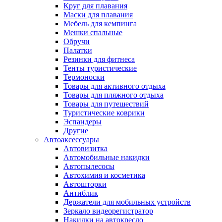
Круг для плавания
Маски для плавания
Мебель для кемпинга
Мешки спальные
Обручи
Палатки
Резинки для фитнеса
Тенты туристические
Термоноски
Товары для активного отдыха
Товары для пляжного отдыха
Товары для путешествий
Туристические коврики
Эспандеры
Другие
Автоаксессуары
Автовизитка
Автомобильные накидки
Автопылесосы
Автохимия и косметика
Автошторки
Антиблик
Держатели для мобильных устройств
Зеркало видеорегистратор
Накидки на автокресло