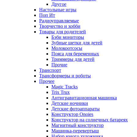
Другое
Настольные игры
Поп Ит
Радиоуправляемые
Творчество и хобби
Товары для родителей
Бэби мониторы
Зубные щетки для детей
Молокоотсосы
Пояса для беременных
Триммеры для детей
Прочие
Транспорт
Трансформеры и роботы
Прочее
Magic Tracks
Trix Trux
Антигравитационная машинка
Детские ночники
Детские фотоаппараты
Конструктор Onoies
Конструктор на солнечных батареях
Магнитный конструктор
Машинка-перевертыш
Набор юного художника