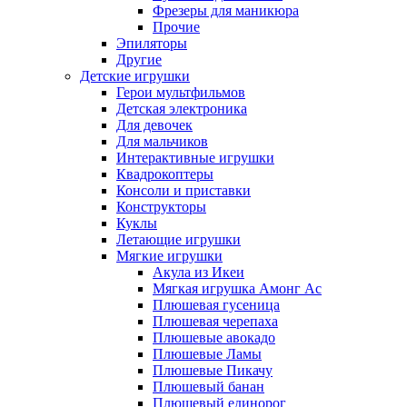
Фрезеры для маникюра
Прочие
Эпиляторы
Другие
Детские игрушки
Герои мультфильмов
Детская электроника
Для девочек
Для мальчиков
Интерактивные игрушки
Квадрокоптеры
Консоли и приставки
Конструкторы
Куклы
Летающие игрушки
Мягкие игрушки
Акула из Икеи
Мягкая игрушка Амонг Ас
Плюшевая гусеница
Плюшевая черепаха
Плюшевые авокадо
Плюшевые Ламы
Плюшевые Пикачу
Плюшевый банан
Плюшевый единорог