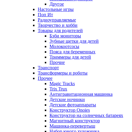
Другое
Настольные игры
Поп Ит
Радиоуправляемые
Творчество и хобби
Товары для родителей
Бэби мониторы
Зубные щетки для детей
Молокоотсосы
Пояса для беременных
Триммеры для детей
Прочие
Транспорт
Трансформеры и роботы
Прочее
Magic Tracks
Trix Trux
Антигравитационная машинка
Детские ночники
Детские фотоаппараты
Конструктор Onoies
Конструктор на солнечных батареях
Магнитный конструктор
Машинка-перевертыш
Набор юного художника