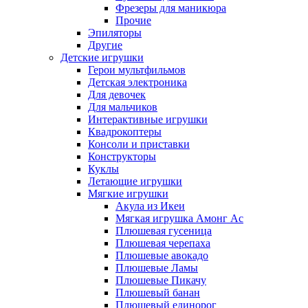
Фрезеры для маникюра
Прочие
Эпиляторы
Другие
Детские игрушки
Герои мультфильмов
Детская электроника
Для девочек
Для мальчиков
Интерактивные игрушки
Квадрокоптеры
Консоли и приставки
Конструкторы
Куклы
Летающие игрушки
Мягкие игрушки
Акула из Икеи
Мягкая игрушка Амонг Ас
Плюшевая гусеница
Плюшевая черепаха
Плюшевые авокадо
Плюшевые Ламы
Плюшевые Пикачу
Плюшевый банан
Плюшевый единорог