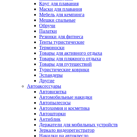
Круг для плавания
Маски для плавания
Мебель для кемпинга
Мешки спальные
Обручи
Палатки
Резинки для фитнеса
Тенты туристические
Термоноски
Товары для активного отдыха
Товары для пляжного отдыха
Товары для путешествий
Туристические коврики
Эспандеры
Другие
Автоаксессуары
Автовизитка
Автомобильные накидки
Автопылесосы
Автохимия и косметика
Автошторки
Антиблик
Держатели для мобильных устройств
Зеркало видеорегистратор
Накидки на автокресло