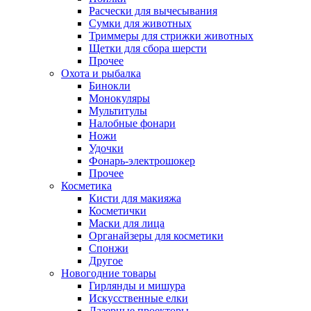
Расчески для вычесывания
Сумки для животных
Триммеры для стрижки животных
Щетки для сбора шерсти
Прочее
Охота и рыбалка
Бинокли
Монокуляры
Мультитулы
Налобные фонари
Ножи
Удочки
Фонарь-электрошокер
Прочее
Косметика
Кисти для макияжа
Косметички
Маски для лица
Органайзеры для косметики
Спонжи
Другое
Новогодние товары
Гирлянды и мишура
Искусственные елки
Лазерные проекторы