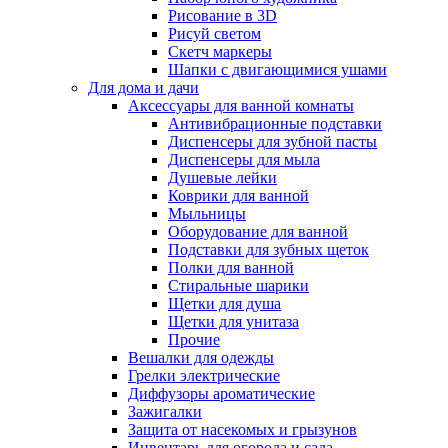
Рисование в 3D
Рисуй светом
Скетч маркеры
Шапки с двигающимися ушами
Для дома и дачи
Аксессуары для ванной комнаты
Антивибрационные подставки
Диспенсеры для зубной пасты
Диспенсеры для мыла
Душевые лейки
Коврики для ванной
Мыльницы
Оборудование для ванной
Подставки для зубных щеток
Полки для ванной
Стиральные шарики
Щетки для душа
Щетки для унитаза
Прочие
Вешалки для одежды
Грелки электрические
Диффузоры ароматические
Зажигалки
Защита от насекомых и грызунов
Инвентарь для огорода и сада