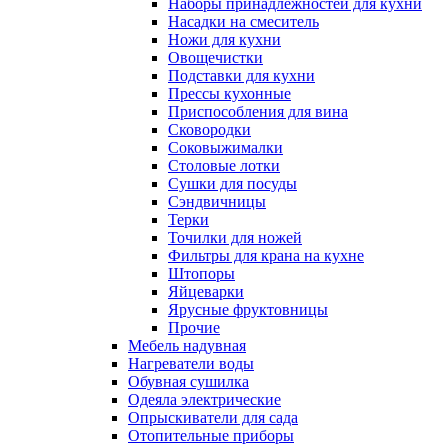
Наборы принадлежностей для кухни
Насадки на смеситель
Ножи для кухни
Овощечистки
Подставки для кухни
Прессы кухонные
Приспособления для вина
Сковородки
Соковыжималки
Столовые лотки
Сушки для посуды
Сэндвичницы
Терки
Точилки для ножей
Фильтры для крана на кухне
Штопоры
Яйцеварки
Ярусные фруктовницы
Прочие
Мебель надувная
Нагреватели воды
Обувная сушилка
Одеяла электрические
Опрыскиватели для сада
Отопительные приборы