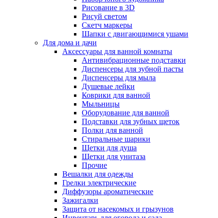
Рисование в 3D
Рисуй светом
Скетч маркеры
Шапки с двигающимися ушами
Для дома и дачи
Аксессуары для ванной комнаты
Антивибрационные подставки
Диспенсеры для зубной пасты
Диспенсеры для мыла
Душевые лейки
Коврики для ванной
Мыльницы
Оборудование для ванной
Подставки для зубных щеток
Полки для ванной
Стиральные шарики
Щетки для душа
Щетки для унитаза
Прочие
Вешалки для одежды
Грелки электрические
Диффузоры ароматические
Зажигалки
Защита от насекомых и грызунов
Инвентарь для огорода и сада