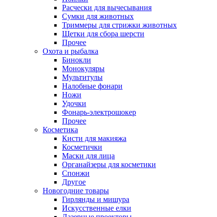
Расчески для вычесывания
Сумки для животных
Триммеры для стрижки животных
Щетки для сбора шерсти
Прочее
Охота и рыбалка
Бинокли
Монокуляры
Мультитулы
Налобные фонари
Ножи
Удочки
Фонарь-электрошокер
Прочее
Косметика
Кисти для макияжа
Косметички
Маски для лица
Органайзеры для косметики
Спонжи
Другое
Новогодние товары
Гирлянды и мишура
Искусственные елки
Лазерные проекторы