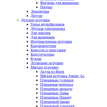
Фрезеры для маникюра
Прочие
Эпиляторы
Другие
Детские игрушки
Герои мультфильмов
Детская электроника
Для девочек
Для мальчиков
Интерактивные игрушки
Квадрокоптеры
Консоли и приставки
Конструкторы
Куклы
Летающие игрушки
Мягкие игрушки
Акула из Икеи
Мягкая игрушка Амонг Ас
Плюшевая гусеница
Плюшевая черепаха
Плюшевые авокадо
Плюшевые Ламы
Плюшевые Пикачу
Плюшевый банан
Плюшевый единорог