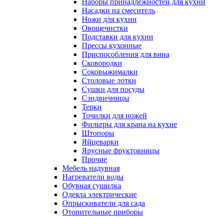
Наборы принадлежностей для кухни
Насадки на смеситель
Ножи для кухни
Овощечистки
Подставки для кухни
Прессы кухонные
Приспособления для вина
Сковородки
Соковыжималки
Столовые лотки
Сушки для посуды
Сэндвичницы
Терки
Точилки для ножей
Фильтры для крана на кухне
Штопоры
Яйцеварки
Ярусные фруктовницы
Прочие
Мебель надувная
Нагреватели воды
Обувная сушилка
Одеяла электрические
Опрыскиватели для сада
Отопительные приборы