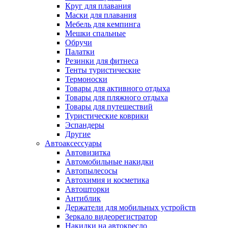
Круг для плавания
Маски для плавания
Мебель для кемпинга
Мешки спальные
Обручи
Палатки
Резинки для фитнеса
Тенты туристические
Термоноски
Товары для активного отдыха
Товары для пляжного отдыха
Товары для путешествий
Туристические коврики
Эспандеры
Другие
Автоаксессуары
Автовизитка
Автомобильные накидки
Автопылесосы
Автохимия и косметика
Автошторки
Антиблик
Держатели для мобильных устройств
Зеркало видеорегистратор
Накидки на автокресло