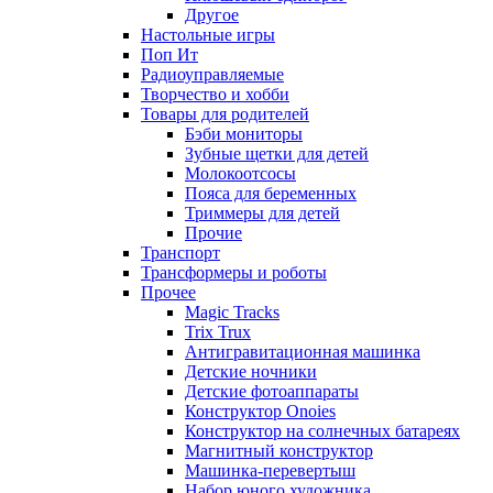
Другое
Настольные игры
Поп Ит
Радиоуправляемые
Творчество и хобби
Товары для родителей
Бэби мониторы
Зубные щетки для детей
Молокоотсосы
Пояса для беременных
Триммеры для детей
Прочие
Транспорт
Трансформеры и роботы
Прочее
Magic Tracks
Trix Trux
Антигравитационная машинка
Детские ночники
Детские фотоаппараты
Конструктор Onoies
Конструктор на солнечных батареях
Магнитный конструктор
Машинка-перевертыш
Набор юного художника