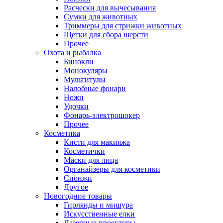
Расчески для вычесывания
Сумки для животных
Триммеры для стрижки животных
Щетки для сбора шерсти
Прочее
Охота и рыбалка
Бинокли
Монокуляры
Мультитулы
Налобные фонари
Ножи
Удочки
Фонарь-электрошокер
Прочее
Косметика
Кисти для макияжа
Косметички
Маски для лица
Органайзеры для косметики
Спонжи
Другое
Новогодние товары
Гирлянды и мишура
Искусственные елки
Лазерные проекторы