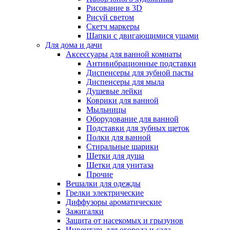
Рисование в 3D
Рисуй светом
Скетч маркеры
Шапки с двигающимися ушами
Для дома и дачи
Аксессуары для ванной комнаты
Антивибрационные подставки
Диспенсеры для зубной пасты
Диспенсеры для мыла
Душевые лейки
Коврики для ванной
Мыльницы
Оборудование для ванной
Подставки для зубных щеток
Полки для ванной
Стиральные шарики
Щетки для душа
Щетки для унитаза
Прочие
Вешалки для одежды
Грелки электрические
Диффузоры ароматические
Зажигалки
Защита от насекомых и грызунов
Инвентарь для огорода и сада