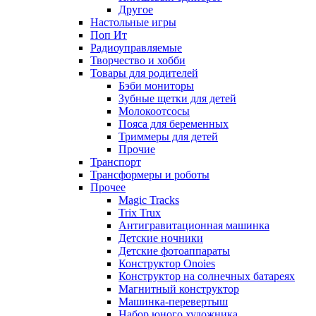
Другое
Настольные игры
Поп Ит
Радиоуправляемые
Творчество и хобби
Товары для родителей
Бэби мониторы
Зубные щетки для детей
Молокоотсосы
Пояса для беременных
Триммеры для детей
Прочие
Транспорт
Трансформеры и роботы
Прочее
Magic Tracks
Trix Trux
Антигравитационная машинка
Детские ночники
Детские фотоаппараты
Конструктор Onoies
Конструктор на солнечных батареях
Магнитный конструктор
Машинка-перевертыш
Набор юного художника