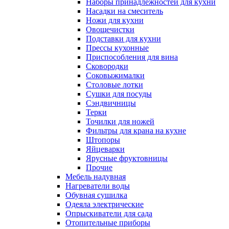
Наборы принадлежностей для кухни
Насадки на смеситель
Ножи для кухни
Овощечистки
Подставки для кухни
Прессы кухонные
Приспособления для вина
Сковородки
Соковыжималки
Столовые лотки
Сушки для посуды
Сэндвичницы
Терки
Точилки для ножей
Фильтры для крана на кухне
Штопоры
Яйцеварки
Ярусные фруктовницы
Прочие
Мебель надувная
Нагреватели воды
Обувная сушилка
Одеяла электрические
Опрыскиватели для сада
Отопительные приборы