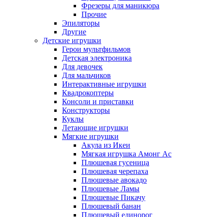
Фрезеры для маникюра
Прочие
Эпиляторы
Другие
Детские игрушки
Герои мультфильмов
Детская электроника
Для девочек
Для мальчиков
Интерактивные игрушки
Квадрокоптеры
Консоли и приставки
Конструкторы
Куклы
Летающие игрушки
Мягкие игрушки
Акула из Икеи
Мягкая игрушка Амонг Ас
Плюшевая гусеница
Плюшевая черепаха
Плюшевые авокадо
Плюшевые Ламы
Плюшевые Пикачу
Плюшевый банан
Плюшевый единорог