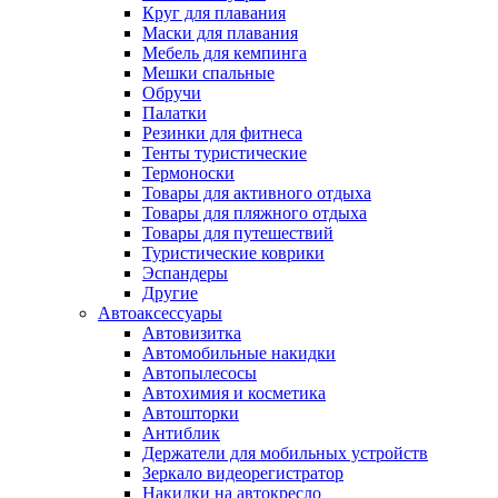
Круг для плавания
Маски для плавания
Мебель для кемпинга
Мешки спальные
Обручи
Палатки
Резинки для фитнеса
Тенты туристические
Термоноски
Товары для активного отдыха
Товары для пляжного отдыха
Товары для путешествий
Туристические коврики
Эспандеры
Другие
Автоаксессуары
Автовизитка
Автомобильные накидки
Автопылесосы
Автохимия и косметика
Автошторки
Антиблик
Держатели для мобильных устройств
Зеркало видеорегистратор
Накидки на автокресло