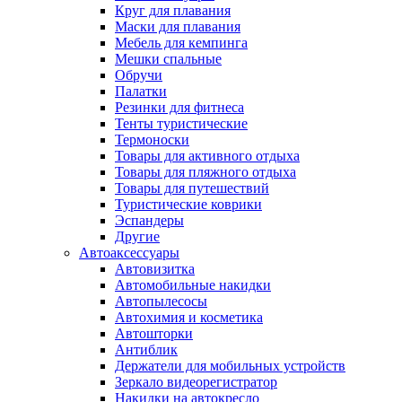
Круг для плавания
Маски для плавания
Мебель для кемпинга
Мешки спальные
Обручи
Палатки
Резинки для фитнеса
Тенты туристические
Термоноски
Товары для активного отдыха
Товары для пляжного отдыха
Товары для путешествий
Туристические коврики
Эспандеры
Другие
Автоаксессуары
Автовизитка
Автомобильные накидки
Автопылесосы
Автохимия и косметика
Автошторки
Антиблик
Держатели для мобильных устройств
Зеркало видеорегистратор
Накидки на автокресло