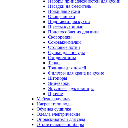
Наборы принадлежностей для кухни
Насадки на смеситель
Ножи для кухни
Овощечистки
Подставки для кухни
Прессы кухонные
Приспособления для вина
Сковородки
Соковыжималки
Столовые лотки
Сушки для посуды
Сэндвичницы
Терки
Точилки для ножей
Фильтры для крана на кухне
Штопоры
Яйцеварки
Ярусные фруктовницы
Прочие
Мебель надувная
Нагреватели воды
Обувная сушилка
Одеяла электрические
Опрыскиватели для сада
Отопительные приборы