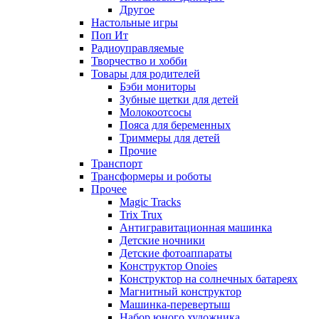
Другое
Настольные игры
Поп Ит
Радиоуправляемые
Творчество и хобби
Товары для родителей
Бэби мониторы
Зубные щетки для детей
Молокоотсосы
Пояса для беременных
Триммеры для детей
Прочие
Транспорт
Трансформеры и роботы
Прочее
Magic Tracks
Trix Trux
Антигравитационная машинка
Детские ночники
Детские фотоаппараты
Конструктор Onoies
Конструктор на солнечных батареях
Магнитный конструктор
Машинка-перевертыш
Набор юного художника