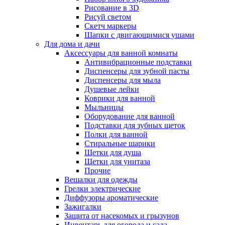
Рисование в 3D
Рисуй светом
Скетч маркеры
Шапки с двигающимися ушами
Для дома и дачи
Аксессуары для ванной комнаты
Антивибрационные подставки
Диспенсеры для зубной пасты
Диспенсеры для мыла
Душевые лейки
Коврики для ванной
Мыльницы
Оборудование для ванной
Подставки для зубных щеток
Полки для ванной
Стиральные шарики
Щетки для душа
Щетки для унитаза
Прочие
Вешалки для одежды
Грелки электрические
Диффузоры ароматические
Зажигалки
Защита от насекомых и грызунов
Инвентарь для огорода и сада