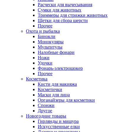
Расчески для вычесывания
Сумки для животных
Триммеры для стрижки животных
Щетки для сбора шерсти
Прочее
Охота и рыбалка
Бинокли
Монокуляры
Мультитулы
Налобные фонари
Ножи
Удочки
Фонарь-электрошокер
Прочее
Косметика
Кисти для макияжа
Косметички
Маски для лица
Органайзеры для косметики
Спонжи
Другое
Новогодние товары
Гирлянды и мишура
Искусственные елки
Лазерные проекторы