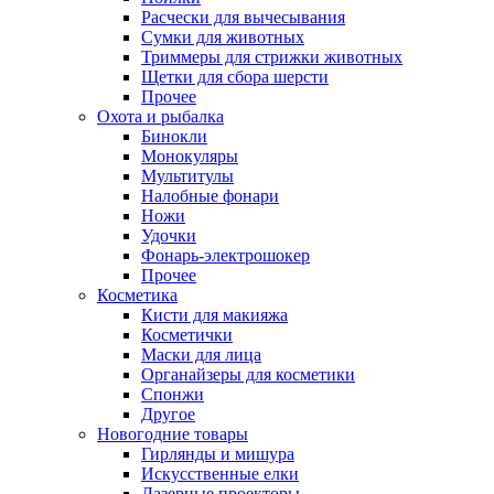
Расчески для вычесывания
Сумки для животных
Триммеры для стрижки животных
Щетки для сбора шерсти
Прочее
Охота и рыбалка
Бинокли
Монокуляры
Мультитулы
Налобные фонари
Ножи
Удочки
Фонарь-электрошокер
Прочее
Косметика
Кисти для макияжа
Косметички
Маски для лица
Органайзеры для косметики
Спонжи
Другое
Новогодние товары
Гирлянды и мишура
Искусственные елки
Лазерные проекторы