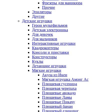
Фрезеры для маникюра
Прочие
Эпиляторы
Другие
Детские игрушки
Герои мультфильмов
Детская электроника
Для девочек
Для мальчиков
Интерактивные игрушки
Квадрокоптеры
Консоли и приставки
Конструкторы
Куклы
Летающие игрушки
Мягкие игрушки
Акула из Икеи
Мягкая игрушка Амонг Ас
Плюшевая гусеница
Плюшевая черепаха
Плюшевые авокадо
Плюшевые Ламы
Плюшевые Пикачу
Плюшевый банан
Плюшевый единорог