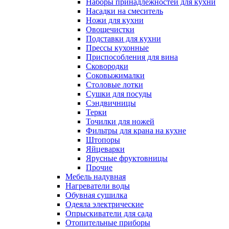
Наборы принадлежностей для кухни
Насадки на смеситель
Ножи для кухни
Овощечистки
Подставки для кухни
Прессы кухонные
Приспособления для вина
Сковородки
Соковыжималки
Столовые лотки
Сушки для посуды
Сэндвичницы
Терки
Точилки для ножей
Фильтры для крана на кухне
Штопоры
Яйцеварки
Ярусные фруктовницы
Прочие
Мебель надувная
Нагреватели воды
Обувная сушилка
Одеяла электрические
Опрыскиватели для сада
Отопительные приборы