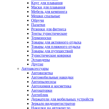
Круг для плавания
Маски для плавания
Мебель для кемпинга
Мешки спальные
Обручи
Палатки
Резинки для фитнеса
Тенты туристические
Термоноски
Товары для активного отдыха
Товары для пляжного отдыха
Товары для путешествий
Туристические коврики
Эспандеры
Другие
Автоаксессуары
Автовизитка
Автомобильные накидки
Автопылесосы
Автохимия и косметика
Автошторки
Антиблик
Держатели для мобильных устройств
Зеркало видеорегистратор
Накидки на автокресло