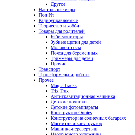
Другое
Настольные игры
Поп Ит
Радиоуправляемые
Творчество и хобби
Товары для родителей
Бэби мониторы
Зубные щетки для детей
Молокоотсосы
Пояса для беременных
Триммеры для детей
Прочие
Транспорт
Трансформеры и роботы
Прочее
Magic Tracks
Trix Trux
Антигравитационная машинка
Детские ночники
Детские фотоаппараты
Конструктор Onoies
Конструктор на солнечных батареях
Магнитный конструктор
Машинка-перевертыш
Набор юного художника