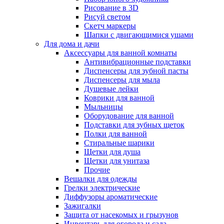
Рисование в 3D
Рисуй светом
Скетч маркеры
Шапки с двигающимися ушами
Для дома и дачи
Аксессуары для ванной комнаты
Антивибрационные подставки
Диспенсеры для зубной пасты
Диспенсеры для мыла
Душевые лейки
Коврики для ванной
Мыльницы
Оборудование для ванной
Подставки для зубных щеток
Полки для ванной
Стиральные шарики
Щетки для душа
Щетки для унитаза
Прочие
Вешалки для одежды
Грелки электрические
Диффузоры ароматические
Зажигалки
Защита от насекомых и грызунов
Инвентарь для огорода и сада