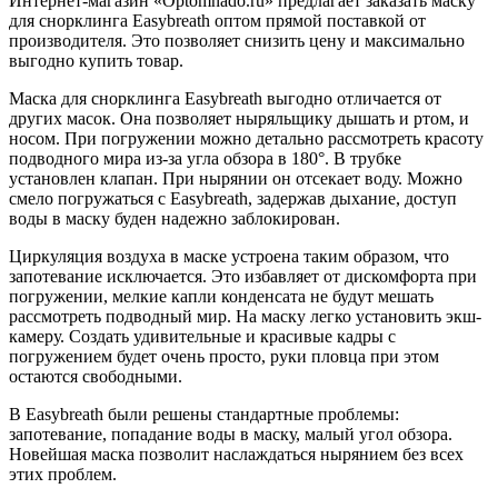
Интернет-магазин «Optomnado.ru» предлагает заказать маску
для снорклинга Easybreath оптом прямой поставкой от
производителя. Это позволяет снизить цену и максимально
выгодно купить товар.
Маска для снорклинга Easybreath выгодно отличается от
других масок. Она позволяет ныряльщику дышать и ртом, и
носом. При погружении можно детально рассмотреть красоту
подводного мира из-за угла обзора в 180°. В трубке
установлен клапан. При нырянии он отсекает воду. Можно
смело погружаться с Easybreath, задержав дыхание, доступ
воды в маску буден надежно заблокирован.
Циркуляция воздуха в маске устроена таким образом, что
запотевание исключается. Это избавляет от дискомфорта при
погружении, мелкие капли конденсата не будут мешать
рассмотреть подводный мир. На маску легко установить экш-
камеру. Создать удивительные и красивые кадры с
погружением будет очень просто, руки пловца при этом
остаются свободными.
В Easybreath были решены стандартные проблемы:
запотевание, попадание воды в маску, малый угол обзора.
Новейшая маска позволит наслаждаться нырянием без всех
этих проблем.