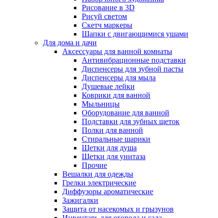
Рисование в 3D
Рисуй светом
Скетч маркеры
Шапки с двигающимися ушами
Для дома и дачи
Аксессуары для ванной комнаты
Антивибрационные подставки
Диспенсеры для зубной пасты
Диспенсеры для мыла
Душевые лейки
Коврики для ванной
Мыльницы
Оборудование для ванной
Подставки для зубных щеток
Полки для ванной
Стиральные шарики
Щетки для душа
Щетки для унитаза
Прочие
Вешалки для одежды
Грелки электрические
Диффузоры ароматические
Зажигалки
Защита от насекомых и грызунов
Инвентарь для огорода и сада