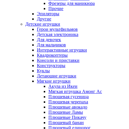
Фрезеры для маникюра
Прочие
Эпиляторы
Другие
Детские игрушки
Герои мультфильмов
Детская электроника
Для девочек
Для мальчиков
Интерактивные игрушки
Квадрокоптеры
Консоли и приставки
Конструкторы
Куклы
Летающие игрушки
Мягкие игрушки
Акула из Икеи
Мягкая игрушка Амонг Ас
Плюшевая гусеница
Плюшевая черепаха
Плюшевые авокадо
Плюшевые Ламы
Плюшевые Пикачу
Плюшевый банан
Плюшевый единорог