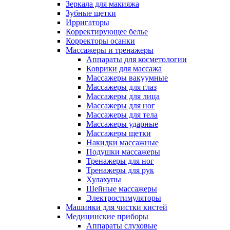
Зеркала для макияжа
Зубные щетки
Ирригаторы
Корректирующее белье
Корректоры осанки
Массажеры и тренажеры
Аппараты для косметологии
Коврики для массажа
Массажеры вакуумные
Массажеры для глаз
Массажеры для лица
Массажеры для ног
Массажеры для тела
Массажеры ударные
Массажеры щетки
Накидки массажные
Подушки массажеры
Тренажеры для ног
Тренажеры для рук
Хулахупы
Шейные массажеры
Электростимуляторы
Машинки для чистки кистей
Медицинские приборы
Аппараты слуховые