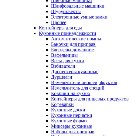
Швейные машинки
Шлифовальные машинки
Шуруповерты
Электронные умные замки
Прочее
Контейнеры для еды
Кухонные принадлежности
Автоматические помпы
Баночки для приправ
Блендеры домашние
Вафельницы
Весы для кухни
Взбиватели
Диспенсеры кухонные
Дуршлаги
Измельчители овощей, фруктов
Измельчитель для специй
Коврики на кухню
Контейнеры для пищевых продуктов
Кофеварки
Кухонные доски
Кухонные перчатки
Кухонные формы
Миксеры кухонные
Наборы для приправ