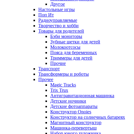
Другое
Настольные игры
Поп Ит
Радиоуправляемые
Творчество и хобби
Товары для родителей
Бэби мониторы
Зубные щетки для детей
Молокоотсосы
Пояса для беременных
Триммеры для детей
Прочие
Транспорт
Трансформеры и роботы
Прочее
Magic Tracks
Trix Trux
Антигравитационная машинка
Детские ночники
Детские фотоаппараты
Конструктор Onoies
Конструктор на солнечных батареях
Магнитный конструктор
Машинка-перевертыш
Набор юного художника