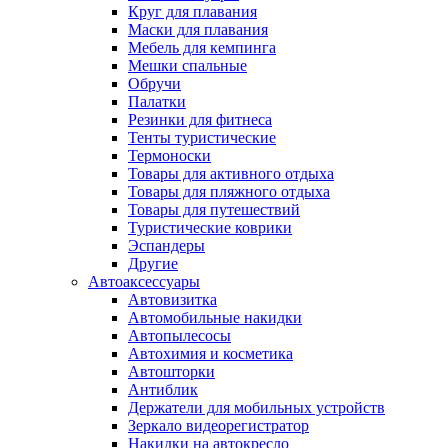
Круг для плавания
Маски для плавания
Мебель для кемпинга
Мешки спальные
Обручи
Палатки
Резинки для фитнеса
Тенты туристические
Термоноски
Товары для активного отдыха
Товары для пляжного отдыха
Товары для путешествий
Туристические коврики
Эспандеры
Другие
Автоаксессуары
Автовизитка
Автомобильные накидки
Автопылесосы
Автохимия и косметика
Автошторки
Антиблик
Держатели для мобильных устройств
Зеркало видеорегистратор
Накидки на автокресло