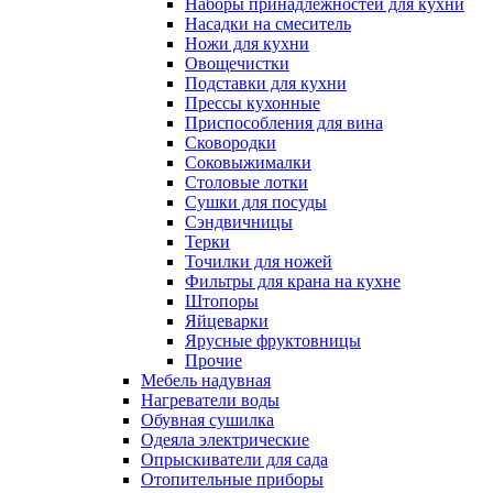
Наборы принадлежностей для кухни
Насадки на смеситель
Ножи для кухни
Овощечистки
Подставки для кухни
Прессы кухонные
Приспособления для вина
Сковородки
Соковыжималки
Столовые лотки
Сушки для посуды
Сэндвичницы
Терки
Точилки для ножей
Фильтры для крана на кухне
Штопоры
Яйцеварки
Ярусные фруктовницы
Прочие
Мебель надувная
Нагреватели воды
Обувная сушилка
Одеяла электрические
Опрыскиватели для сада
Отопительные приборы