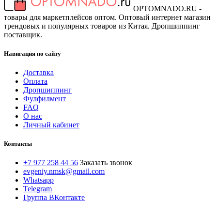
OPTOMNADO.RU -
товары для маркетплейсов оптом. Оптовый интернет магазин
трендовых и популярных товаров из Китая. Дропшиппинг
поставщик.
Навигация по сайту
Доставка
Оплата
Дропшиппинг
Фулфилмент
FAQ
О нас
Личный кабинет
Контакты
+7 977 258 44 56
Заказать звонок
evgeniy.nmsk@gmail.com
Whatsapp
Telegram
Группа ВКонтакте