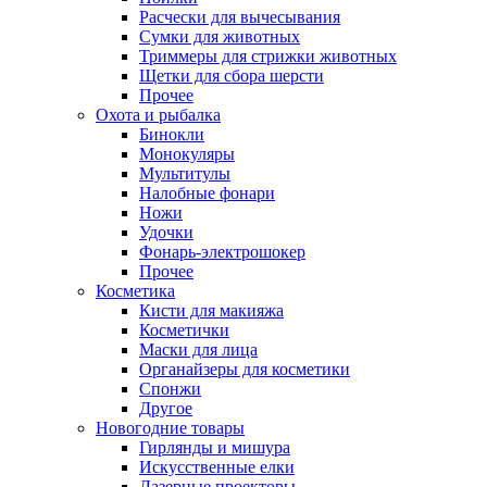
Расчески для вычесывания
Сумки для животных
Триммеры для стрижки животных
Щетки для сбора шерсти
Прочее
Охота и рыбалка
Бинокли
Монокуляры
Мультитулы
Налобные фонари
Ножи
Удочки
Фонарь-электрошокер
Прочее
Косметика
Кисти для макияжа
Косметички
Маски для лица
Органайзеры для косметики
Спонжи
Другое
Новогодние товары
Гирлянды и мишура
Искусственные елки
Лазерные проекторы