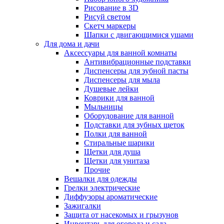
Рисование в 3D
Рисуй светом
Скетч маркеры
Шапки с двигающимися ушами
Для дома и дачи
Аксессуары для ванной комнаты
Антивибрационные подставки
Диспенсеры для зубной пасты
Диспенсеры для мыла
Душевые лейки
Коврики для ванной
Мыльницы
Оборудование для ванной
Подставки для зубных щеток
Полки для ванной
Стиральные шарики
Щетки для душа
Щетки для унитаза
Прочие
Вешалки для одежды
Грелки электрические
Диффузоры ароматические
Зажигалки
Защита от насекомых и грызунов
Инвентарь для огорода и сада