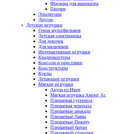
Фрезеры для маникюра
Прочие
Эпиляторы
Другие
Детские игрушки
Герои мультфильмов
Детская электроника
Для девочек
Для мальчиков
Интерактивные игрушки
Квадрокоптеры
Консоли и приставки
Конструкторы
Куклы
Летающие игрушки
Мягкие игрушки
Акула из Икеи
Мягкая игрушка Амонг Ас
Плюшевая гусеница
Плюшевая черепаха
Плюшевые авокадо
Плюшевые Ламы
Плюшевые Пикачу
Плюшевый банан
Плюшевый единорог