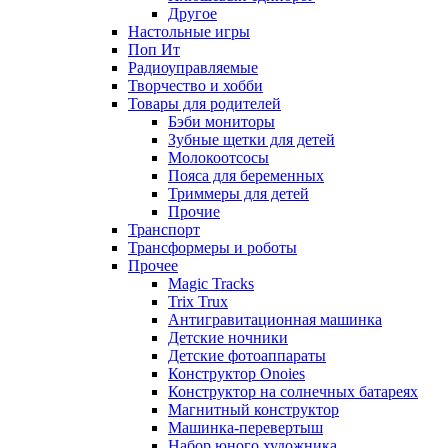
Другое
Настольные игры
Поп Ит
Радиоуправляемые
Творчество и хобби
Товары для родителей
Бэби мониторы
Зубные щетки для детей
Молокоотсосы
Пояса для беременных
Триммеры для детей
Прочие
Транспорт
Трансформеры и роботы
Прочее
Magic Tracks
Trix Trux
Антигравитационная машинка
Детские ночники
Детские фотоаппараты
Конструктор Onoies
Конструктор на солнечных батареях
Магнитный конструктор
Машинка-перевертыш
Набор юного художника