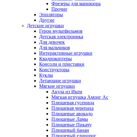
Фрезеры для маникюра
Прочие
Эпиляторы
Другие
Детские игрушки
Герои мультфильмов
Детская электроника
Для девочек
Для мальчиков
Интерактивные игрушки
Квадрокоптеры
Консоли и приставки
Конструкторы
Куклы
Летающие игрушки
Мягкие игрушки
Акула из Икеи
Мягкая игрушка Амонг Ас
Плюшевая гусеница
Плюшевая черепаха
Плюшевые авокадо
Плюшевые Ламы
Плюшевые Пикачу
Плюшевый банан
Плюшевый единорог