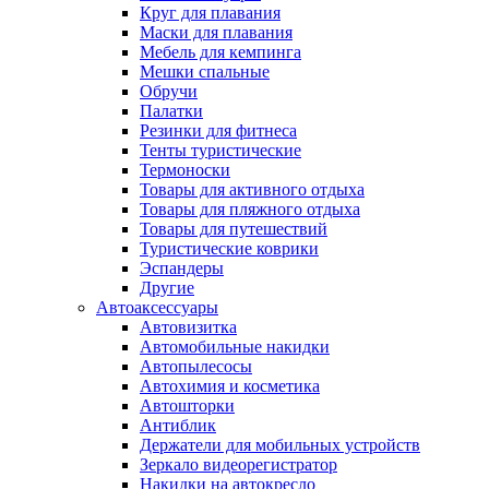
Круг для плавания
Маски для плавания
Мебель для кемпинга
Мешки спальные
Обручи
Палатки
Резинки для фитнеса
Тенты туристические
Термоноски
Товары для активного отдыха
Товары для пляжного отдыха
Товары для путешествий
Туристические коврики
Эспандеры
Другие
Автоаксессуары
Автовизитка
Автомобильные накидки
Автопылесосы
Автохимия и косметика
Автошторки
Антиблик
Держатели для мобильных устройств
Зеркало видеорегистратор
Накидки на автокресло