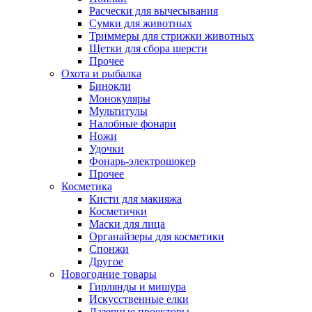
Расчески для вычесывания
Сумки для животных
Триммеры для стрижки животных
Щетки для сбора шерсти
Прочее
Охота и рыбалка
Бинокли
Монокуляры
Мультитулы
Налобные фонари
Ножи
Удочки
Фонарь-электрошокер
Прочее
Косметика
Кисти для макияжа
Косметички
Маски для лица
Органайзеры для косметики
Спонжи
Другое
Новогодние товары
Гирлянды и мишура
Искусственные елки
Лазерные проекторы