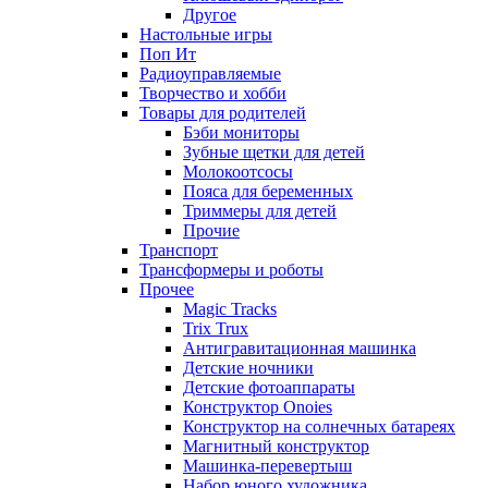
Другое
Настольные игры
Поп Ит
Радиоуправляемые
Творчество и хобби
Товары для родителей
Бэби мониторы
Зубные щетки для детей
Молокоотсосы
Пояса для беременных
Триммеры для детей
Прочие
Транспорт
Трансформеры и роботы
Прочее
Magic Tracks
Trix Trux
Антигравитационная машинка
Детские ночники
Детские фотоаппараты
Конструктор Onoies
Конструктор на солнечных батареях
Магнитный конструктор
Машинка-перевертыш
Набор юного художника