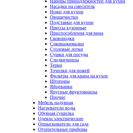
Наборы принадлежностей для кухни
Насадки на смеситель
Ножи для кухни
Овощечистки
Подставки для кухни
Прессы кухонные
Приспособления для вина
Сковородки
Соковыжималки
Столовые лотки
Сушки для посуды
Сэндвичницы
Терки
Точилки для ножей
Фильтры для крана на кухне
Штопоры
Яйцеварки
Ярусные фруктовницы
Прочие
Мебель надувная
Нагреватели воды
Обувная сушилка
Одеяла электрические
Опрыскиватели для сада
Отопительные приборы