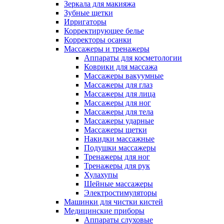
Зеркала для макияжа
Зубные щетки
Ирригаторы
Корректирующее белье
Корректоры осанки
Массажеры и тренажеры
Аппараты для косметологии
Коврики для массажа
Массажеры вакуумные
Массажеры для глаз
Массажеры для лица
Массажеры для ног
Массажеры для тела
Массажеры ударные
Массажеры щетки
Накидки массажные
Подушки массажеры
Тренажеры для ног
Тренажеры для рук
Хулахупы
Шейные массажеры
Электростимуляторы
Машинки для чистки кистей
Медицинские приборы
Аппараты слуховые