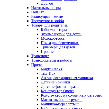
Другое
Настольные игры
Поп Ит
Радиоуправляемые
Творчество и хобби
Товары для родителей
Бэби мониторы
Зубные щетки для детей
Молокоотсосы
Пояса для беременных
Триммеры для детей
Прочие
Транспорт
Трансформеры и роботы
Прочее
Magic Tracks
Trix Trux
Антигравитационная машинка
Детские ночники
Детские фотоаппараты
Конструктор Onoies
Конструктор на солнечных батареях
Магнитный конструктор
Машинка-перевертыш
Набор юного художника