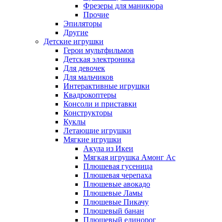
Фрезеры для маникюра
Прочие
Эпиляторы
Другие
Детские игрушки
Герои мультфильмов
Детская электроника
Для девочек
Для мальчиков
Интерактивные игрушки
Квадрокоптеры
Консоли и приставки
Конструкторы
Куклы
Летающие игрушки
Мягкие игрушки
Акула из Икеи
Мягкая игрушка Амонг Ас
Плюшевая гусеница
Плюшевая черепаха
Плюшевые авокадо
Плюшевые Ламы
Плюшевые Пикачу
Плюшевый банан
Плюшевый единорог