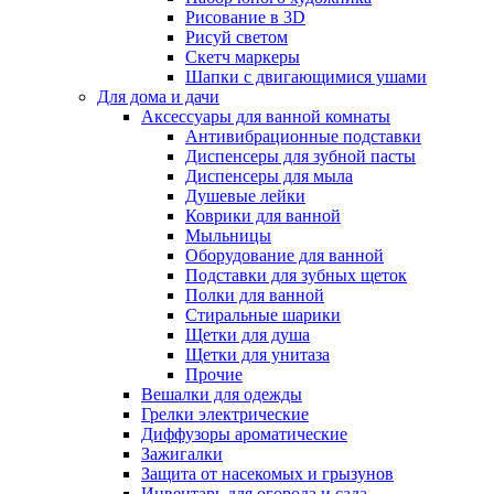
Рисование в 3D
Рисуй светом
Скетч маркеры
Шапки с двигающимися ушами
Для дома и дачи
Аксессуары для ванной комнаты
Антивибрационные подставки
Диспенсеры для зубной пасты
Диспенсеры для мыла
Душевые лейки
Коврики для ванной
Мыльницы
Оборудование для ванной
Подставки для зубных щеток
Полки для ванной
Стиральные шарики
Щетки для душа
Щетки для унитаза
Прочие
Вешалки для одежды
Грелки электрические
Диффузоры ароматические
Зажигалки
Защита от насекомых и грызунов
Инвентарь для огорода и сада