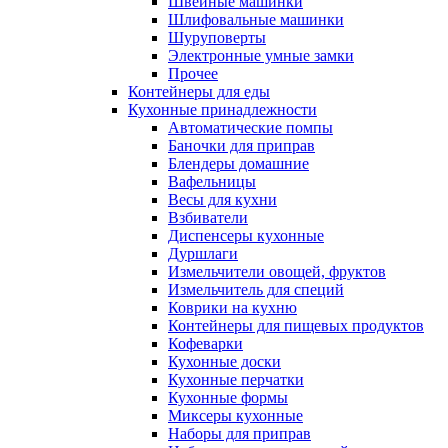
Швейные машинки
Шлифовальные машинки
Шуруповерты
Электронные умные замки
Прочее
Контейнеры для еды
Кухонные принадлежности
Автоматические помпы
Баночки для приправ
Блендеры домашние
Вафельницы
Весы для кухни
Взбиватели
Диспенсеры кухонные
Дуршлаги
Измельчители овощей, фруктов
Измельчитель для специй
Коврики на кухню
Контейнеры для пищевых продуктов
Кофеварки
Кухонные доски
Кухонные перчатки
Кухонные формы
Миксеры кухонные
Наборы для приправ