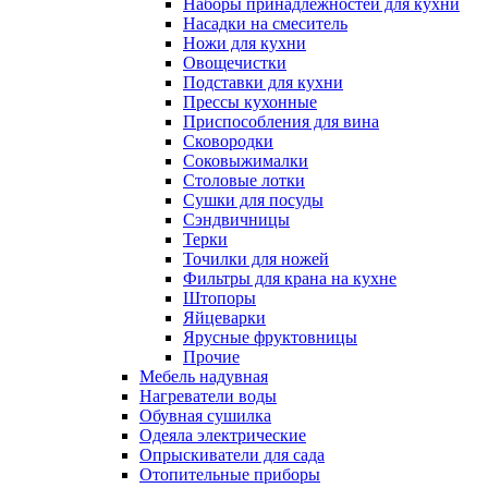
Наборы принадлежностей для кухни
Насадки на смеситель
Ножи для кухни
Овощечистки
Подставки для кухни
Прессы кухонные
Приспособления для вина
Сковородки
Соковыжималки
Столовые лотки
Сушки для посуды
Сэндвичницы
Терки
Точилки для ножей
Фильтры для крана на кухне
Штопоры
Яйцеварки
Ярусные фруктовницы
Прочие
Мебель надувная
Нагреватели воды
Обувная сушилка
Одеяла электрические
Опрыскиватели для сада
Отопительные приборы