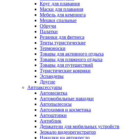
Круг для плавания
Маски для плавания
Мебель для кемпинга
Мешки спальные
Обручи
Палатки
Резинки для фитнеса
Тенты туристические
Термоноски
Товары для активного отдыха
Товары для пляжного отдыха
Товары для путешествий
Туристические коврики
Эспандеры
Другие
Автоаксессуары
Автовизитка
Автомобильные накидки
Автопылесосы
Автохимия и косметика
Автошторки
Антиблик
Держатели для мобильных устройств
Зеркало видеорегистратор
Накидки на автокресло