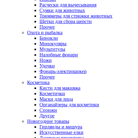
Расчески для вычесывания
Сумки для животных
Триммеры для стрижки животных
Щетки для сбора шерсти
Прочее
Охота и рыбалка
Бинокли
Монокуляры
Мультитулы
Налобные фонари
Ножи
Удочки
Фонарь-электрошокер
Прочее
Косметика
Кисти для макияжа
Косметички
Маски для лица
Органайзеры для косметики
Спонжи
Другое
Новогодние товары
Гирлянды и мишура
Искусственные елки
Лазерные проекторы