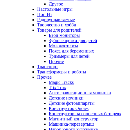
Другое
Настольные игры
Поп Ит
Радиоуправляемые
Творчество и хобби
Товары для родителей
Бэби мониторы
Зубные щетки для детей
Молокоотсосы
Пояса для беременных
Триммеры для детей
Прочие
Транспорт
Трансформеры и роботы
Прочее
Magic Tracks
Trix Trux
Антигравитационная машинка
Детские ночники
Детские фотоаппараты
Конструктор Onoies
Конструктор на солнечных батареях
Магнитный конструктор
Машинка-перевертыш
Набор юного художника