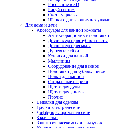
Рисование в 3D
Рисуй светом
Скетч маркеры
Шапки с двигающимися ушами
Для дома и дачи
Аксессуары для ванной комнаты
Антивибрационные подставки
Диспенсеры для зубной пасты
Диспенсеры для мыла
Душевые лейки
Коврики для ванной
Мыльницы
Оборудование для ванной
Подставки для зубных щеток
Полки для ванной
Стиральные шарики
Щетки для душа
Щетки для унитаза
Прочие
Вешалки для одежды
Грелки электрические
Диффузоры ароматические
Зажигалки
Защита от насекомых и грызунов
Инвентарь для огорода и сада