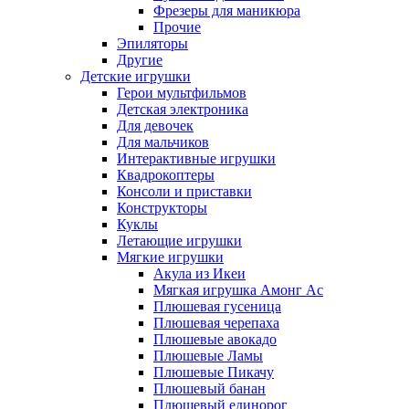
Фрезеры для маникюра
Прочие
Эпиляторы
Другие
Детские игрушки
Герои мультфильмов
Детская электроника
Для девочек
Для мальчиков
Интерактивные игрушки
Квадрокоптеры
Консоли и приставки
Конструкторы
Куклы
Летающие игрушки
Мягкие игрушки
Акула из Икеи
Мягкая игрушка Амонг Ас
Плюшевая гусеница
Плюшевая черепаха
Плюшевые авокадо
Плюшевые Ламы
Плюшевые Пикачу
Плюшевый банан
Плюшевый единорог