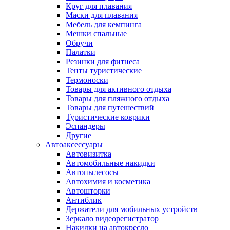
Круг для плавания
Маски для плавания
Мебель для кемпинга
Мешки спальные
Обручи
Палатки
Резинки для фитнеса
Тенты туристические
Термоноски
Товары для активного отдыха
Товары для пляжного отдыха
Товары для путешествий
Туристические коврики
Эспандеры
Другие
Автоаксессуары
Автовизитка
Автомобильные накидки
Автопылесосы
Автохимия и косметика
Автошторки
Антиблик
Держатели для мобильных устройств
Зеркало видеорегистратор
Накидки на автокресло