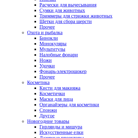
Расчески для вычесывания
Сумки для животных
Триммеры для стрижки животных
Щетки для сбора шерсти
Прочее
Охота и рыбалка
Бинокли
Монокуляры
Мультитулы
Налобные фонари
Ножи
Удочки
Фонарь-электрошокер
Прочее
Косметика
Кисти для макияжа
Косметички
Маски для лица
Органайзеры для косметики
Спонжи
Другое
Новогодние товары
Гирлянды и мишура
Искусственные елки
Лазерные проекторы