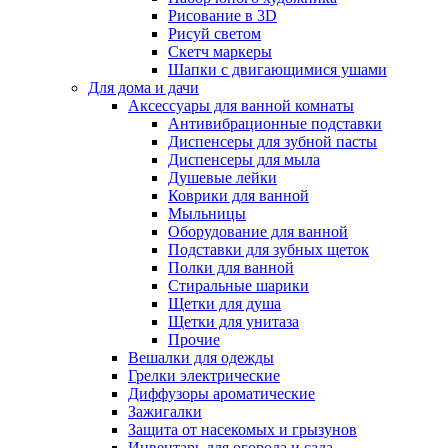
Рисование в 3D
Рисуй светом
Скетч маркеры
Шапки с двигающимися ушами
Для дома и дачи
Аксессуары для ванной комнаты
Антивибрационные подставки
Диспенсеры для зубной пасты
Диспенсеры для мыла
Душевые лейки
Коврики для ванной
Мыльницы
Оборудование для ванной
Подставки для зубных щеток
Полки для ванной
Стиральные шарики
Щетки для душа
Щетки для унитаза
Прочие
Вешалки для одежды
Грелки электрические
Диффузоры ароматические
Зажигалки
Защита от насекомых и грызунов
Инвентарь для огорода и сада