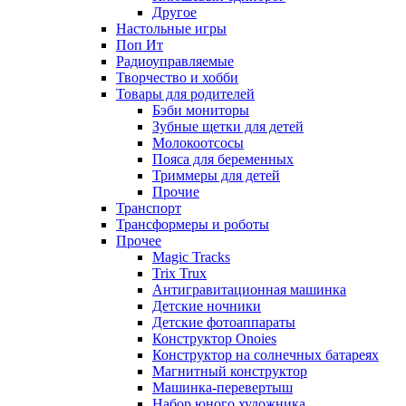
Другое
Настольные игры
Поп Ит
Радиоуправляемые
Творчество и хобби
Товары для родителей
Бэби мониторы
Зубные щетки для детей
Молокоотсосы
Пояса для беременных
Триммеры для детей
Прочие
Транспорт
Трансформеры и роботы
Прочее
Magic Tracks
Trix Trux
Антигравитационная машинка
Детские ночники
Детские фотоаппараты
Конструктор Onoies
Конструктор на солнечных батареях
Магнитный конструктор
Машинка-перевертыш
Набор юного художника