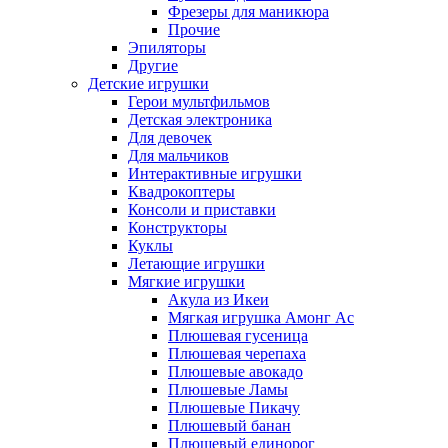
Фрезеры для маникюра
Прочие
Эпиляторы
Другие
Детские игрушки
Герои мультфильмов
Детская электроника
Для девочек
Для мальчиков
Интерактивные игрушки
Квадрокоптеры
Консоли и приставки
Конструкторы
Куклы
Летающие игрушки
Мягкие игрушки
Акула из Икеи
Мягкая игрушка Амонг Ас
Плюшевая гусеница
Плюшевая черепаха
Плюшевые авокадо
Плюшевые Ламы
Плюшевые Пикачу
Плюшевый банан
Плюшевый единорог