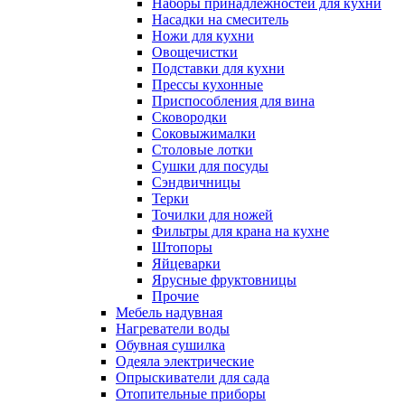
Наборы принадлежностей для кухни
Насадки на смеситель
Ножи для кухни
Овощечистки
Подставки для кухни
Прессы кухонные
Приспособления для вина
Сковородки
Соковыжималки
Столовые лотки
Сушки для посуды
Сэндвичницы
Терки
Точилки для ножей
Фильтры для крана на кухне
Штопоры
Яйцеварки
Ярусные фруктовницы
Прочие
Мебель надувная
Нагреватели воды
Обувная сушилка
Одеяла электрические
Опрыскиватели для сада
Отопительные приборы