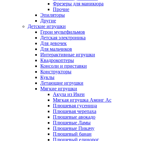
Фрезеры для маникюра
Прочие
Эпиляторы
Другие
Детские игрушки
Герои мультфильмов
Детская электроника
Для девочек
Для мальчиков
Интерактивные игрушки
Квадрокоптеры
Консоли и приставки
Конструкторы
Куклы
Летающие игрушки
Мягкие игрушки
Акула из Икеи
Мягкая игрушка Амонг Ас
Плюшевая гусеница
Плюшевая черепаха
Плюшевые авокадо
Плюшевые Ламы
Плюшевые Пикачу
Плюшевый банан
Плюшевый единорог