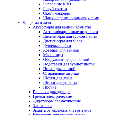
Рисование в 3D
Рисуй светом
Скетч маркеры
Шапки с двигающимися ушами
Для дома и дачи
Аксессуары для ванной комнаты
Антивибрационные подставки
Диспенсеры для зубной пасты
Диспенсеры для мыла
Душевые лейки
Коврики для ванной
Мыльницы
Оборудование для ванной
Подставки для зубных щеток
Полки для ванной
Стиральные шарики
Щетки для душа
Щетки для унитаза
Прочие
Вешалки для одежды
Грелки электрические
Диффузоры ароматические
Зажигалки
Защита от насекомых и грызунов
Инвентарь для огорода и сада