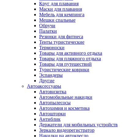
Круг для плавания
Маски для плавания
Мебель для кемпинга
Мешки спальные
Обручи
Палатки
Резинки для фитнеса
Тенты туристические
Термоноски
Товары для активного отдыха
Товары для пляжного отдыха
Товары для путешествий
Туристические коврики
Эспандеры
Другие
Автоаксессуары
Автовизитка
Автомобильные накидки
Автопылесосы
Автохимия и косметика
Автошторки
Антиблик
Держатели для мобильных устройств
Зеркало видеорегистратор
Накидки на автокресло