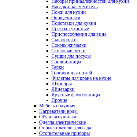
Наборы принадлежностей для кухни
Насадки на смеситель
Ножи для кухни
Овощечистки
Подставки для кухни
Прессы кухонные
Приспособления для вина
Сковородки
Соковыжималки
Столовые лотки
Сушки для посуды
Сэндвичницы
Терки
Точилки для ножей
Фильтры для крана на кухне
Штопоры
Яйцеварки
Ярусные фруктовницы
Прочие
Мебель надувная
Нагреватели воды
Обувная сушилка
Одеяла электрические
Опрыскиватели для сада
Отопительные приборы