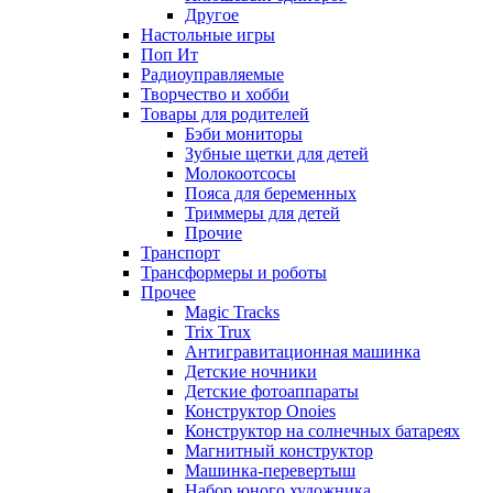
Другое
Настольные игры
Поп Ит
Радиоуправляемые
Творчество и хобби
Товары для родителей
Бэби мониторы
Зубные щетки для детей
Молокоотсосы
Пояса для беременных
Триммеры для детей
Прочие
Транспорт
Трансформеры и роботы
Прочее
Magic Tracks
Trix Trux
Антигравитационная машинка
Детские ночники
Детские фотоаппараты
Конструктор Onoies
Конструктор на солнечных батареях
Магнитный конструктор
Машинка-перевертыш
Набор юного художника