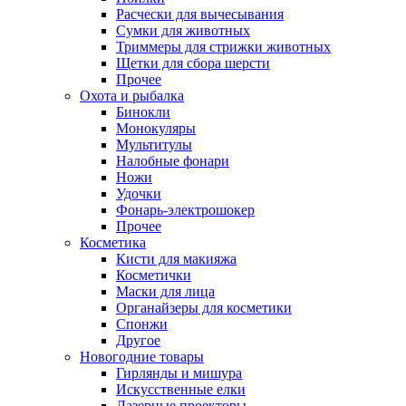
Расчески для вычесывания
Сумки для животных
Триммеры для стрижки животных
Щетки для сбора шерсти
Прочее
Охота и рыбалка
Бинокли
Монокуляры
Мультитулы
Налобные фонари
Ножи
Удочки
Фонарь-электрошокер
Прочее
Косметика
Кисти для макияжа
Косметички
Маски для лица
Органайзеры для косметики
Спонжи
Другое
Новогодние товары
Гирлянды и мишура
Искусственные елки
Лазерные проекторы