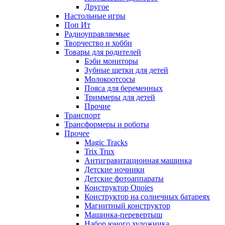
Другое
Настольные игры
Поп Ит
Радиоуправляемые
Творчество и хобби
Товары для родителей
Бэби мониторы
Зубные щетки для детей
Молокоотсосы
Пояса для беременных
Триммеры для детей
Прочие
Транспорт
Трансформеры и роботы
Прочее
Magic Tracks
Trix Trux
Антигравитационная машинка
Детские ночники
Детские фотоаппараты
Конструктор Onoies
Конструктор на солнечных батареях
Магнитный конструктор
Машинка-перевертыш
Набор юного художника