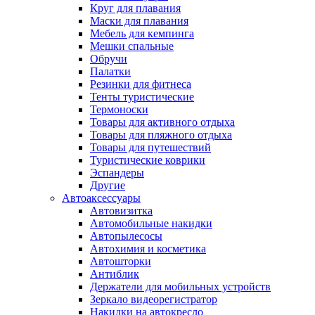
Круг для плавания
Маски для плавания
Мебель для кемпинга
Мешки спальные
Обручи
Палатки
Резинки для фитнеса
Тенты туристические
Термоноски
Товары для активного отдыха
Товары для пляжного отдыха
Товары для путешествий
Туристические коврики
Эспандеры
Другие
Автоаксессуары
Автовизитка
Автомобильные накидки
Автопылесосы
Автохимия и косметика
Автошторки
Антиблик
Держатели для мобильных устройств
Зеркало видеорегистратор
Накидки на автокресло