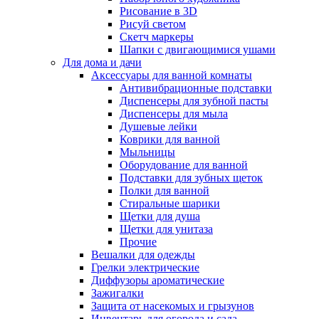
Рисование в 3D
Рисуй светом
Скетч маркеры
Шапки с двигающимися ушами
Для дома и дачи
Аксессуары для ванной комнаты
Антивибрационные подставки
Диспенсеры для зубной пасты
Диспенсеры для мыла
Душевые лейки
Коврики для ванной
Мыльницы
Оборудование для ванной
Подставки для зубных щеток
Полки для ванной
Стиральные шарики
Щетки для душа
Щетки для унитаза
Прочие
Вешалки для одежды
Грелки электрические
Диффузоры ароматические
Зажигалки
Защита от насекомых и грызунов
Инвентарь для огорода и сада