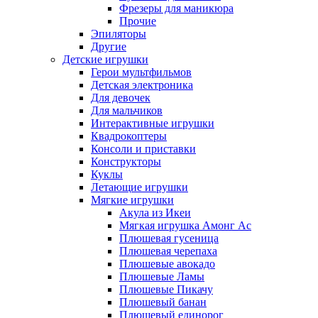
Фрезеры для маникюра
Прочие
Эпиляторы
Другие
Детские игрушки
Герои мультфильмов
Детская электроника
Для девочек
Для мальчиков
Интерактивные игрушки
Квадрокоптеры
Консоли и приставки
Конструкторы
Куклы
Летающие игрушки
Мягкие игрушки
Акула из Икеи
Мягкая игрушка Амонг Ас
Плюшевая гусеница
Плюшевая черепаха
Плюшевые авокадо
Плюшевые Ламы
Плюшевые Пикачу
Плюшевый банан
Плюшевый единорог