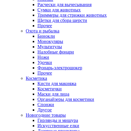
Расчески для вычесывания
Сумки для животных
Триммеры для стрижки животных
Щетки для сбора шерсти
Прочее
Охота и рыбалка
Бинокли
Монокуляры
Мультитулы
Налобные фонари
Ножи
Удочки
Фонарь-электрошокер
Прочее
Косметика
Кисти для макияжа
Косметички
Маски для лица
Органайзеры для косметики
Спонжи
Другое
Новогодние товары
Гирлянды и мишура
Искусственные елки
Лазерные проекторы