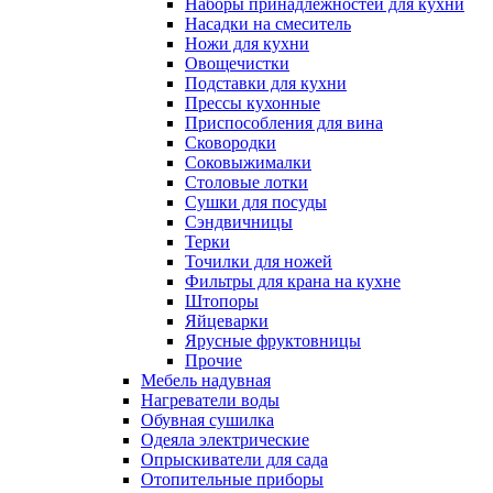
Наборы принадлежностей для кухни
Насадки на смеситель
Ножи для кухни
Овощечистки
Подставки для кухни
Прессы кухонные
Приспособления для вина
Сковородки
Соковыжималки
Столовые лотки
Сушки для посуды
Сэндвичницы
Терки
Точилки для ножей
Фильтры для крана на кухне
Штопоры
Яйцеварки
Ярусные фруктовницы
Прочие
Мебель надувная
Нагреватели воды
Обувная сушилка
Одеяла электрические
Опрыскиватели для сада
Отопительные приборы