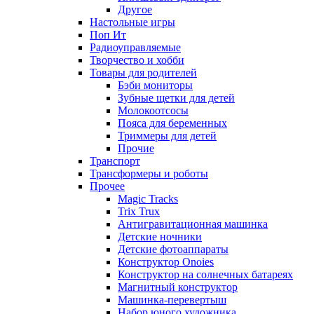
Другое
Настольные игры
Поп Ит
Радиоуправляемые
Творчество и хобби
Товары для родителей
Бэби мониторы
Зубные щетки для детей
Молокоотсосы
Пояса для беременных
Триммеры для детей
Прочие
Транспорт
Трансформеры и роботы
Прочее
Magic Tracks
Trix Trux
Антигравитационная машинка
Детские ночники
Детские фотоаппараты
Конструктор Onoies
Конструктор на солнечных батареях
Магнитный конструктор
Машинка-перевертыш
Набор юного художника