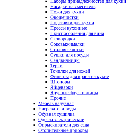
Наборы принадлежностей для кухни
Насадки на смеситель
Ножи для кухни
Овощечистки
Подставки для кухни
Прессы кухонные
Приспособления для вина
Сковородки
Соковыжималки
Столовые лотки
Сушки для посуды
Сэндвичницы
Терки
Точилки для ножей
Фильтры для крана на кухне
Штопоры
Яйцеварки
Ярусные фруктовницы
Прочие
Мебель надувная
Нагреватели воды
Обувная сушилка
Одеяла электрические
Опрыскиватели для сада
Отопительные приборы