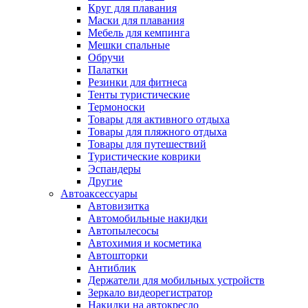
Круг для плавания
Маски для плавания
Мебель для кемпинга
Мешки спальные
Обручи
Палатки
Резинки для фитнеса
Тенты туристические
Термоноски
Товары для активного отдыха
Товары для пляжного отдыха
Товары для путешествий
Туристические коврики
Эспандеры
Другие
Автоаксессуары
Автовизитка
Автомобильные накидки
Автопылесосы
Автохимия и косметика
Автошторки
Антиблик
Держатели для мобильных устройств
Зеркало видеорегистратор
Накидки на автокресло