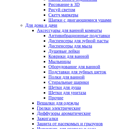
Рисование в 3D
Рисуй светом
Скетч маркеры
Шапки с двигающимися ушами
Для дома и дачи
Аксессуары для ванной комнаты
Антивибрационные подставки
Диспенсеры для зубной пасты
Диспенсеры для мыла
Душевые лейки
Коврики для ванной
Мыльницы
Оборудование для ванной
Подставки для зубных щеток
Полки для ванной
Стиральные шарики
Щетки для душа
Щетки для унитаза
Прочие
Вешалки для одежды
Грелки электрические
Диффузоры ароматические
Зажигалки
Защита от насекомых и грызунов
Инвентарь для огорода и сада