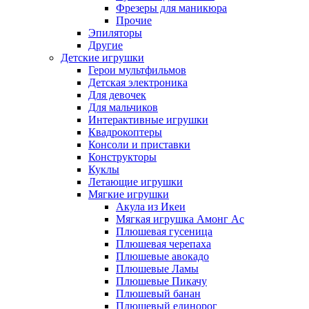
Фрезеры для маникюра
Прочие
Эпиляторы
Другие
Детские игрушки
Герои мультфильмов
Детская электроника
Для девочек
Для мальчиков
Интерактивные игрушки
Квадрокоптеры
Консоли и приставки
Конструкторы
Куклы
Летающие игрушки
Мягкие игрушки
Акула из Икеи
Мягкая игрушка Амонг Ас
Плюшевая гусеница
Плюшевая черепаха
Плюшевые авокадо
Плюшевые Ламы
Плюшевые Пикачу
Плюшевый банан
Плюшевый единорог