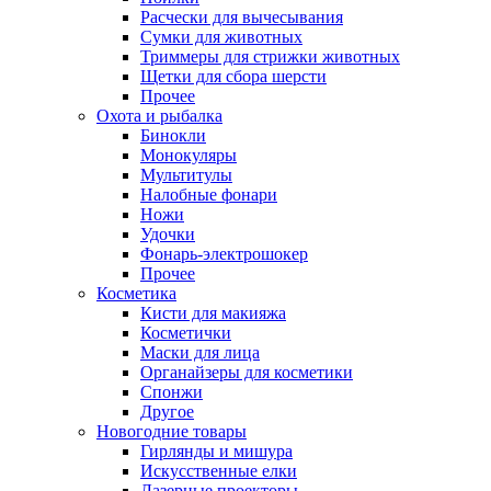
Расчески для вычесывания
Сумки для животных
Триммеры для стрижки животных
Щетки для сбора шерсти
Прочее
Охота и рыбалка
Бинокли
Монокуляры
Мультитулы
Налобные фонари
Ножи
Удочки
Фонарь-электрошокер
Прочее
Косметика
Кисти для макияжа
Косметички
Маски для лица
Органайзеры для косметики
Спонжи
Другое
Новогодние товары
Гирлянды и мишура
Искусственные елки
Лазерные проекторы