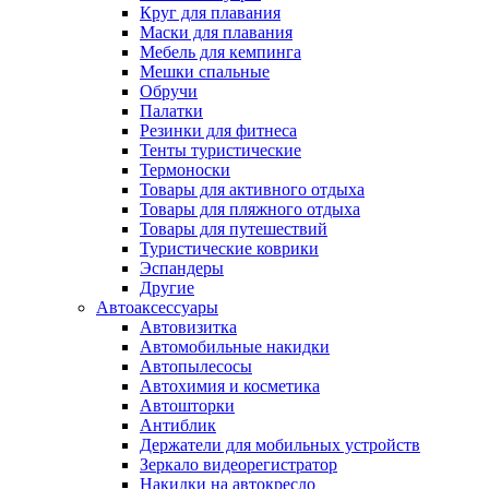
Круг для плавания
Маски для плавания
Мебель для кемпинга
Мешки спальные
Обручи
Палатки
Резинки для фитнеса
Тенты туристические
Термоноски
Товары для активного отдыха
Товары для пляжного отдыха
Товары для путешествий
Туристические коврики
Эспандеры
Другие
Автоаксессуары
Автовизитка
Автомобильные накидки
Автопылесосы
Автохимия и косметика
Автошторки
Антиблик
Держатели для мобильных устройств
Зеркало видеорегистратор
Накидки на автокресло