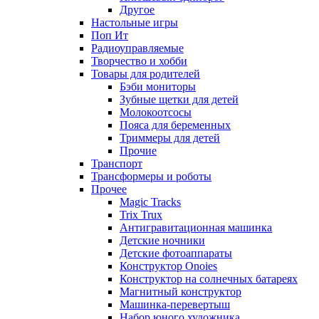
Другое
Настольные игры
Поп Ит
Радиоуправляемые
Творчество и хобби
Товары для родителей
Бэби мониторы
Зубные щетки для детей
Молокоотсосы
Пояса для беременных
Триммеры для детей
Прочие
Транспорт
Трансформеры и роботы
Прочее
Magic Tracks
Trix Trux
Антигравитационная машинка
Детские ночники
Детские фотоаппараты
Конструктор Onoies
Конструктор на солнечных батареях
Магнитный конструктор
Машинка-перевертыш
Набор юного художника