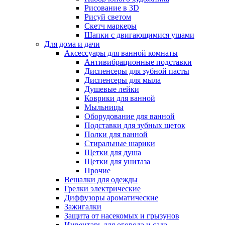
Рисование в 3D
Рисуй светом
Скетч маркеры
Шапки с двигающимися ушами
Для дома и дачи
Аксессуары для ванной комнаты
Антивибрационные подставки
Диспенсеры для зубной пасты
Диспенсеры для мыла
Душевые лейки
Коврики для ванной
Мыльницы
Оборудование для ванной
Подставки для зубных щеток
Полки для ванной
Стиральные шарики
Щетки для душа
Щетки для унитаза
Прочие
Вешалки для одежды
Грелки электрические
Диффузоры ароматические
Зажигалки
Защита от насекомых и грызунов
Инвентарь для огорода и сада