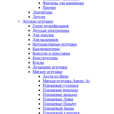
Фрезеры для маникюра
Прочие
Эпиляторы
Другие
Детские игрушки
Герои мультфильмов
Детская электроника
Для девочек
Для мальчиков
Интерактивные игрушки
Квадрокоптеры
Консоли и приставки
Конструкторы
Куклы
Летающие игрушки
Мягкие игрушки
Акула из Икеи
Мягкая игрушка Амонг Ас
Плюшевая гусеница
Плюшевая черепаха
Плюшевые авокадо
Плюшевые Ламы
Плюшевые Пикачу
Плюшевый банан
Плюшевый единорог