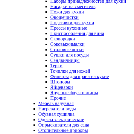
Наборы принадлежностей для кухни
Насадки на смеситель
Ножи для кухни
Овощечистки
Подставки для кухни
Прессы кухонные
Приспособления для вина
Сковородки
Соковыжималки
Столовые лотки
Сушки для посуды
Сэндвичницы
Терки
Точилки для ножей
Фильтры для крана на кухне
Штопоры
Яйцеварки
Ярусные фруктовницы
Прочие
Мебель надувная
Нагреватели воды
Обувная сушилка
Одеяла электрические
Опрыскиватели для сада
Отопительные приборы