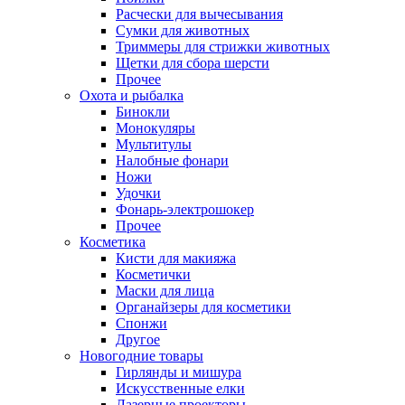
Расчески для вычесывания
Сумки для животных
Триммеры для стрижки животных
Щетки для сбора шерсти
Прочее
Охота и рыбалка
Бинокли
Монокуляры
Мультитулы
Налобные фонари
Ножи
Удочки
Фонарь-электрошокер
Прочее
Косметика
Кисти для макияжа
Косметички
Маски для лица
Органайзеры для косметики
Спонжи
Другое
Новогодние товары
Гирлянды и мишура
Искусственные елки
Лазерные проекторы